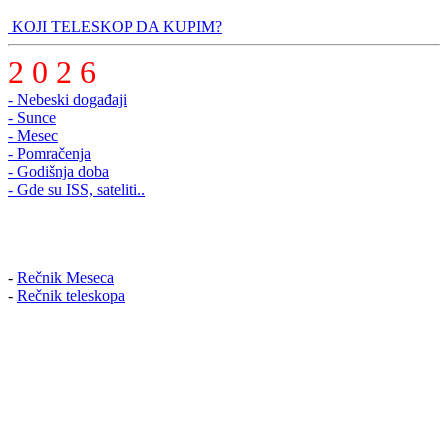
KOJI TELESKOP DA KUPIM?
2 0 2 6
- Nebeski događaji
- Sunce
- Mesec
- Pomračenja
- Godišnja doba
- Gde su ISS, sateliti..
-
Rečnik Meseca
-
Rečnik teleskopa