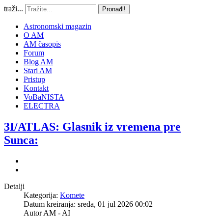
traži...
Pronađi!
Astronomski magazin
O AM
AM časopis
Forum
Blog AM
Stari AM
Pristup
Kontakt
VoBaNISTA
ELECTRA
3I/ATLAS: Glasnik iz vremena pre
Sunca:
Detalji
Kategorija:
Komete
Datum kreiranja: sreda, 01 jul 2026 00:02
Autor
AM - AI