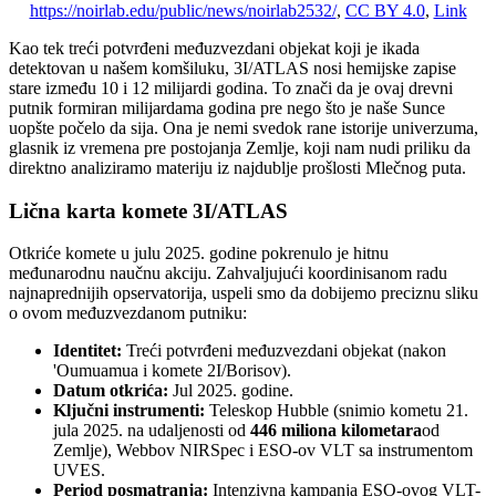
https://noirlab.edu/public/news/noirlab2532/
,
CC BY 4.0
,
Link
Kao tek treći potvrđeni međuzvezdani objekat koji je ikada
detektovan u našem komšiluku, 3I/ATLAS nosi hemijske zapise
stare između 10 i 12 milijardi godina. To znači da je ovaj drevni
putnik formiran milijardama godina pre nego što je naše Sunce
uopšte počelo da sija. Ona je nemi svedok rane istorije univerzuma,
glasnik iz vremena pre postojanja Zemlje, koji nam nudi priliku da
direktno analiziramo materiju iz najdublje prošlosti Mlečnog puta.
Lična karta komete 3I/ATLAS
Otkriće komete u julu 2025. godine pokrenulo je hitnu
međunarodnu naučnu akciju. Zahvaljujući koordinisanom radu
najnaprednijih opservatorija, uspeli smo da dobijemo preciznu sliku
o ovom međuzvezdanom putniku:
Identitet:
Treći potvrđeni međuzvezdani objekat (nakon
'Oumuamua i komete 2I/Borisov).
Datum otkrića:
Jul 2025. godine.
Ključni instrumenti:
Teleskop Hubble (snimio kometu 21.
jula 2025. na udaljenosti od
446 miliona kilometara
od
Zemlje), Webbov NIRSpec i ESO-ov VLT sa instrumentom
UVES.
Period posmatranja:
Intenzivna kampanja ESO-ovog VLT-