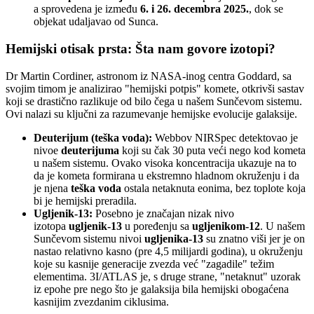
a sprovedena je između
6. i 26. decembra 2025.
, dok se
objekat udaljavao od Sunca.
Hemijski otisak prsta: Šta nam govore izotopi?
Dr Martin Cordiner, astronom iz NASA-inog centra Goddard, sa
svojim timom je analizirao "hemijski potpis" komete, otkrivši sastav
koji se drastično razlikuje od bilo čega u našem Sunčevom sistemu.
Ovi nalazi su ključni za razumevanje hemijske evolucije galaksije.
Deuterijum (teška voda):
Webbov NIRSpec detektovao je
nivoe
deuterijuma
koji su čak 30 puta veći nego kod kometa
u našem sistemu. Ovako visoka koncentracija ukazuje na to
da je kometa formirana u ekstremno hladnom okruženju i da
je njena
teška voda
ostala netaknuta eonima, bez toplote koja
bi je hemijski preradila.
Ugljenik-13:
Posebno je značajan nizak nivo
izotopa
ugljenik-13
u poređenju sa
ugljenikom-12
. U našem
Sunčevom sistemu nivoi
ugljenika-13
su znatno viši jer je on
nastao relativno kasno (pre 4,5 milijardi godina), u okruženju
koje su kasnije generacije zvezda već "zagadile" težim
elementima. 3I/ATLAS je, s druge strane, "netaknut" uzorak
iz epohe pre nego što je galaksija bila hemijski obogaćena
kasnijim zvezdanim ciklusima.