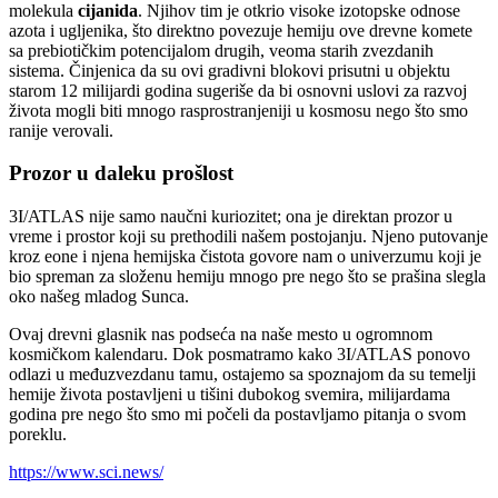
molekula
cijanida
. Njihov tim je otkrio visoke izotopske odnose
azota i ugljenika, što direktno povezuje hemiju ove drevne komete
sa prebiotičkim potencijalom drugih, veoma starih zvezdanih
sistema. Činjenica da su ovi gradivni blokovi prisutni u objektu
starom 12 milijardi godina sugeriše da bi osnovni uslovi za razvoj
života mogli biti mnogo rasprostranjeniji u kosmosu nego što smo
ranije verovali.
Prozor u daleku prošlost
3I/ATLAS nije samo naučni kuriozitet; ona je direktan prozor u
vreme i prostor koji su prethodili našem postojanju. Njeno putovanje
kroz eone i njena hemijska čistota govore nam o univerzumu koji je
bio spreman za složenu hemiju mnogo pre nego što se prašina slegla
oko našeg mladog Sunca.
Ovaj drevni glasnik nas podseća na naše mesto u ogromnom
kosmičkom kalendaru. Dok posmatramo kako 3I/ATLAS ponovo
odlazi u međuzvezdanu tamu, ostajemo sa spoznajom da su temelji
hemije života postavljeni u tišini dubokog svemira, milijardama
godina pre nego što smo mi počeli da postavljamo pitanja o svom
poreklu.
https://www.sci.news/