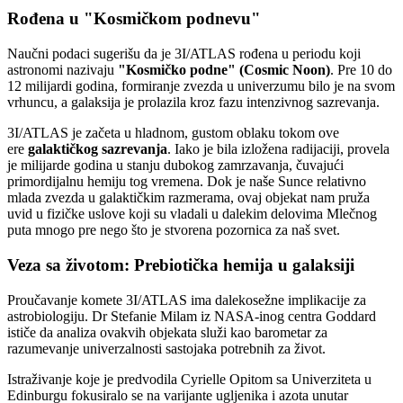
Rođena u "Kosmičkom podnevu"
Naučni podaci sugerišu da je 3I/ATLAS rođena u periodu koji
astronomi nazivaju
"Kosmičko podne" (Cosmic Noon)
. Pre 10 do
12 milijardi godina, formiranje zvezda u univerzumu bilo je na svom
vrhuncu, a galaksija je prolazila kroz fazu intenzivnog sazrevanja.
3I/ATLAS je začeta u hladnom, gustom oblaku tokom ove
ere
galaktičkog sazrevanja
. Iako je bila izložena radijaciji, provela
je milijarde godina u stanju dubokog zamrzavanja, čuvajući
primordijalnu hemiju tog vremena. Dok je naše Sunce relativno
mlada zvezda u galaktičkim razmerama, ovaj objekat nam pruža
uvid u fizičke uslove koji su vladali u dalekim delovima Mlečnog
puta mnogo pre nego što je stvorena pozornica za naš svet.
Veza sa životom: Prebiotička hemija u galaksiji
Proučavanje komete 3I/ATLAS ima dalekosežne implikacije za
astrobiologiju. Dr Stefanie Milam iz NASA-inog centra Goddard
ističe da analiza ovakvih objekata služi kao barometar za
razumevanje univerzalnosti sastojaka potrebnih za život.
Istraživanje koje je predvodila Cyrielle Opitom sa Univerziteta u
Edinburgu fokusiralo se na varijante ugljenika i azota unutar