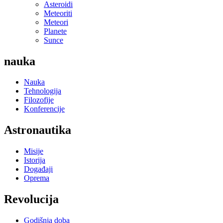
Asteroidi
Meteoriti
Meteori
Planete
Sunce
nauka
Nauka
Tehnologija
Filozofije
Konferencije
Astronautika
Misije
Istorija
Događaji
Oprema
Revolucija
Godišnja doba