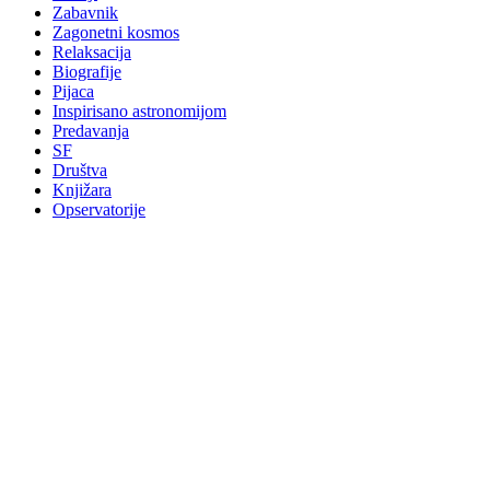
Zabavnik
Zagonetni kosmos
Relaksacija
Biografije
Pijaca
Inspirisano astronomijom
Predavanja
SF
Društva
Knjižara
Opservatorije