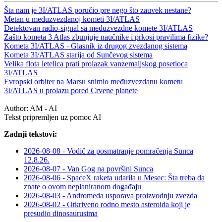
Šta nam je 3I/ATLAS poručio pre nego što zauvek nestane?
Metan u međuzvezdanoj kometi 3I/ATLAS
Detektovan radio-signal sa međuzvezdne komete 3I/ATLAS
Zašto kometa 3 Atlas zbunjuje naučnike i prkosi pravilima fizike?
Kometa 3I/ATLAS - Glasnik iz drugog zvezdanog sistema
Kometa 3I/ATLAS starija od Sunčevog sistema
Velika flota letelica prati prolazak vanzemaljskog posetioca
3I/ATLAS
Evropski orbiter na Marsu snimio međuzvezdanu kometu
3I/ATLAS u prolazu pored Crvene planete
Author:
AM - AI
Tekst pripremljen uz pomoc AI
Zadnji tekstovi:
2026-08-08 - Vodič za posmatranje pomračenja Sunca
12.8.26.
2026-08-07 - Van Gog na površini Sunca
2026-08-06 - SpaceX raketa udarila u Mesec: Šta treba da
znate o ovom neplaniranom događaju
2026-08-03 - Andromeda usporava proizvodnju zvezda
2026-08-02 - Otkriveno rodno mesto asteroida koji je
presudio dinosaurusima