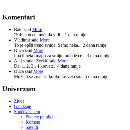
Komentari
Baki said
More
"Srbija neće moći da vidi...
1 dan ranije
Vladimir said
More
To je opšti trend svuda. Samo neka...
2 dana ranije
Duca said
More
Ima li neko mapu za srbiju, odakle će...
3 dana ranije
Aleksandar Zorkić said
More
Da: 1, 2, 3 i 4 kreveta.
4 dana ranije
Duca said
More
Može li se znati sa koliko kreveta su...
5 dana ranije
Univerzum
Život
Galaksije
Sunčev sistem
Planete patuljci
Komete
Sateliti