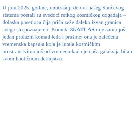
U julu 2025. godine, unutrašnji delovi našeg Sunčevog
sistema postali su svedoci retkog kosmičkog događaja –
dolaska posetioca čija priča seže daleko izvan granica
svega što poznajemo. Kometa
3I/ATLAS
nije samo još
jedan prolazni komad leda i prašine; ona je zaleđena
vremenska kapsula koja je lutala kosmičkim
prostranstvima još od vremena kada je naša galaksija bila u
svom haotičnom detinjstvu.