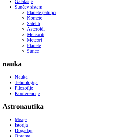
Galaksije
Sunčev sistem
Planete patuljci
Komete
Sateliti
Asteroidi
Meteoriti
Meteori
Planete
Sunce
nauka
Nauka
Tehnologija
Filozofije
Konferencije
Astronautika
Misije
Istorija
Događaji
Oprema