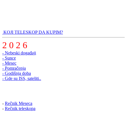
KOJI TELESKOP DA KUPIM?
2 0 2 6
- Nebeski događaji
- Sunce
- Mesec
- Pomračenja
- Godišnja doba
- Gde su ISS, sateliti..
-
Rečnik Meseca
-
Rečnik teleskopa