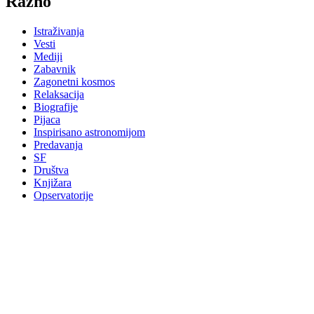
Razno
Istraživanja
Vesti
Mediji
Zabavnik
Zagonetni kosmos
Relaksacija
Biografije
Pijaca
Inspirisano astronomijom
Predavanja
SF
Društva
Knjižara
Opservatorije