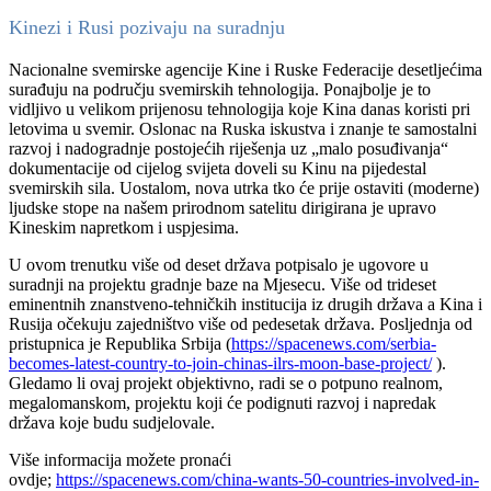
Kinezi i Rusi pozivaju na suradnju
Nacionalne svemirske agencije Kine i Ruske Federacije desetljećima
surađuju na području svemirskih tehnologija. Ponajbolje je to
vidljivo u velikom prijenosu tehnologija koje Kina danas koristi pri
letovima u svemir. Oslonac na Ruska iskustva i znanje te samostalni
razvoj i nadogradnje postojećih riješenja uz „malo posuđivanja“
dokumentacije od cijelog svijeta doveli su Kinu na pijedestal
svemirskih sila. Uostalom, nova utrka tko će prije ostaviti (moderne)
ljudske stope na našem prirodnom satelitu dirigirana je upravo
Kineskim napretkom i uspjesima.
U ovom trenutku više od deset država potpisalo je ugovore u
suradnji na projektu gradnje baze na Mjesecu. Više od trideset
eminentnih znanstveno-tehničkih institucija iz drugih država a Kina i
Rusija očekuju zajedništvo više od pedesetak država. Posljednja od
pristupnica je Republika Srbija (
https://spacenews.com/serbia-
becomes-latest-country-to-join-chinas-ilrs-moon-base-project/
).
Gledamo li ovaj projekt objektivno, radi se o potpuno realnom,
megalomanskom, projektu koji će podignuti razvoj i napredak
država koje budu sudjelovale.
Više informacija možete pronaći
ovdje;
https://spacenews.com/china-wants-50-countries-involved-in-