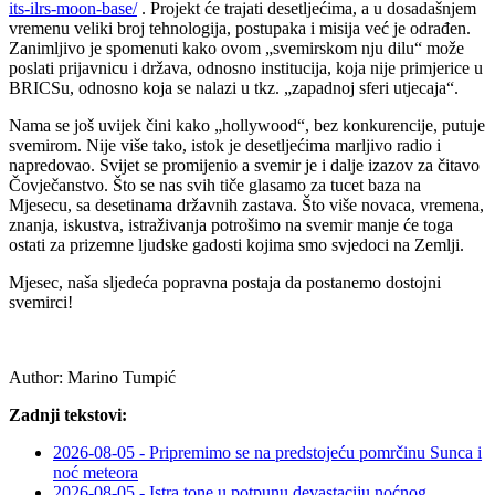
its-ilrs-moon-base/
. Projekt će trajati desetljećima, a u dosadašnjem
vremenu veliki broj tehnologija, postupaka i misija već je odrađen.
Zanimljivo je spomenuti kako ovom „svemirskom nju dilu“ može
poslati prijavnicu i država, odnosno institucija, koja nije primjerice u
BRICSu, odnosno koja se nalazi u tkz. „zapadnoj sferi utjecaja“.
Nama se još uvijek čini kako „hollywood“, bez konkurencije, putuje
svemirom. Nije više tako, istok je desetljećima marljivo radio i
napredovao. Svijet se promijenio a svemir je i dalje izazov za čitavo
Čovječanstvo. Što se nas svih tiče glasamo za tucet baza na
Mjesecu, sa desetinama državnih zastava. Što više novaca, vremena,
znanja, iskustva, istraživanja potrošimo na svemir manje će toga
ostati za prizemne ljudske gadosti kojima smo svjedoci na Zemlji.
Mjesec, naša sljedeća popravna postaja da postanemo dostojni
svemirci!
Author:
Marino Tumpić
Zadnji tekstovi:
2026-08-05 - Pripremimo se na predstojeću pomrčinu Sunca i
noć meteora
2026-08-05 - Istra tone u potpunu devastaciju noćnog