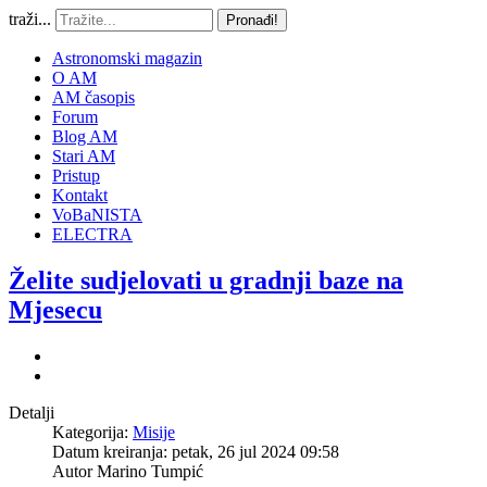
traži...
Pronađi!
Astronomski magazin
O AM
AM časopis
Forum
Blog AM
Stari AM
Pristup
Kontakt
VoBaNISTA
ELECTRA
Želite sudjelovati u gradnji baze na
Mjesecu
Detalji
Kategorija:
Misije
Datum kreiranja: petak, 26 jul 2024 09:58
Autor
Marino Tumpić