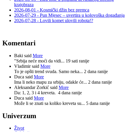
krajobraza
2026-08-01 - Kosmički džin bez premca
2026-07-29 - Pun Mjesec – uvertira u kolovoška događanja
2026-07-28 - Lovili komet ulovili robota!?
Komentari
Baki said
More
"Srbija neće moći da vidi...
19 sati ranije
Vladimir said
More
To je opšti trend svuda. Samo neka...
2 dana ranije
Duca said
More
Ima li neko mapu za srbiju, odakle će...
2 dana ranije
Aleksandar Zorkić said
More
Da: 1, 2, 3 i 4 kreveta.
4 dana ranije
Duca said
More
Može li se znati sa koliko kreveta su...
5 dana ranije
Univerzum
Život