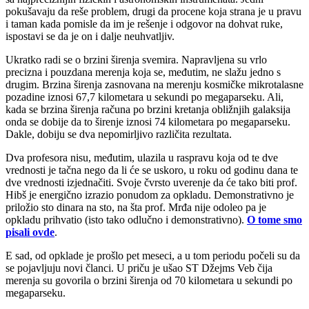
pokušavaju da reše problem, drugi da procene koja strana je u pravu
i taman kada pomisle da im je rešenje i odgovor na dohvat ruke,
ispostavi se da je on i dalje neuhvatljiv.
Ukratko radi se o brzini širenja svemira. Napravljena su vrlo
precizna i pouzdana merenja koja se, međutim, ne slažu jedno s
drugim. Brzina širenja zasnovana na merenju kosmičke mikrotalasne
pozadine iznosi 67,7 kilometara u sekundi po megaparseku. Ali,
kada se brzina širenja računa po brzini kretanja obližnjih galaksija
onda se dobije da to širenje iznosi 74 kilometara po megaparseku.
Dakle, dobiju se dva nepomirljivo različita rezultata.
Dva profesora nisu, međutim, ulazila u raspravu koja od te dve
vrednosti je tačna nego da li će se uskoro, u roku od godinu dana te
dve vrednosti izjednačiti. Svoje čvrsto uverenje da će tako biti prof.
Hibš je energično izrazio ponudom za opkladu. Demonstrativno je
priložio sto dinara na sto, na šta prof. Mrđa nije odoleo pa je
opkladu prihvatio (isto tako odlučno i demonstrativno).
O tome smo
pisali ovde
.
E sad, od opklade je prošlo pet meseci, a u tom periodu počeli su da
se pojavljuju novi članci. U priču je ušao ST Džejms Veb čija
merenja su govorila o brzini širenja od 70 kilometara u sekundi po
megaparseku.