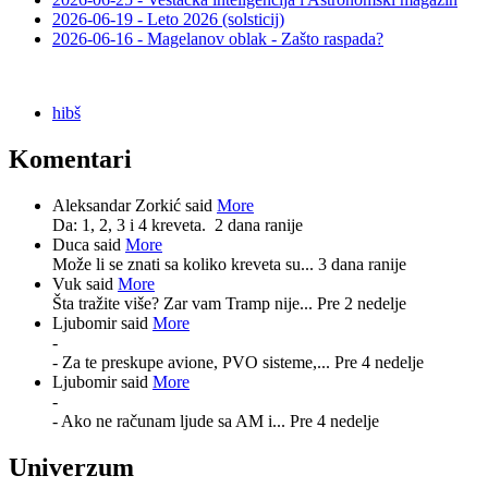
2026-06-19 - Leto 2026 (solsticij)
2026-06-16 - Magelanov oblak - Zašto raspada?
hibš
Komentari
Aleksandar Zorkić said
More
Da: 1, 2, 3 i 4 kreveta.
2 dana ranije
Duca said
More
Može li se znati sa koliko kreveta su...
3 dana ranije
Vuk said
More
Šta tražite više? Zar vam Tramp nije...
Pre 2 nedelje
Ljubomir said
More
-
- Za te preskupe avione, PVO sisteme,...
Pre 4 nedelje
Ljubomir said
More
-
- Ako ne računam ljude sa AM i...
Pre 4 nedelje
Univerzum