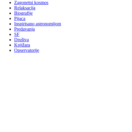
Zagonetni kosmos
Relaksacija
Biografije
Pijaca
Inspirisano astronomijom
Predavanja
SF
Društva
Knjižara
Opservatorije