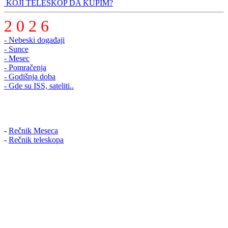
KOJI TELESKOP DA KUPIM?
2 0 2 6
- Nebeski događaji
- Sunce
- Mesec
- Pomračenja
- Godišnja doba
- Gde su ISS, sateliti..
-
Rečnik Meseca
-
Rečnik teleskopa