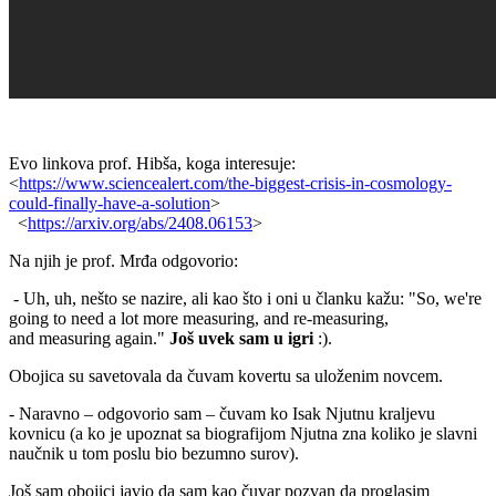
Evo linkova prof. Hibša, koga interesuje:
<
https://www.sciencealert.com/the-biggest-crisis-in-cosmology-
could-finally-have-a-solution
>
<
https://arxiv.org/abs/2408.06153
>
Na njih je prof. Mrđa odgovorio:
- Uh, uh, nešto se nazire, ali kao što i oni u članku kažu: "So, we're
going to need a lot more measuring, and re-measuring,
and measuring again."
Još uvek sam u igri
:).
Obojica su savetovala da čuvam kovertu sa uloženim novcem.
- Naravno – odgovorio sam – čuvam ko Isak Njutnu kraljevu
kovnicu (a ko je upoznat sa biografijom Njutna zna koliko je slavni
naučnik u tom poslu bio bezumno surov).
Još sam obojici javio da sam kao čuvar pozvan da proglasim