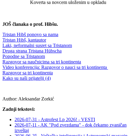
Koverta sa novcem uloženim u opkladu
JOŠ članaka o prof. Hibšu.
Tristan Hibš ponovo sa nama
Tristan Hibš, kantautor
Laki, neformalni susret sa Tristanom
Druga strana Tristana Hübscha
Popodne sa Tristanom
Razgovor sa naučnicima sa tri kontinenta
Video konferencija: Razgovor o nauci sa tri kontinenta
Razgovor sa tri kontinenta
Kako su naši prijatelji (4)
Author:
Aleksandar Zorkić
Zadnji tekstovi:
2026-07-31 - Astrofest Lp 2026! - VESTI
2026-07-11 - AK "Pod zvezdama" - dok čekamo zvaničan
izveštaj
2026-06-25 - Veštačka inteligencija i Astronomski magazin