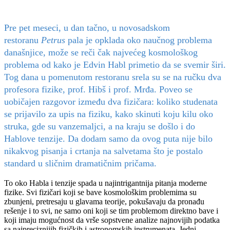
Pre pet meseci, u dan tačno, u novosadskom
restoranu
Petrus
pala je opklada oko naučnog problema
današnjice, može se reči čak najvećeg kosmološkog
problema od kako je Edvin Habl primetio da se svemir širi.
Tog dana u pomenutom restoranu srela su se na ručku dva
profesora fizike, prof. Hibš i prof. Mrđa. Poveo se
uobičajen razgovor između dva fizičara: koliko studenata
se prijavilo za upis na fiziku, kako skinuti koju kilu oko
struka, gde su vanzemaljci, a na kraju se došlo i do
Hablove tenzije. Da dodam samo da ovog puta nije bilo
nikakvog pisanja i crtanja na salvetama što je postalo
standard u sličnim dramatičnim pričama.
To oko Habla i tenzije spada u najintrigantnija pitanja moderne
fizike. Svi fizičari koji se bave kosmološkim problemima su
zbunjeni, pretresaju u glavama teorije, pokušavaju da pronađu
rešenje i to svi, ne samo oni koji se tim problemom direktno bave i
koji imaju mogućnost da vrše sopstvene analize najnovijih podatka
sa najpreciznijih fizičkih i astronomskih instrumenata. Jedni