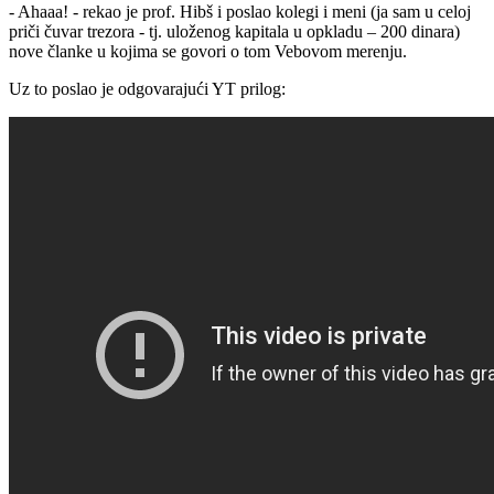
- Ahaaa! - rekao je prof. Hibš i poslao kolegi i meni (ja sam u celoj
priči čuvar trezora - tj. uloženog kapitala u opkladu – 200 dinara)
nove članke u kojima se govori o tom Vebovom merenju.
Uz to poslao je odgovarajući YT prilog: