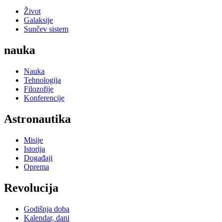
Život
Galaksije
Sunčev sistem
nauka
Nauka
Tehnologija
Filozofije
Konferencije
Astronautika
Misije
Istorija
Događaji
Oprema
Revolucija
Godišnja doba
Kalendar, dani