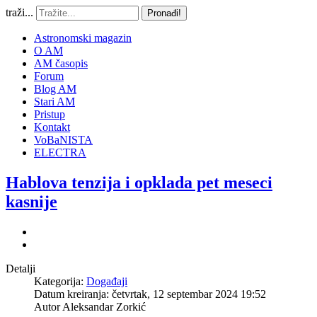
traži...
Pronađi!
Astronomski magazin
O AM
AM časopis
Forum
Blog AM
Stari AM
Pristup
Kontakt
VoBaNISTA
ELECTRA
Hablova tenzija i opklada pet meseci
kasnije
Detalji
Kategorija:
Događaji
Datum kreiranja: četvrtak, 12 septembar 2024 19:52
Autor
Aleksandar Zorkić