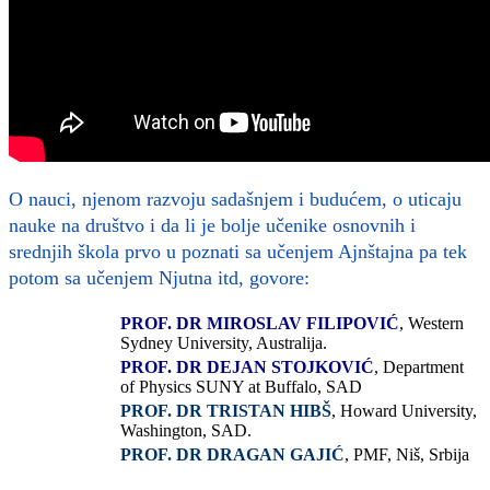
O nauci, njenom razvoju sadašnjem i budućem, o uticaju
nauke na društvo i da li je bolje učenike osnovnih i
srednjih škola prvo u poznati sa učenjem Ajnštajna pa tek
potom sa učenjem Njutna itd, govore:
PROF. DR MIROSLAV FILIPOVIĆ
, Western
Sydney University,
Australija
.
PROF. DR DEJAN STOJKOVIĆ
, Department
of Physics SUNY at Buffalo,
SAD
PROF. DR TRISTAN HIBŠ
, Howard University,
Washington,
SAD
.
PROF. DR DRAGAN GAJIĆ
, PMF, Niš,
Srbija