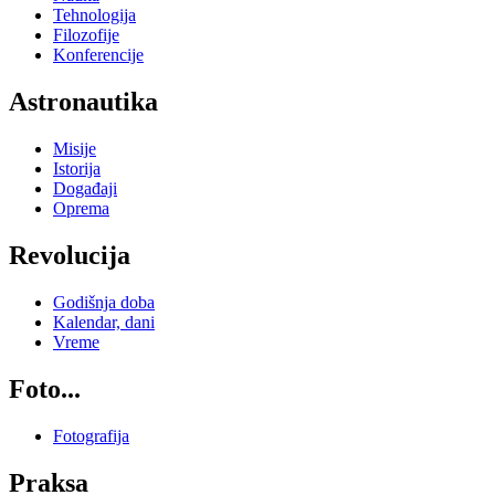
Tehnologija
Filozofije
Konferencije
Astronautika
Misije
Istorija
Događaji
Oprema
Revolucija
Godišnja doba
Kalendar, dani
Vreme
Foto...
Fotografija
Praksa