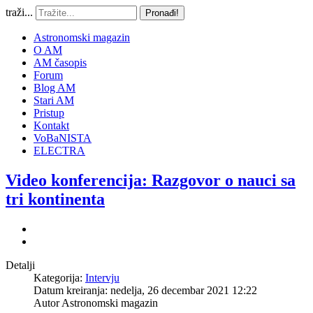
traži...
Pronađi!
Astronomski magazin
O AM
AM časopis
Forum
Blog AM
Stari AM
Pristup
Kontakt
VoBaNISTA
ELECTRA
Video konferencija: Razgovor o nauci sa
tri kontinenta
Detalji
Kategorija:
Intervju
Datum kreiranja: nedelja, 26 decembar 2021 12:22
Autor
Astronomski magazin