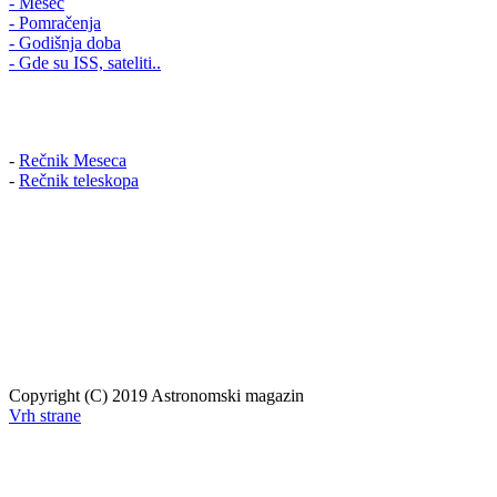
- Mesec
- Pomračenja
- Godišnja doba
- Gde su ISS, sateliti..
-
Rečnik Meseca
-
Rečnik teleskopa
Copyright (C) 2019 Astronomski magazin
Vrh strane