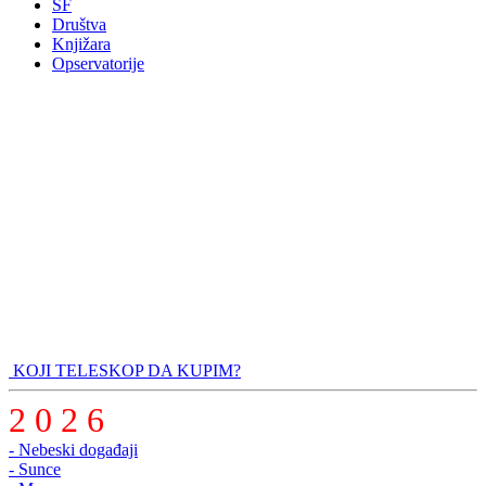
SF
Društva
Knjižara
Opservatorije
KOJI TELESKOP DA KUPIM?
2 0 2 6
- Nebeski događaji
- Sunce