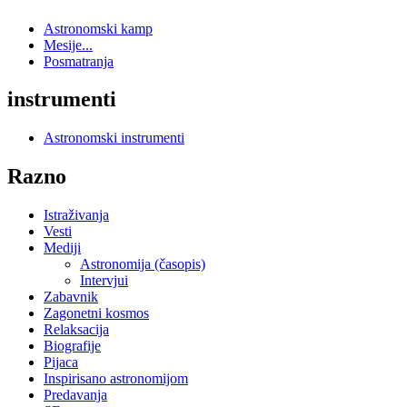
Astronomski kamp
Mesije...
Posmatranja
instrumenti
Astronomski instrumenti
Razno
Istraživanja
Vesti
Mediji
Astronomija (časopis)
Intervjui
Zabavnik
Zagonetni kosmos
Relaksacija
Biografije
Pijaca
Inspirisano astronomijom
Predavanja