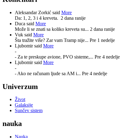
Aleksandar Zorkić said
More
Da: 1, 2, 3 i 4 kreveta.
2 dana ranije
Duca said
More
Može li se znati sa koliko kreveta su...
2 dana ranije
Vuk said
More
Šta tražite više? Zar vam Tramp nije...
Pre 1 nedelje
Ljubomir said
More
-
- Za te preskupe avione, PVO sisteme,...
Pre 4 nedelje
Ljubomir said
More
-
- Ako ne računam ljude sa AM i...
Pre 4 nedelje
Univerzum
Život
Galaksije
Sunčev sistem
nauka
Nauka