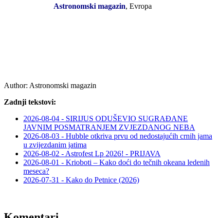
Astronomski magazin
,
Evropa
Author:
Astronomski magazin
Zadnji tekstovi:
2026-08-04 - SIRIJUS ODUŠEVIO SUGRAĐANE
JAVNIM POSMATRANJEM ZVJEZDANOG NEBA
2026-08-03 - Hubble otkriva prvu od nedostajućih crnih jama
u zvijezdanim jatima
2026-08-02 - Astrofest Lp 2026! - PRIJAVA
2026-08-01 - Krioboti – Kako doći do tečnih okeana ledenih
meseca?
2026-07-31 - Kako do Petnice (2026)
Komentari