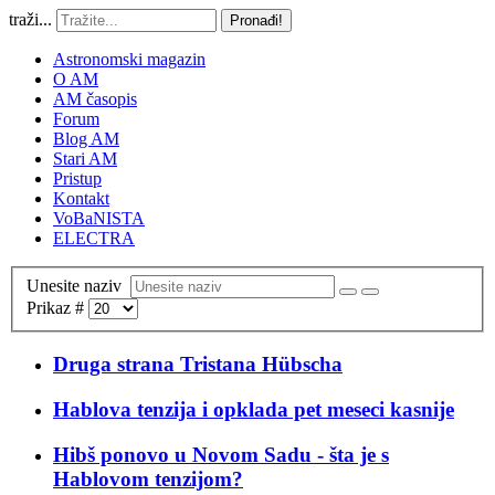
traži...
Pronađi!
Astronomski magazin
O AM
AM časopis
Forum
Blog AM
Stari AM
Pristup
Kontakt
VoBaNISTA
ELECTRA
Unesite naziv
Prikaz #
Druga strana Tristana Hübscha
Hablova tenzija i opklada pet meseci kasnije
Hibš ponovo u Novom Sadu - šta je s
Hablovom tenzijom?