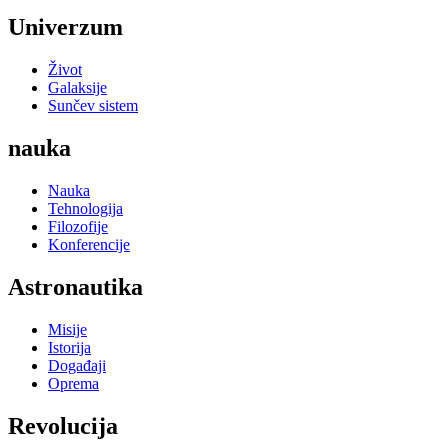
Univerzum
Život
Galaksije
Sunčev sistem
nauka
Nauka
Tehnologija
Filozofije
Konferencije
Astronautika
Misije
Istorija
Događaji
Oprema
Revolucija