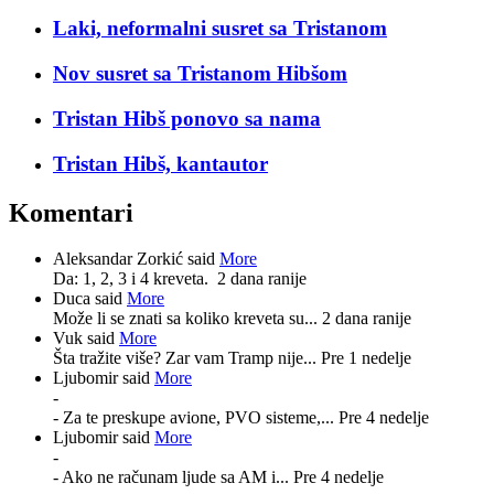
Laki, neformalni susret sa Tristanom
Nov susret sa Tristanom Hibšom
Tristan Hibš ponovo sa nama
Tristan Hibš, kantautor
Komentari
Aleksandar Zorkić said
More
Da: 1, 2, 3 i 4 kreveta.
2 dana ranije
Duca said
More
Može li se znati sa koliko kreveta su...
2 dana ranije
Vuk said
More
Šta tražite više? Zar vam Tramp nije...
Pre 1 nedelje
Ljubomir said
More
-
- Za te preskupe avione, PVO sisteme,...
Pre 4 nedelje
Ljubomir said
More
-
- Ako ne računam ljude sa AM i...
Pre 4 nedelje