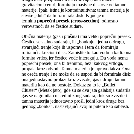
gravitacioni centri, formiraju masivne diskove od tamne
materije. Ipak, istina je kontraintuitivna: tamna materija je
suviše „duh“ da bi formirala disk. Ključ je u
terminu
poprečni presek (cross-section)
, odnosno
verovatnoći da se čestice sudare.
Obična materija (gas i prašina) ima veliki poprečni presek.
Čestice se stalno sudaraju, ili „bonkuju“ jedna o drugu,
stvarajući trenje koje ih usporava i tera da formiraju
rotirajući akrecioni disk. Zamislite to kao vodu u kadi: ona
formira vrtlog jer čestice vode interaguju. Da voda nema
poprečni presek, ona bi trenutno, bez ikakvog vrtloga,
propala kroz odvod. Tamna materija je upravo takva. Ona
ne oseća trenje i ne može da se uspori da bi formirala disk;
ona jednostavno prolazi kroz zvezde, gas i drugu tamnu
materiju kao da ne postoje. Dokaz za to je „Bullet
Cluster“ (Metak jato), gde su se dva jata galaksija sudarila:
gas se nagomilao u sredini zbog sudara, dok su zvezde i
tamna materija jednostavno prošli jedni kroz druge bez
ijednog „bonka“, nastavljajući svojim putem kao sablasti.