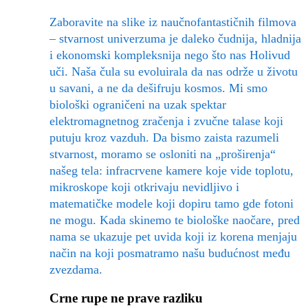
Zaboravite na slike iz naučnofantastičnih filmova
– stvarnost univerzuma je daleko čudnija, hladnija
i ekonomski kompleksnija nego što nas Holivud
uči. Naša čula su evoluirala da nas održe u životu
u savani, a ne da dešifruju kosmos. Mi smo
biološki ograničeni na uzak spektar
elektromagnetnog zračenja i zvučne talase koji
putuju kroz vazduh. Da bismo zaista razumeli
stvarnost, moramo se osloniti na „proširenja“
našeg tela: infracrvene kamere koje vide toplotu,
mikroskope koji otkrivaju nevidljivo i
matematičke modele koji dopiru tamo gde fotoni
ne mogu. Kada skinemo te biološke naočare, pred
nama se ukazuje pet uvida koji iz korena menjaju
način na koji posmatramo našu budućnost među
zvezdama.
Crne rupe ne prave razliku