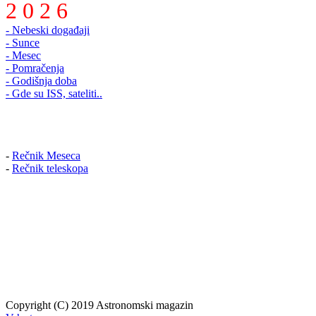
2 0 2 6
- Nebeski događaji
- Sunce
- Mesec
- Pomračenja
- Godišnja doba
- Gde su ISS, sateliti..
-
Rečnik Meseca
-
Rečnik teleskopa
Copyright (C) 2019 Astronomski magazin