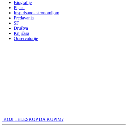
Biografije
Pijaca
Inspirisano astronomijom
Predavanja
SF
Društva
Knjižara
Opservatorije
KOJI TELESKOP DA KUPIM?