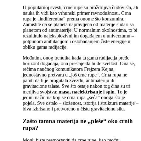
U popularnoj svesti, crne rupe su proždrljiva čudovišta, ali
nauka ih vidi kao vrhunski primer ravnodušnosti. Crna
rupa je „indiferentna“ prema onome što konzumira.
Zamislite da se planeta napravljena od materije sudari sa
planetom od antimaterije. U normalnim okolnostima, to bi
rezultiralo najeksplozivnijim događajem u univerzumu –
potpunom anihilacijom i oslobađanjem čiste energije u
obliku gama radijacije.
Međutim, onog trenutka kada ta gama radijacija pređe
horizont događaja, ona prestaje da bude svetlost. Ona se,
rečima naučnog komunikatora Frejzera Kejna,
jednostavno pretvara u „još crne rupe“. Crna rupa ne
pamti da li je progutala zvezdu, antimateriju ili
gravitacione talase. Sve što ostaje nakon tog čina su tri
merljiva svojstva:
masa, naelektrisanje i spin
. To je
jedini način na koji se crna rupa „seća“ onoga što je
pojela. Sve ostalo – složenost, istorija i struktura materije –
biva izbrisano i pretvoreno u čistu gravitacionu silu.
Zašto tamna materija ne „pleše“ oko crnih
rupa?
Mogli biste pretpostaviti da crne rupe, kao moćni