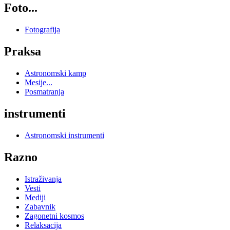
Foto...
Fotografija
Praksa
Astronomski kamp
Mesije...
Posmatranja
instrumenti
Astronomski instrumenti
Razno
Istraživanja
Vesti
Mediji
Zabavnik
Zagonetni kosmos
Relaksacija