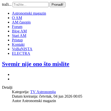
traži...
Pronađi!
Astronomski magazin
O AM
AM časopis
Forum
Blog AM
Stari AM
Pristup
Kontakt
VoBaNISTA
ELECTRA
Svemir nije ono što mislite
Detalji
Kategorija:
TV Astronomija
Datum kreiranja: četvrtak, 04 jun 2026 00:05
Autor
Astronomski magazin