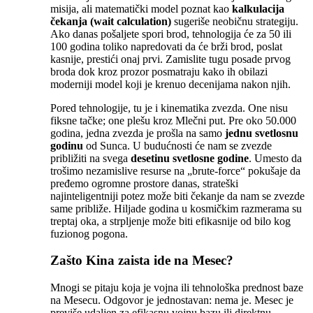
misija, ali matematički model poznat kao
kalkulacija
čekanja (wait calculation)
sugeriše neobičnu strategiju.
Ako danas pošaljete spori brod, tehnologija će za 50 ili
100 godina toliko napredovati da će brži brod, poslat
kasnije, prestići onaj prvi. Zamislite tugu posade prvog
broda dok kroz prozor posmatraju kako ih obilazi
moderniji model koji je krenuo decenijama nakon njih.
Pored tehnologije, tu je i kinematika zvezda. One nisu
fiksne tačke; one plešu kroz Mlečni put. Pre oko 50.000
godina, jedna zvezda je prošla na samo
jednu svetlosnu
godinu
od Sunca. U budućnosti će nam se zvezde
približiti na svega
desetinu svetlosne godine
. Umesto da
trošimo nezamislive resurse na „brute-force“ pokušaje da
pređemo ogromne prostore danas, strateški
najinteligentniji potez može biti čekanje da nam se zvezde
same približe. Hiljade godina u kosmičkim razmerama su
treptaj oka, a strpljenje može biti efikasnije od bilo kog
fuzionog pogona.
Zašto Kina zaista ide na Mesec?
Mnogi se pitaju koja je vojna ili tehnološka prednost baze
na Mesecu. Odgovor je jednostavan: nema je. Mesec je
previše udaljen za efikasnu vojnu bazu ili direktnu