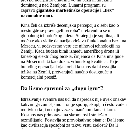
dominaciju nad Zemljom. Lunarni programi su
zapravo
gigantske marketinške operacije i „flex“
nacionalne moći
.
Kina želi da izbriše decenijsku percepciju o sebi kao o
mestu gde se pravi „jeftina roba“ i rebrendira se u
globalnog tehnološkog lidera. Strategija je suptilna, ali
moćna: ako vidite da nacija održava funkcionalnu bazu na
Mesecu, vi podsvestno verujete njihovoj tehnologiji na
Zemlji. Kada budete birali između američkog drona ili
kineskog električnog bicikla, činjenica da Kina ima ljude
na Mesecu služi kao dokaz vrhunskog kvaliteta. To je
branding operacija koja koristi kosmos da bi osvojila
tržišta na Zemlji, pretvarajući naučno dostignuće u
komercijalni prestiž.
Da li smo spremni za „dugu igru“?
Istraživanje svemira nas uči da napredak nije uvek onakav
kakvim ga zamišljamo – on je sporiji, skuplji i često vođen
motivima koji nemaju veze sa naučnom fantastikom.
Kosmos nas primorava na skromnost i strateško
razmišljanje. Postavlja se provokativno pitanje: Da li smo
kao civilizacija sposobni za takvu vrstu zrelosti? Da li