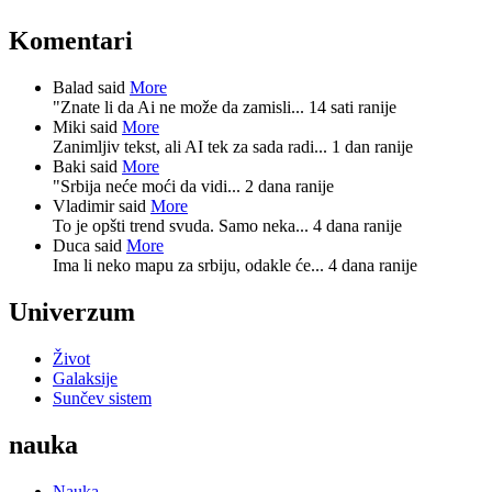
Komentari
Balad said
More
"Znate li da Ai ne može da zamisli...
14 sati ranije
Miki said
More
Zanimljiv tekst, ali AI tek za sada radi...
1 dan ranije
Baki said
More
"Srbija neće moći da vidi...
2 dana ranije
Vladimir said
More
To je opšti trend svuda. Samo neka...
4 dana ranije
Duca said
More
Ima li neko mapu za srbiju, odakle će...
4 dana ranije
Univerzum
Život
Galaksije
Sunčev sistem
nauka
Nauka