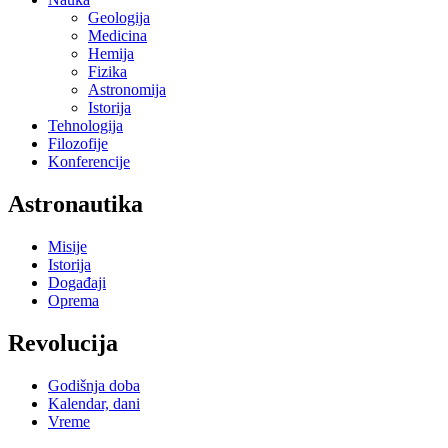
Geologija
Medicina
Hemija
Fizika
Astronomija
Istorija
Tehnologija
Filozofije
Konferencije
Astronautika
Misije
Istorija
Događaji
Oprema
Revolucija
Godišnja doba
Kalendar, dani
Vreme