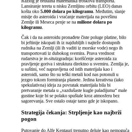
Razlog je brutalna matematika troškova transporta.
Lansiranje tereta u nisku Zemljinu orbitu (LEO) danas
košta oko
5.000 dolara po kilogramu
. Međutim, slanje
misije do asteroida i vraćanje materijala na površinu
Zemlje ili Meseca penje se na
milione dolara po
kilogramu
.
Čak i da na asteroidu pronađete čiste poluge platine, bilo
bi jeftinije iskopati ih iz najdubljih i najteže dostupnih
rudnika na Zemlji (ili ih vaditi iz morske vode) nego ih
transportovati iz dubokog svemira. Prava vrednost
rudarstva je
in-situ
izgradnja: korišćenje asteroida za
pravljenje goriva i struktura direktno u svemiru. Zemlja je,
u suštini, već napravljena od istih materijala kao i
asteroidi, samo što su teški metali kod nas potonuli u
jezgro tokom formiranja planete. Jedina kreativna (iako
spekulativna) ideja za povratak materijala bila bi
pretvaranje metala u „vazdušaste kugle paladijuma“ male
gustine koje bi se polako spuštale kroz atmosferu bez
sagorevanja. Sve ostalo ostaje tamo gde je iskopano.
Strategija čekanja: Strpljenje kao najbrži
pogon
Putovanje do Alfe Kentauri trenutno deluje kao nemoguća