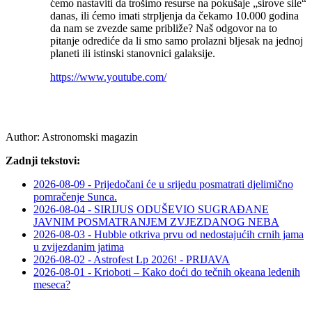
ćemo nastaviti da trošimo resurse na pokušaje „sirove sile“
danas, ili ćemo imati strpljenja da čekamo 10.000 godina
da nam se zvezde same približe? Naš odgovor na to
pitanje odrediće da li smo samo prolazni bljesak na jednoj
planeti ili istinski stanovnici galaksije.
https://www.youtube.com/
Author:
Astronomski magazin
Zadnji tekstovi:
2026-08-09 - Prijedočani će u srijedu posmatrati djelimično
pomračenje Sunca.
2026-08-04 - SIRIJUS ODUŠEVIO SUGRAĐANE
JAVNIM POSMATRANJEM ZVJEZDANOG NEBA
2026-08-03 - Hubble otkriva prvu od nedostajućih crnih jama
u zvijezdanim jatima
2026-08-02 - Astrofest Lp 2026! - PRIJAVA
2026-08-01 - Krioboti – Kako doći do tečnih okeana ledenih
meseca?