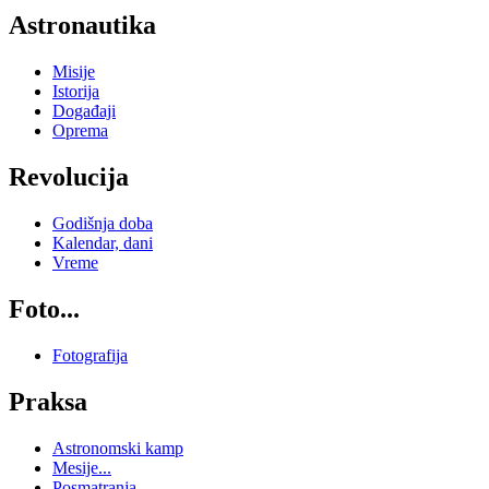
Astronautika
Misije
Istorija
Događaji
Oprema
Revolucija
Godišnja doba
Kalendar, dani
Vreme
Foto...
Fotografija
Praksa
Astronomski kamp
Mesije...
Posmatranja