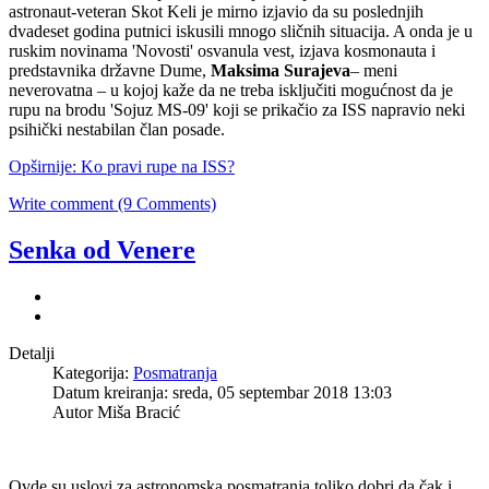
astronaut-veteran Skot Keli je mirno izjavio da su poslednjih
dvadeset godina putnici iskusili mnogo sličnih situacija. A onda je u
ruskim novinama 'Novosti' osvanula vest, izjava kosmonauta i
predstavnika državne Dume,
Maksima Surajeva
– meni
neverovatna – u kojoj kaže da ne treba isključiti mogućnost da je
rupu na brodu 'Sojuz MS-09' koji se prikačio za ISS napravio neki
psihički nestabilan član posade.
Opširnije: Ko pravi rupe na ISS?
Write comment (9 Comments)
Senka od Venere
Detalji
Kategorija:
Posmatranja
Datum kreiranja: sreda, 05 septembar 2018 13:03
Autor
Miša Bracić
Ovde su uslovi za astronomska posmatranja toliko dobri da čak i