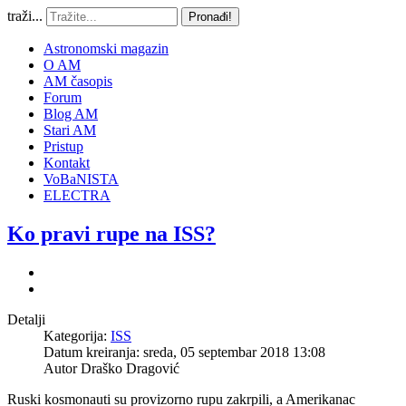
traži...
Pronađi!
Astronomski magazin
O AM
AM časopis
Forum
Blog AM
Stari AM
Pristup
Kontakt
VoBaNISTA
ELECTRA
Ko pravi rupe na ISS?
Detalji
Kategorija:
ISS
Datum kreiranja: sreda, 05 septembar 2018 13:08
Autor
Draško Dragović
Ruski kosmonauti su provizorno rupu zakrpili, a Amerikanac