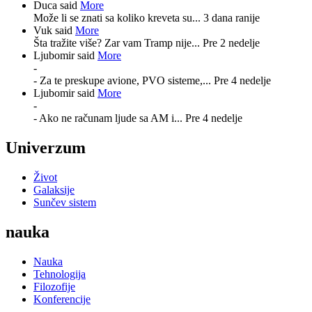
Duca said
More
Može li se znati sa koliko kreveta su...
3 dana ranije
Vuk said
More
Šta tražite više? Zar vam Tramp nije...
Pre 2 nedelje
Ljubomir said
More
-
- Za te preskupe avione, PVO sisteme,...
Pre 4 nedelje
Ljubomir said
More
-
- Ako ne računam ljude sa AM i...
Pre 4 nedelje
Univerzum
Život
Galaksije
Sunčev sistem
nauka
Nauka
Tehnologija
Filozofije
Konferencije