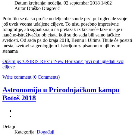
Datum kreiranja: nedelja, 02 septembar 2018 14:02
Autor
Draško Dragović
Potrefilo se da su prošle nedelje obe sonde prvi put ugledale svoje
još uvek veoma udaljene ciljeve. To nisu posebno impresivne
fotografije, ali signaliziraju na prelazak iz krstareće faze misije u
naučno-istraživačku objekata koji su do sada bili samo tačkice
svetlosti. Od sada pa do kraja 2018, Bennu i Ultima Thule će postati
mesta, svetovi sa geologijom i istorijom zapisanom u njihovim
stenama
Opširnije: 'OSIRIS-REx' i 'New Horizons' prvi put ugledali svoj
ciljeve
Write comment (0 Comments)
Astronomija u Prirodnjačkom kampu
Botoš 2018
Detalji
Kategorija:
Događaji