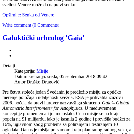
svetlost Venere može da napravi senku.
Opširnije: Senka od Venere
Write comment (0 Comments)
Galaktički arheolog 'Gaia'
Detalji
Kategorija:
Misije
Datum kreiranja: sreda, 05 septembar 2018 09:42
Autor
Draško Dragović
Pre četvrt stoleća jedan Šveđanin je predložio misiju za optičko
merenje položaja i udaljenosti zvezda. ESA je prihvatila izazov i
2006. počela da pravi hardver nazvavši ga skraćeno
'Gaia'
–
Global
Astrometric Interferometer for Astophysics
. U međuvremenu
koncept je promenjen ali je ime ostalo. Cena misije se na kraju
popela na $1 milijardu, iako je kasnila 2 godine i prevršila budžet za
16%, uglavnom zbog problema sa poliranjem i testiranjem 10
ogledala. Danas je misija pri samom kraju planiranog radnog veka, a