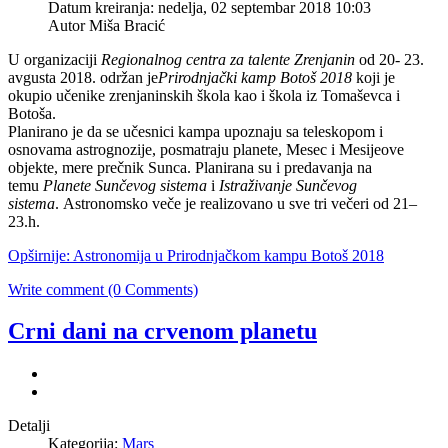
Datum kreiranja: nedelja, 02 septembar 2018 10:03
Autor
Miša Bracić
U organizaciji
Regionalnog centra za talente Zrenjanin
od 20- 23.
avgusta 2018. održan je
Prirodnjački kamp Botoš 2018
koji je
okupio učenike zrenjaninskih škola kao i škola iz Tomaševca i
Botoša.
Planirano je da se učesnici kampa upoznaju sa teleskopom i
osnovama astrognozije, posmatraju planete, Mesec i Mesijeove
objekte, mere prečnik Sunca. Planirana su i predavanja na
temu
Planete Sunčevog sistema
i
Istraživanje Sunčevog
sistema
. Astronomsko veče je realizovano u sve tri večeri od 21–
23.h.
Opširnije: Astronomija u Prirodnjačkom kampu Botoš 2018
Write comment (0 Comments)
Crni dani na crvenom planetu
Detalji
Kategorija:
Mars