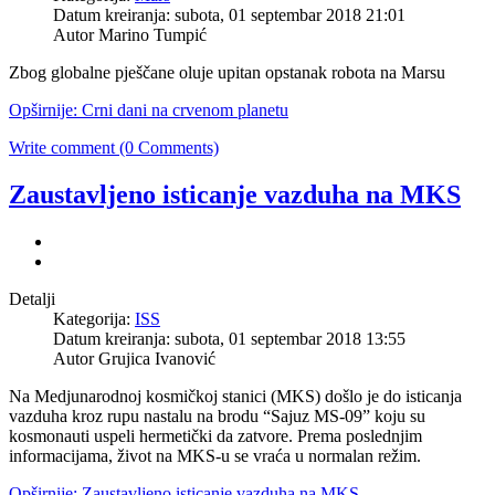
Datum kreiranja: subota, 01 septembar 2018 21:01
Autor
Marino Tumpić
Zbog globalne pješčane oluje upitan opstanak robota na Marsu
Opširnije: Crni dani na crvenom planetu
Write comment (0 Comments)
Zaustavljeno isticanje vazduha na MKS
Detalji
Kategorija:
ISS
Datum kreiranja: subota, 01 septembar 2018 13:55
Autor
Grujica Ivanović
Na Medjunarodnoj kosmičkoj stanici (MKS) došlo je do isticanja
vazduha kroz rupu nastalu na brodu “Sajuz MS-09” koju su
kosmonauti uspeli hermetički da zatvore. Prema poslednjim
informacijama, život na MKS-u se vraća u normalan režim.
Opširnije: Zaustavljeno isticanje vazduha na MKS