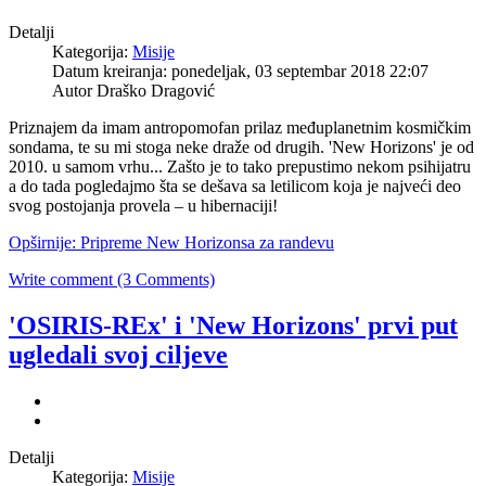
Detalji
Kategorija:
Misije
Datum kreiranja: ponedeljak, 03 septembar 2018 22:07
Autor
Draško Dragović
Priznajem da imam antropomofan prilaz međuplanetnim kosmičkim
sondama, te su mi stoga neke draže od drugih. 'New Horizons' je od
2010. u samom vrhu... Zašto je to tako prepustimo nekom psihijatru
a do tada pogledajmo šta se dešava sa letilicom koja je najveći deo
svog postojanja provela – u hibernaciji!
Opširnije: Pripreme New Horizonsa za randevu
Write comment (3 Comments)
'OSIRIS-REx' i 'New Horizons' prvi put
ugledali svoj ciljeve
Detalji
Kategorija:
Misije