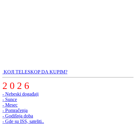
KOJI TELESKOP DA KUPIM?
2 0 2 6
- Nebeski događaji
- Sunce
- Mesec
- Pomračenja
- Godišnja doba
- Gde su ISS, sateliti..