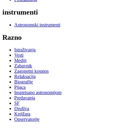
instrumenti
Astronomski instrumenti
Razno
Istraživanja
Vesti
Mediji
Zabavnik
Zagonetni kosmos
Relaksacija
Biografije
Pijaca
Inspirisano astronomijom
Predavanja
SF
Društva
Knjižara
Opservatorije