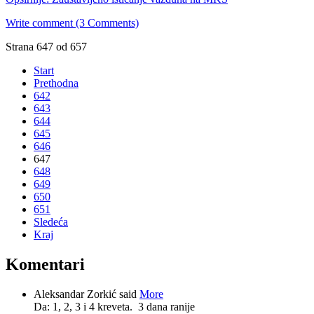
Write comment (3 Comments)
Strana 647 od 657
Start
Prethodna
642
643
644
645
646
647
648
649
650
651
Sledeća
Kraj
Komentari
Aleksandar Zorkić said
More
Da: 1, 2, 3 i 4 kreveta.
3 dana ranije