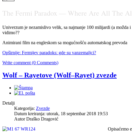
The Fermi Paradox — Where Are All The Al
Univerzum je nezamislivo velik, sa najmanje 100 milijardi (a možda i 1
vidimo??
Animirani film na engleskom sa mogućnošću automatskog prevoda
Opširnije: Fermijev paradoks: gde su vanzemaljci?
Write comment (0 Comments)
Wolf – Rayetove (Wolf–Rayet) zvezde
Detalji
Kategorija:
Zvezde
Datum kreiranja: utorak, 18 septembar 2018 19:53
Autor
Draško Dragović
Opisaćemo ev