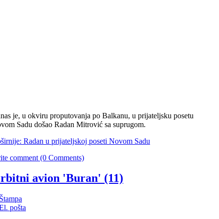
nas je, u okviru proputovanja po Balkanu, u prijateljsku posetu
vom Sadu došao Radan Mitrović sa suprugom.
širnije: Radan u prijateljskoj poseti Novom Sadu
ite comment (0 Comments)
rbitni avion 'Buran' (11)