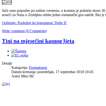
Juče rano popodne po našem vremenu, u kosmos je poletela skoro 30 god
noseći za Nasu u Zemljinu orbitu jedan osmartački geo-satelit. Bio je t
Opširnije: Poslednji let legendarne 'Delte II'
Write comment (0 Comments)
Tini na mjesečini kasnog ljeta
Detalji
Kategorija:
Posmatranja
Datum kreiranja: ponedeljak, 17 septembar 2018 10:45
Autor
Miro Ilić