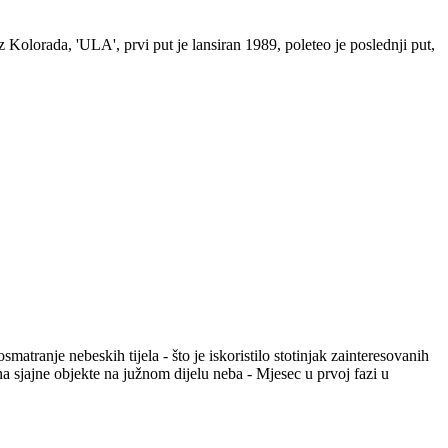
 Kolorada, 'ULA', prvi put je lansiran 1989, poleteo je poslednji put,
tranje nebeskih tijela - što je iskoristilo stotinjak zainteresovanih
na sjajne objekte na južnom dijelu neba - Mjesec u prvoj fazi u