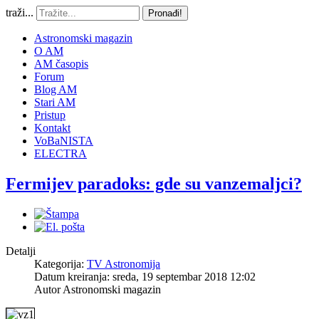
traži...
Pronađi!
Astronomski magazin
O AM
AM časopis
Forum
Blog AM
Stari AM
Pristup
Kontakt
VoBaNISTA
ELECTRA
Fermijev paradoks: gde su vanzemaljci?
Detalji
Kategorija:
TV Astronomija
Datum kreiranja: sreda, 19 septembar 2018 12:02
Autor
Astronomski magazin