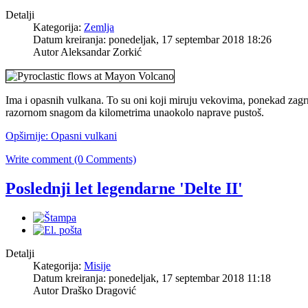
Detalji
Kategorija:
Zemlja
Datum kreiranja: ponedeljak, 17 septembar 2018 18:26
Autor
Aleksandar Zorkić
Ima i opasnih vulkana. To su oni koji miruju vekovima, ponekad zagrm
razornom snagom da kilometrima unaokolo naprave pustoš.
Opširnije: Opasni vulkani
Write comment (0 Comments)
Poslednji let legendarne 'Delte II'
Detalji
Kategorija:
Misije
Datum kreiranja: ponedeljak, 17 septembar 2018 11:18
Autor
Draško Dragović