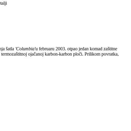
alji
nja šatla
'Columbia'
u februaru 2003. otpao jedan komad zaštitne
j termozaštitnoj ojačanoj karbon-karbon ploči. Prilikom povratka,