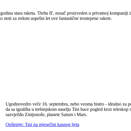
ina stara raketa. 'Delta II', nosač proizveden u privatnoj kompaniji iz
o stoti za redom uspešni let ove fantastične trostepene rakete.
Ugodnovedro veče 16. septembra, nebo veoma bistro - idealno za posma
da sa igrališta u trebinjskom naselju Tini bace pogled kroz teleskop 
sazvježđu Zmijonoše, planete Saturn i Mars.
Opširnije: Tini na mjesečini kasnog ljeta