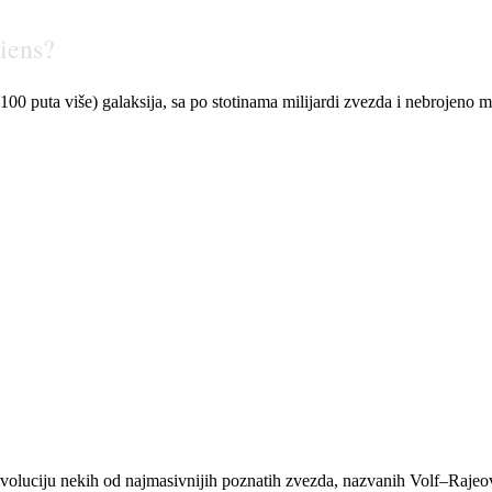
iens?
00 puta više) galaksija, sa po stotinama milijardi zvezda i nebrojeno m
oluciju nekih od najmasivnijih poznatih zvezda, nazvanih Volf–Rajeove