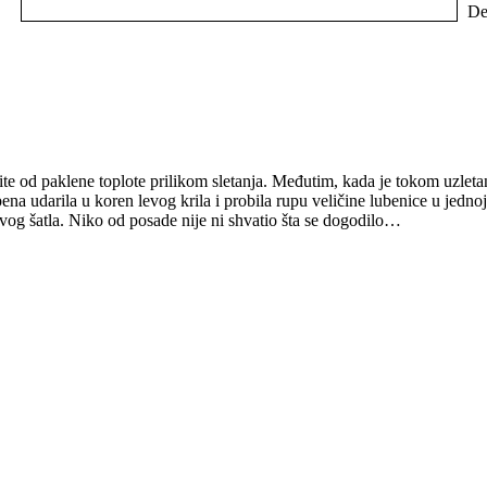
Det
aštite od paklene toplote prilikom sletanja. Međutim, kada je tokom uzleta
ena udarila u koren levog krila i probila rupu veličine lubenice u jedno
tavog šatla. Niko od posade nije ni shvatio šta se dogodilo…