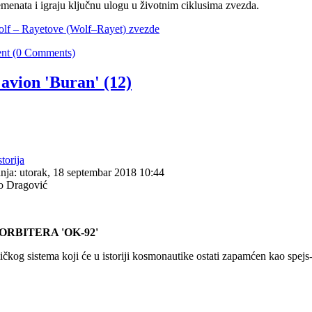
emenata i igraju ključnu ulogu u životnim ciklusima zvezda.
olf – Rayetove (Wolf–Rayet) zvezde
nt (0 Comments)
 avion 'Buran' (12)
storija
nja: utorak, 18 septembar 2018 10:44
o Dragović
ORBITERA 'OK-92'
og sistema koji će u istoriji kosmonautike ostati zapamćen kao spejs-š