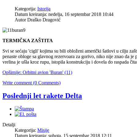
Kategorija:
Istorija
Datum kreiranja: nedelja, 16 septembar 2018 10:44
Autor
Draško Dragović
TERMIČKA ZAŠTITA
Svi se sećaju 'cigli' kojima su bili obloženi američki šatlovi u cilju z
penaste obloge sa glavnog rezervoara za gorivo, niko nije znao da je p
vrelina je ušla kroz rupu, istopila konstrukciju i dovela do raspada či
Opširnije: Orbitni avion 'Buran' (11)
Write comment (0 Comments)
Poslednji let rakete Delta
Detalji
Kategorija:
Misije
Datum kreiranja: subota, 15 septembar 2018 12:11