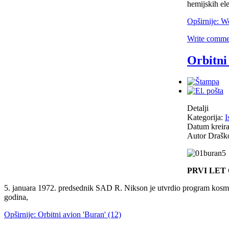
hemijskih el
Opširnije: W
Write comme
Orbitni
Detalji
Kategorija:
I
Datum kreira
Autor
Drašk
PRVI LET 
5. januara 1972. predsednik SAD R. Nikson je utvrdio program kosmičk
godina,
Opširnije: Orbitni avion 'Buran' (12)