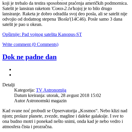
koji je trebalo da testira sposobnost praćenja američkih podmornica.
Satelit je lansiran raketom
'
Союз-2.1в
'
kojoj je to bilo drugo
lansiranje. Raketa je dobro odradila svoj deo posla, ali se satelit nije
odvojio od dodatnog stepena
'
Волга
'
(14C46). Posle samo 3 dana
satelit je pao u okean.
Opširnije: Pad vojnog satelita Kanopus-ST
Write comment (0 Comments)
Dok ne padne dan
Detalji
Kategorija:
TV Astronomija
Datum kreiranja: utorak, 28 avgust 2018 15:02
Autor
Astronomski magazin
Kad svane noć probudi se Opservatorija „Kosmos“. Nebo klizi nad
njom; prolaze planete, zvezde, magline i daleke galaksije. I sve to
ona budno motri i ponekad nešto snimi, onda kad je nebo vedro i
atmosfera čista i prozračna.