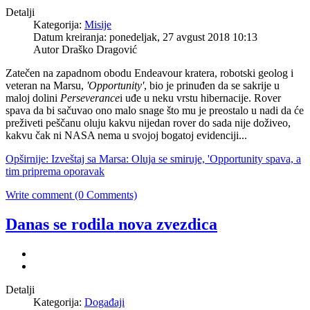
Detalji
Kategorija:
Misije
Datum kreiranja: ponedeljak, 27 avgust 2018 10:13
Autor
Draško Dragović
Zatečen na zapadnom obodu Endeavour kratera, robotski geolog i
veteran na Marsu,
'Opportunity'
, bio je prinuđen da se sakrije u
maloj dolini
Perseverance
i uđe u neku vrstu hibernacije. Rover
spava da bi sačuvao ono malo snage što mu je preostalo u nadi da će
preživeti peščanu oluju kakvu nijedan rover do sada nije doživeo,
kakvu čak ni NASA nema u svojoj bogatoj evidenciji...
Opširnije: Izveštaj sa Marsa: Oluja se smiruje, 'Opportunity spava, a
tim priprema oporavak
Write comment (0 Comments)
Danas se rodila nova zvezdica
Detalji
Kategorija:
Događaji