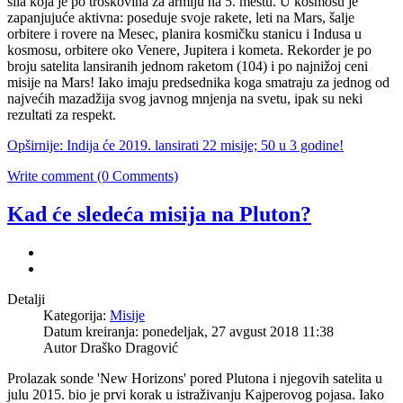
sila koja je po troškovina za armiju na 5. mestu. U kosmosu je
zapanjujuće aktivna: poseduje svoje rakete, leti na Mars, šalje
orbitere i rovere na Mesec, planira kosmičku stanicu i Indusa u
kosmosu, orbitere oko Venere, Jupitera i kometa. Rekorder je po
broju satelita lansiranih jednom raketom (104) i po najnižoj ceni
misije na Mars! Iako imaju predsednika koga smatraju za jednog od
najvećih mazadžija svog javnog mnjenja na svetu, ipak su neki
rezultati za respekt.
Opširnije: Indija će 2019. lansirati 22 misije; 50 u 3 godine!
Write comment (0 Comments)
Kad će sledeća misija na Pluton?
Detalji
Kategorija:
Misije
Datum kreiranja: ponedeljak, 27 avgust 2018 11:38
Autor
Draško Dragović
Prolazak sonde 'New Horizons' pored Plutona i njegovih satelita u
julu 2015. bio je prvi korak u istraživanju Kajperovog pojasa. Iako