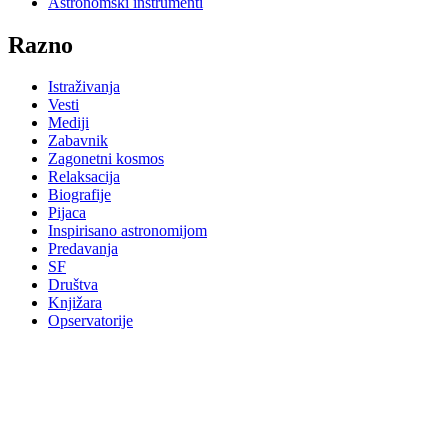
Astronomski instrumenti
Razno
Istraživanja
Vesti
Mediji
Zabavnik
Zagonetni kosmos
Relaksacija
Biografije
Pijaca
Inspirisano astronomijom
Predavanja
SF
Društva
Knjižara
Opservatorije