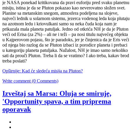
je NASA ponekad kritikovana da pravi euforiju pred svaku planetnu
misiju, istina je da se Pluton pokazao kao neverovatno složen svet.
Planine sa metanskim snegom, atmosfera podeljena na slojeve,
najveći lednik u solarnom sistemu, jezerca vodenog leda koja plutaju
na azotnom ledu i kriovulkani samo su neka čuda koja nam je
prikazala mala planeta patuljak. Jedno od otkrića NH je da je Pluton
veći od Erisa (za 2%) – ali ne i teži – pa nosi titulu najvećeg objekta
u Kajperovom pojasu, što je paradoks, jer je činjenica da je Eris veći
od njega bio razlog da se Pluton izbaci iz porodice planeta i prebaci
u kategoriju planeta patuljaka. Nažalost, NH je imao samo nekoliko
sati da prouči Pluton. Treba li da se vratimo? I ako treba, kakav brod
treba poslati?
Opširnije: Kad će sledeća misija na Pluton?
Write comment (0 Comments)
Izveštaj sa Marsa: Oluja se smiruje,
'Opportunity spava, a tim priprema
oporavak