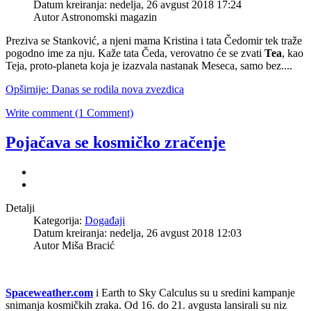
Datum kreiranja: nedelja, 26 avgust 2018 17:24
Autor
Astronomski magazin
Preziva se Stanković, a njeni mama Kristina i tata Čedomir tek traže
pogodno ime za nju. Kaže tata Čeda, verovatno će se zvati
Tea
, kao
Teja, proto-planeta koja je izazvala nastanak Meseca, samo bez....
Opširnije: Danas se rodila nova zvezdica
Write comment (1 Comment)
Pojačava se kosmičko zračenje
Detalji
Kategorija:
Događaji
Datum kreiranja: nedelja, 26 avgust 2018 12:03
Autor
Miša Bracić
Spaceweather.com
i Earth to Sky Calculus su u sredini kampanje
snimanja kosmičkih zraka. Od 16. do 21. avgusta lansirali su niz