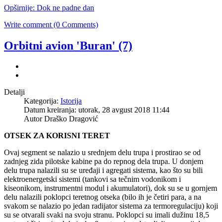
Opširnije: Dok ne padne dan
Write comment (0 Comments)
Orbitni avion 'Buran' (7)
Detalji
Kategorija:
Istorija
Datum kreiranja: utorak, 28 avgust 2018 11:44
Autor
Draško Dragović
OTSEK ZA KORISNI TERET
Ovaj segment se nalazio u srednjem delu trupa i prostirao se od
zadnjeg zida pilotske kabine pa do repnog dela trupa. U donjem
delu trupa nalazili su se uređaji i agregati sistema, kao što su bili
elektroenergetski sistemi (tankovi sa tečnim vodonikom i
kiseonikom, instrumentni modul i akumulatori), dok su se u gornjem
delu nalazili poklopci teretnog otseka (bilo ih je četiri para, a na
svakom se nalazio po jedan radijator sistema za termoregulaciju) koji
su se otvarali svaki na svoju stranu. Poklopci su imali dužinu 18,5