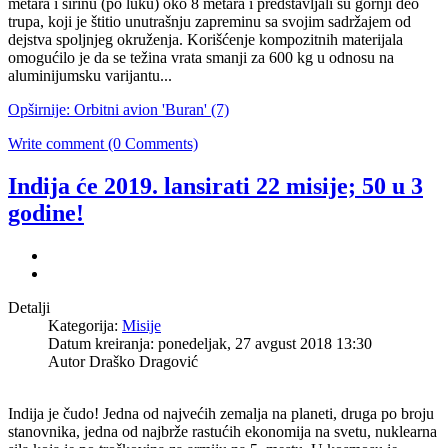
metara i širinu (po luku) oko 8 metara i predstavljali su gornji deo
trupa, koji je štitio unutrašnju zapreminu sa svojim sadržajem od
dejstva spoljnjeg okruženja. Korišćenje kompozitnih materijala
omogućilo je da se težina vrata smanji za 600 kg u odnosu na
aluminijumsku varijantu...
Opširnije: Orbitni avion 'Buran' (7)
Write comment (0 Comments)
Indija će 2019. lansirati 22 misije; 50 u 3
godine!
Detalji
Kategorija:
Misije
Datum kreiranja: ponedeljak, 27 avgust 2018 13:30
Autor
Draško Dragović
Indija je čudo! Jedna od najvećih zemalja na planeti, druga po broju
stanovnika, jedna od najbrže rastućih ekonomija na svetu, nuklearna