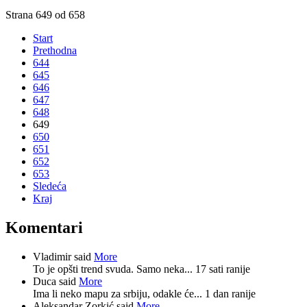
Strana 649 od 658
Start
Prethodna
644
645
646
647
648
649
650
651
652
653
Sledeća
Kraj
Komentari
Vladimir said
More
To je opšti trend svuda. Samo neka...
17 sati ranije
Duca said
More
Ima li neko mapu za srbiju, odakle će...
1 dan ranije
Aleksandar Zorkić said
More