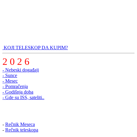
KOJI TELESKOP DA KUPIM?
2 0 2 6
- Nebeski događaji
- Sunce
- Mesec
- Pomračenja
- Godišnja doba
- Gde su ISS, sateliti..
-
Rečnik Meseca
-
Rečnik teleskopa