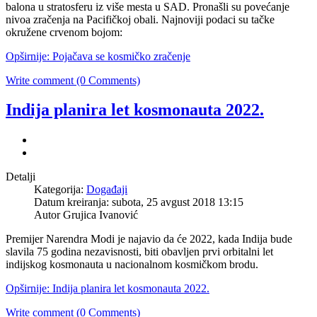
balona u stratosferu iz više mesta u SAD. Pronašli su povećanje
nivoa zračenja na Pacifičkoj obali. Najnoviji podaci su tačke
okružene crvenom bojom:
Opširnije: Pojačava se kosmičko zračenje
Write comment (0 Comments)
Indija planira let kosmonauta 2022.
Detalji
Kategorija:
Događaji
Datum kreiranja: subota, 25 avgust 2018 13:15
Autor
Grujica Ivanović
Premijer Narendra Modi je najavio da će 2022, kada Indija bude
slavila 75 godina nezavisnosti, biti obavljen prvi orbitalni let
indijskog kosmonauta u nacionalnom kosmičkom brodu.
Opširnije: Indija planira let kosmonauta 2022.
Write comment (0 Comments)