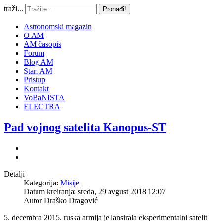
traži...
Pronađi!
Astronomski magazin
O AM
AM časopis
Forum
Blog AM
Stari AM
Pristup
Kontakt
VoBaNISTA
ELECTRA
Pad vojnog satelita Kanopus-ST
Detalji
Kategorija:
Misije
Datum kreiranja: sreda, 29 avgust 2018 12:07
Autor
Draško Dragović
5. decembra 2015. ruska armija je lansirala eksperimentalni satelit