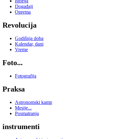
Istorija
Događaji
Oprema
Revolucija
Godišnja doba
Kalendar, dani
Vreme
Foto...
Fotografija
Praksa
Astronomski kamp
Mesije...
Posmatranja
instrumenti