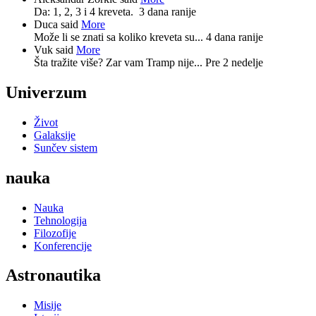
Da: 1, 2, 3 i 4 kreveta.
3 dana ranije
Duca said
More
Može li se znati sa koliko kreveta su...
4 dana ranije
Vuk said
More
Šta tražite više? Zar vam Tramp nije...
Pre 2 nedelje
Univerzum
Život
Galaksije
Sunčev sistem
nauka
Nauka
Tehnologija
Filozofije
Konferencije
Astronautika
Misije