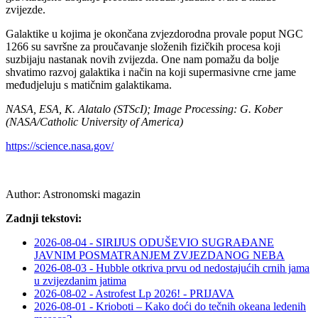
zvijezde.
Galaktike u kojima je okončana zvjezdorodna provale poput NGC
1266 su savršne za proučavanje složenih fizičkih procesa koji
suzbijaju nastanak novih zvijezda. One nam pomažu da bolje
shvatimo razvoj galaktika i način na koji supermasivne crne jame
međudjeluju s matičnim galaktikama.
NASA, ESA, K. Alatalo (STScI); Image Processing: G. Kober
(NASA/Catholic University of America)
https://science.nasa.gov/
Author:
Astronomski magazin
Zadnji tekstovi:
2026-08-04 - SIRIJUS ODUŠEVIO SUGRAĐANE
JAVNIM POSMATRANJEM ZVJEZDANOG NEBA
2026-08-03 - Hubble otkriva prvu od nedostajućih crnih jama
u zvijezdanim jatima
2026-08-02 - Astrofest Lp 2026! - PRIJAVA
2026-08-01 - Krioboti – Kako doći do tečnih okeana ledenih