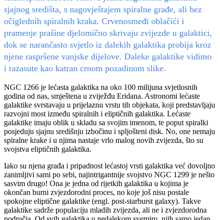
sjajnog središta, s nagovještajem spiralne građe, ali bez
očiglednih spiralnih kraka. Crvenosmeđi oblačići i
pramenje prašine djelomično skrivaju zvijezde u galaktici,
dok se narančasto svjetlo iz dalekih galaktika probija kroz
njene raspršene vanjske dijelove. Daleke galaktike vidimo
i razasute kao katran crnom pozadinom slike.
NGC 1266 je lećasta galaktika na oko 100 milijuna svjetlosnih
godina od nas, smještena u zviježđu Eridana. Astronomi lećaste
galaktike svrstavaju u prijelaznu vrstu tih objekata, koji predstavljaju
razvojni most između spiralnih i eliptičnih galaktika. Lećaste
galaktike imaju oblik u skladu sa svojim imenom, te poput spiralki
posjeduju sjajnu središnju izbočinu i spljošteni disk. No, one nemaju
spiralne krake i u njima nastaje vrlo malog novih zvijezda, što su
svojstva eliptičnih galaktika.
Iako su njena građa i pripadnost lećastoj vrsti galaktika već dovoljno
zanimljivi sami po sebi, najintrigantnije svojstvo NGC 1299 je nešto
sasvim drugo! Ona je jedna od rijetkih galaktika u kojima je
okončan burni zvjezdorodni proces, no koje još nisu postale
spokojne eliptične galaktike (engl. post-starburst galaxy). Takve
galaktike sadrže populaciju mladih zvijezda, ali ne i zvjezdorodna
područja. Od svih galaktika u nedalekom svemiru, njih samo jedan