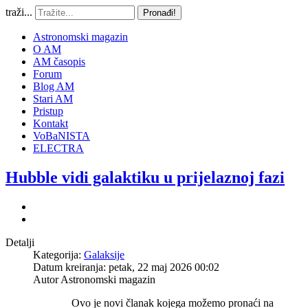
traži...
Pronađi!
Astronomski magazin
O AM
AM časopis
Forum
Blog AM
Stari AM
Pristup
Kontakt
VoBaNISTA
ELECTRA
Hubble vidi galaktiku u prijelaznoj fazi
Detalji
Kategorija:
Galaksije
Datum kreiranja: petak, 22 maj 2026 00:02
Autor
Astronomski magazin
Ovo je novi članak kojega možemo pronaći na