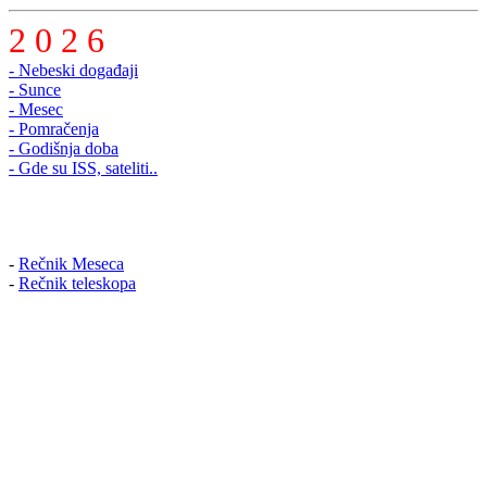
2 0 2 6
- Nebeski događaji
- Sunce
- Mesec
- Pomračenja
- Godišnja doba
- Gde su ISS, sateliti..
-
Rečnik Meseca
-
Rečnik teleskopa