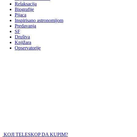
Relaksacija
Biografije
Pijaca
Inspirisano astronomijom
Predavanja
SF
Društva
Knjižara
Opservatorije
KOJI TELESKOP DA KUPIM?