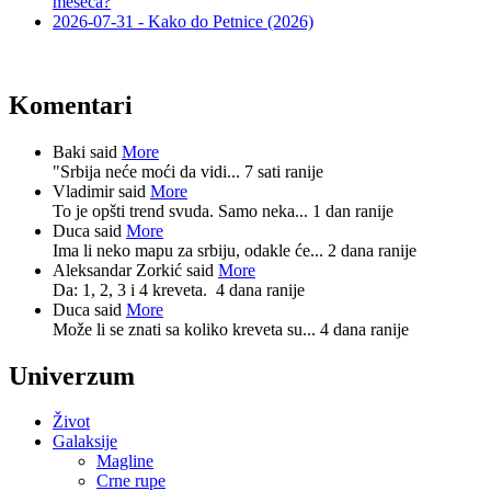
meseca?
2026-07-31 - Kako do Petnice (2026)
Komentari
Baki said
More
"Srbija neće moći da vidi...
7 sati ranije
Vladimir said
More
To je opšti trend svuda. Samo neka...
1 dan ranije
Duca said
More
Ima li neko mapu za srbiju, odakle će...
2 dana ranije
Aleksandar Zorkić said
More
Da: 1, 2, 3 i 4 kreveta.
4 dana ranije
Duca said
More
Može li se znati sa koliko kreveta su...
4 dana ranije
Univerzum
Život
Galaksije
Magline
Crne rupe