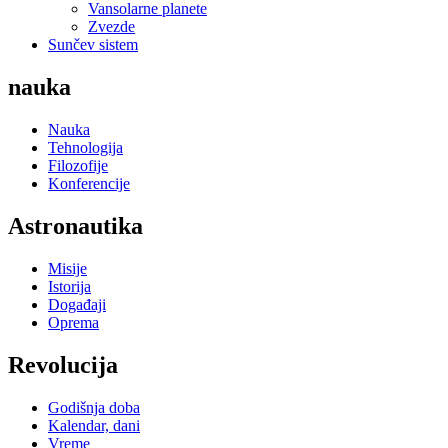
Vansolarne planete
Zvezde
Sunčev sistem
nauka
Nauka
Tehnologija
Filozofije
Konferencije
Astronautika
Misije
Istorija
Događaji
Oprema
Revolucija
Godišnja doba
Kalendar, dani
Vreme