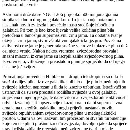
posto su od te vrste.
Astronomi drže da se NGC 1266 prije oko 500 milijuna godina
stopila s jednom drugom galaktikom. To je stapanje potaknulo
nastanak novih zvijezda i povećalo masu središnje izbočine u
galaktici. Pri tom je kao kroz lijevak velika količina plina bila
pretočena u tamošnju supermasivnu crnu jamu. Ta dodatna tvar je
oživjela crnu jamu, stvorivši aktivnu galaktičku jezgru. Povećana
aktivnost crne jame je generirala snažne vjetrove i mlazove plina duž
osi njene vrtnje. Nakon nekog vremena, zvjezdorodna provala i
snažni mlazovi iz crne jame su iscrpili zalihe zvjezdotvornog plina.
Istvoremeno, vrtloženje u preostalom plinu je spriječilo da od njega
nastane još zvijezda.
Promatranja provedena Hubbleom i drugim teleskopima su otkrila
snažni odljev plina iz ove galaktike, ali i to da je plin između njenih
zvijezda izložen naprezanju ili da je izrazito uzburkan. Istraživači su
ustanovili da su sva preostala rodilišta zvijezda u ovoj galaktici
smještena u njenoj jezgri, te da se vrlo malo zvjezdorodne aktivnosti
odvija izvan nje. Te opservacije ukazuju na to da bi supermasivna
crna jama u središtu galaktike mogla priječiti nastanak novih
zvijezde otpuhivanjem zvjezdotvornog plina u međugalaktički
prostor. Udarni valovi izazvani tim procesom bi stvarali turbulencije
koje remete plin i prašinu između zvijezda, dovoljno jake da spriječe
gravitacijsko zbijanje preostale međuzvjezdane tvari u mlade