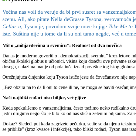
Većina nas voli da veruje da bi prvi susret sa vanzemaljsko
scenu. Ali, ako pitate Neila deGrasse Tysona, verovatnoća 
Cellar-u
, Tyson je, povodom svoje nove knjige
Take Me to 
iste. Suština nije u tome da li su oni tamo negde, već u tom
Mit o „milijarderima u svemiru”: Realnost od dva novčića
Danas je moderno govoriti o „demokratizaciji svemira” kroz letove m
običan školski globus u učionici, visina koju dosežu ove privatne rake
dosega, nalazi na manje od pola inča iznad površine tog istog globusa
Otrežnjujuća činjenica koju Tyson ističe jeste da čovečanstvo nije nap
„Bez obzira na to da li oni to cene ili ne, ne mogu se baviti osećanjim
Naši najbliži rođaci nisu biljke, već gljive
Kada spekulišemo o vanzemaljcima, često tražimo nešto radikalno druga
jedni drugima nego što je bilo ko od nas sličan zelenim biljkama. Zaje
Dokaz? Sledeći put kada zagrizete pečurku, setite se da njenu tekstur
se približe” (kroz kvasce i infekcije), tako bliski rođaci, Tyson nas i