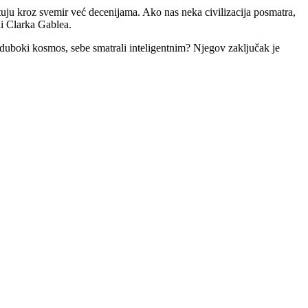
tuju kroz svemir već decenijama. Ako nas neka civilizacija posmatra,
li Clarka Gablea.
u duboki kosmos, sebe smatrali inteligentnim? Njegov zaključak je