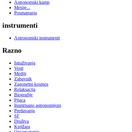
Astronomski kamp
Mesije...
Posmatranja
instrumenti
Astronomski instrumenti
Razno
Istraživanja
Vesti
Mediji
Zabavnik
Zagonetni kosmos
Relaksacija
Biografije
Pijaca
Inspirisano astronomijom
Predavanja
SF
Društva
Knjižara
Opservatorije