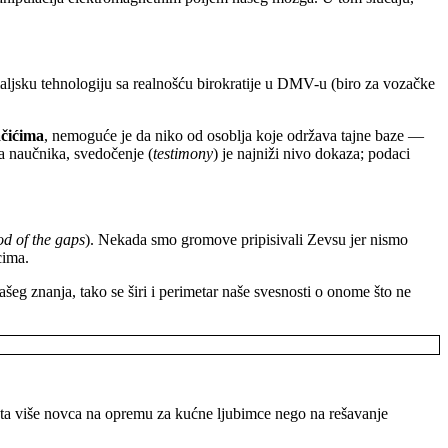
ljsku tehnologiju sa realnošću birokratije u DMV-u (biro za vozačke
ačićima
, nemoguće je da niko od osoblja koje održava tajne baze —
a naučnika, svedočenje (
testimony
) je najniži nivo dokaza; podaci
d of the gaps
). Nekada smo gromove pripisivali Zevsu jer nismo
cima.
šeg znanja, tako se širi i perimetar naše svesnosti o onome što ne
uta više novca na opremu za kućne ljubimce nego na rešavanje