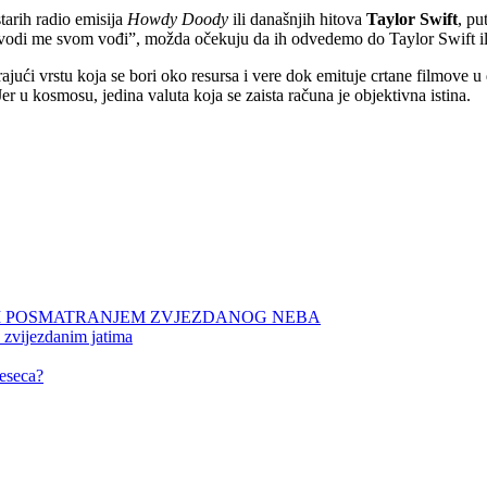
starih radio emisija
Howdy Doody
ili današnjih hitova
Taylor Swift
, pu
u „vodi me svom vođi”, možda očekuju da ih odvedemo do Taylor Swift i
ajući vrstu koja se bori oko resursa i vere dok emituje crtane filmove 
er u kosmosu, jedina valuta koja se zaista računa je objektivna istina.
NIM POSMATRANJEM ZVJEZDANOG NEBA
 zvijezdanim jatima
eseca?