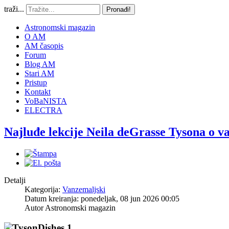
traži...
Pronađi!
Astronomski magazin
O AM
AM časopis
Forum
Blog AM
Stari AM
Pristup
Kontakt
VoBaNISTA
ELECTRA
Najluđe lekcije Neila deGrasse Tysona o 
Detalji
Kategorija:
Vanzemaljski
Datum kreiranja: ponedeljak, 08 jun 2026 00:05
Autor
Astronomski magazin