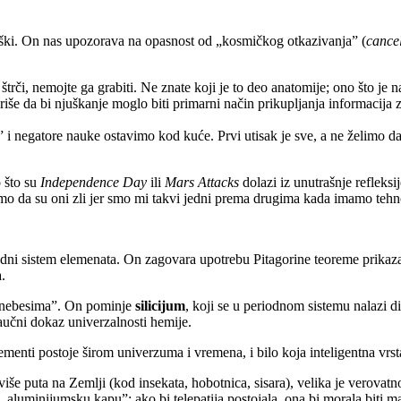
ški. On nas upozorava na opasnost od „kosmičkog otkazivanja” (
cancel
 štrči, nemojte ga grabiti. Ne znate koji je to deo anatomije; ono što je 
iše da bi njuškanje moglo biti primarni način prikupljanja informacija 
 i negatore nauke ostavimo kod kuće. Prvi utisak je sve, a ne želimo d
 što su
Independence Day
ili
Mars Attacks
dolazi iz unutrašnje refleks
amo da su oni zli jer smo mi takvi jedni prema drugima kada imamo teh
dni sistem elemenata. On zagovara upotrebu Pitagorine teoreme prikaza
.
 na nebesima”. On pominje
silicijum
, koji se u periodnom sistemu nalazi d
naučni dokaz univerzalnosti hemije.
menti postoje širom univerzuma i vremena, i bilo koja inteligentna vrsta
iše puta na Zemlji (kod insekata, hobotnica, sisara), velika je verovat
za „aluminijumsku kapu”: ako bi telepatija postojala, ona bi morala bit