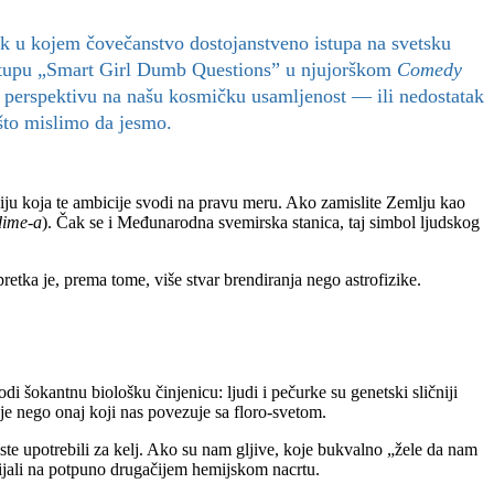
ak u kojem čovečanstvo dostojanstveno istupa na svetsku
 nastupu „Smart Girl Dumb Questions” u njujorškom
Comedy
 perspektivu na našu kosmičku usamljenost — ili nedostatak
 što mislimo da jesmo.
iju koja te ambicije svodi na pravu meru. Ako zamislite Zemlju kao
dime-a
). Čak se i Međunarodna svemirska stanica, taj simbol ljudskog
retka je, prema tome, više stvar brendiranja nego astrofizike.
 šokantnu biološku činjenicu: ljudi i pečurke su genetski sličniji
ije nego onaj koji nas povezuje sa floro-svetom.
ste upotrebili za kelj. Ako su nam gljive, koje bukvalno „žele da nam
azvijali na potpuno drugačijem hemijskom nacrtu.