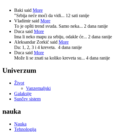
Baki said
More
"Srbija neće moći da vidi...
12 sati ranije
Vladimir said
More
To je opšti trend svuda. Samo neka...
2 dana ranije
Duca said
More
Ima li neko mapu za srbiju, odakle će...
2 dana ranije
Aleksandar Zorkić said
More
Da: 1, 2, 3 i 4 kreveta.
4 dana ranije
Duca said
More
Može li se znati sa koliko kreveta su...
4 dana ranije
Univerzum
Život
Vanzemaljski
Galaksije
Sunčev sistem
nauka
Nauka
Tehnologija