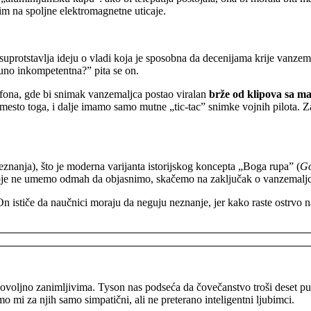
im na spoljne elektromagnetne uticaje.
otstavlja ideju o vladi koja je sposobna da decenijama krije vanzema
uno inkompetentna?” pita se on.
fona, gde bi snimak vanzemaljca postao viralan
brže od klipova sa m
mesto toga, i dalje imamo samo mutne „tic-tac” snimke vojnih pilota. Z
nanja), što je moderna varijanta istorijskog koncepta „Boga rupa” (
Go
u koje ne umemo odmah da objasnimo, skačemo na zaključak o vanzemalj
 ističe da naučnici moraju da neguju neznanje, jer kako raste ostrvo na
ovoljno zanimljivima. Tyson nas podseća da čovečanstvo troši deset p
mi za njih samo simpatični, ali ne preterano inteligentni ljubimci.