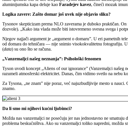
aluminijumska kapa deluje kao
Faradejev kavez
, čineći mozak imun
Logika zavere: Zašto domar još uvek nije objavio sliku?
Tysonov skepticizam prema NLO zaverama je duboko praktičan. On supr
dozvole). „Kako ista vlada može biti istovremeno svesna svega i potp
Njegov najjači argument je „argument o domaru”. U eri pametnih tele
od domara do tehničara — nije snimio visokokvalitetnu fotografiju. U
(
data
) su ono što se računa.
„Vanzemaljci našeg neznanja”: Psihološki fenomen
Tyson uvodi koncept „Aliens of our ignorance” (Vanzemaljci našeg nez
razumeli atmosferski elektricitet. Danas, čim vidimo svetlo na neb
Za Tysona, „ne znam” nije poraz, već najuzbudljivije mesto u nauci. On
znamo.
Da li smo mi njihovi kućni ljubimci?
Možda nas vanzemaljci ne posećuju jer nas jednostavno ne smatraju d
problema beskućništva. Ako su vanzemaljci toliko napredni, možda smo 