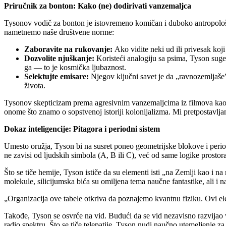
Priručnik za bonton: Kako (ne) dodirivati vanzemaljca
Tysonov vodič za bonton je istovremeno komičan i duboko antropolo
nametnemo naše društvene norme:
Zaboravite na rukovanje:
Ako vidite neki ud ili privesak koji
Dozvolite njuškanje:
Koristeći analogiju sa psima, Tyson suger
ga — to je kosmička ljubaznost.
Selektujte emisare:
Njegov ključni savet je da „ravnozemljaše”
života.
Tysonov skepticizam prema agresivnim vanzemaljcima iz filmova kao
onome što znamo o sopstvenoj istoriji kolonijalizma. Mi pretpostavlj
Dokaz inteligencije: Pitagora i periodni sistem
Umesto oružja, Tyson bi na susret poneo geometrijske blokove i perio
ne zavisi od ljudskih simbola (A, B ili C), već od same logike prostora
Što se tiče hemije, Tyson ističe da su elementi isti „na Zemlji kao i
molekule, silicijumska bića su omiljena tema naučne fantastike, ali i 
„Organizacija ove tabele otkriva da poznajemo kvantnu fiziku. Ovi ele
Takođe, Tyson se osvrće na vid. Budući da se vid nezavisno razvijao v
radio spektru. Što se tiče telepatije, Tyson nudi naučno utemeljenje 