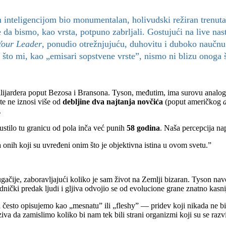
m inteligencijom bio monumentalan, holivudski režiran trenut
je da bismo, kao vrsta, potpuno zabrljali. Gostujući na live
Your Leader
, ponudio otrežnjujuću, duhovitu i duboko naučnu
e što mi, kao „emisari sopstvene vrste”, nismo ni blizu onoga
ilijardera poput Bezosa i Bransona. Tyson, međutim, ima surovu analog
te ne iznosi više od
debljine dva najtanja novčića
(poput američkog
.
ustilo tu granicu od pola inča već punih
58 godina
. Naša percepcija nap
a onih koji su uvređeni onim što je objektivna istina u ovom svetu.”
čije, zaboravljajući koliko je sam život na Zemlji bizaran. Tyson navodi
dnički predak ljudi i gljiva odvojio se od evolucione grane znatno kasn
u često opisujemo kao „mesnatu” ili „fleshy” — pridev koji nikada ne bi
zaziva da zamislimo koliko bi nam tek bili strani organizmi koji su se r