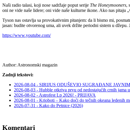
Naši radio talasi, koji nose sadržaje poput serije
The Honeymooners
, 
oni ne vide naše lidere; oni vide naše kulturne ikone. Ako nas pitaj
Tyson nas ostavlja sa provokativnim pitanjem: da li bismo mi, posmatr
jasan: budite otvorenog uma, ali uvek držite periodni sistem u džepu. J
https://www.youtube.com/
Author:
Astronomski magazin
Zadnji tekstovi:
2026-08-04 - SIRIJUS ODUŠEVIO SUGRAĐANE JAV
2026-08-03 - Hubble otkriva prvu od nedostajućih crnih jama u
2026-08-02 - Astrofest Lp 2026! - PRIJAVA
2026-08-01 - Krioboti – Kako doći do tečnih okeana ledenih m
2026-07-31 - Kako do Petnice (2026)
Komentari