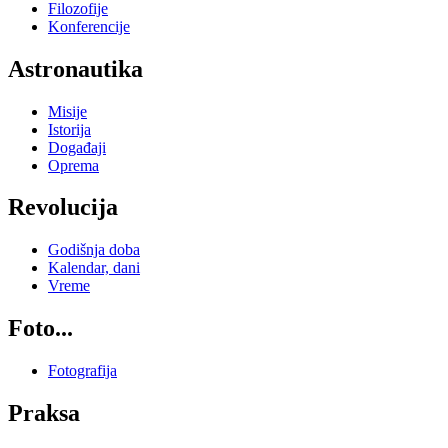
Filozofije
Konferencije
Astronautika
Misije
Istorija
Događaji
Oprema
Revolucija
Godišnja doba
Kalendar, dani
Vreme
Foto...
Fotografija
Praksa