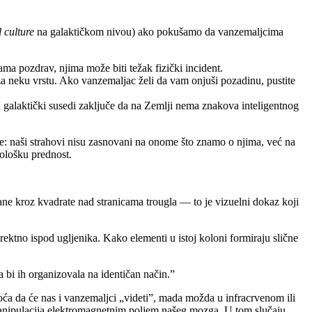
 culture
na galaktičkom nivou) ako pokušamo da vanzemaljcima
nama pozdrav, njima može biti težak fizički incident.
za neku vrstu. Ako vanzemaljac želi da vam onjuši pozadinu, pustite
a galaktički susedi zaključe da na Zemlji nema znakova inteligentnog
ije: naši strahovi nisu zasnovani na onome što znamo o njima, već na
nološku prednost.
ne kroz kvadrate nad stranicama trougla — to je vizuelni dokaz koji
irektno ispod ugljenika. Kako elementi u istoj koloni formiraju slične
 bi ih organizovala na identičan način.”
noća da će nas i vanzemaljci „videti”, mada možda u infracrvenom ili
i manipulacija elektromagnetnim poljem našeg mozga. U tom slučaju,