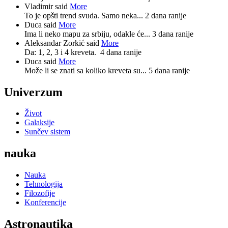
Vladimir said
More
To je opšti trend svuda. Samo neka...
2 dana ranije
Duca said
More
Ima li neko mapu za srbiju, odakle će...
3 dana ranije
Aleksandar Zorkić said
More
Da: 1, 2, 3 i 4 kreveta.
4 dana ranije
Duca said
More
Može li se znati sa koliko kreveta su...
5 dana ranije
Univerzum
Život
Galaksije
Sunčev sistem
nauka
Nauka
Tehnologija
Filozofije
Konferencije
Astronautika