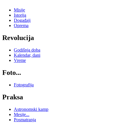
Misije
Istorija
Događaji
Oprema
Revolucija
Godišnja doba
Kalendar, dani
Vreme
Foto...
Fotografija
Praksa
Astronomski kamp
Mesije...
Posmatranja