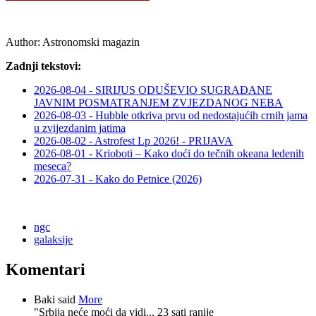
Author:
Astronomski magazin
Zadnji tekstovi:
2026-08-04 - SIRIJUS ODUŠEVIO SUGRAĐANE
JAVNIM POSMATRANJEM ZVJEZDANOG NEBA
2026-08-03 - Hubble otkriva prvu od nedostajućih crnih jama
u zvijezdanim jatima
2026-08-02 - Astrofest Lp 2026! - PRIJAVA
2026-08-01 - Krioboti – Kako doći do tečnih okeana ledenih
meseca?
2026-07-31 - Kako do Petnice (2026)
ngc
galaksije
Komentari
Baki said
More
"Srbija neće moći da vidi...
23 sati ranije