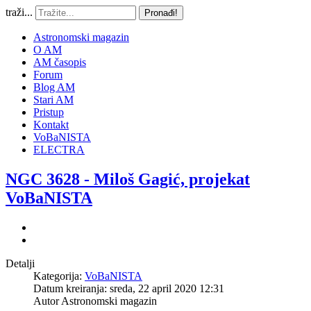
traži...
Pronađi!
Astronomski magazin
O AM
AM časopis
Forum
Blog AM
Stari AM
Pristup
Kontakt
VoBaNISTA
ELECTRA
NGC 3628 - Miloš Gagić, projekat
VoBaNISTA
Detalji
Kategorija:
VoBaNISTA
Datum kreiranja: sreda, 22 april 2020 12:31
Autor
Astronomski magazin