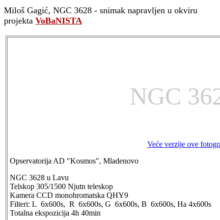
Miloš Gagić, NGC 3628 - snimak napravljen u okviru
projekta
VoBaNISTA
NGC 36
Veće verzije ove fotogra
Opservatorija AD "Kosmos", Mladenovo
NGC 3628
u Lavu
Telskop 305/1500 Njutn teleskop
Kamera CCD monohromatska QHY9
Filteri: L 6x600s, R 6x600s, G 6x600s, B 6x600s, Ha 4x600s
Totalna ekspozicija 4h 40min