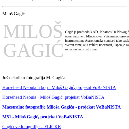
Miloš Gagić
MILOŠ
Gagić je predsednik AD „Kosmos“ iz Novog Sad
opservatorije u Mladenovu. Više meseci proveo
instrumentima Astronomske stanice i tako savla
GAGIĆ
svemu tome, ali i velikoj upornosti, uspeo je z
ovim našim prostorima.
Još nekoliko fotografija M. Gagića:
Horsehead Nebula u boji - Miloš Gagić, projekat VoBaNISTA
Horsehead Nebula - Miloš Gagić, projekat VoBaNISTA
Maestralne fotografije Miloša Gagića - projekat VoBaNISTA
M51 - Miloš Gagić, projekat VoBaNISTA
Gagićeve fotografije - FLICKR