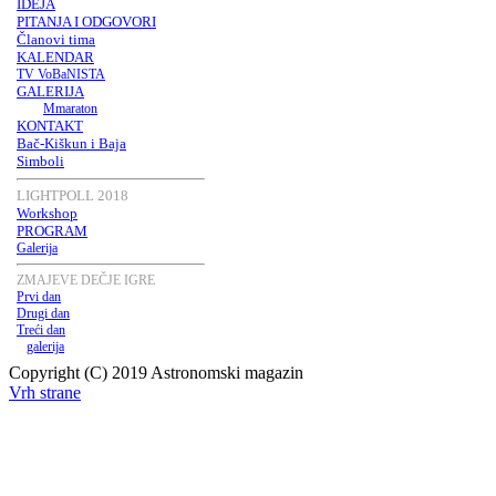
IDEJA
PITANJA I ODGOVORI
Članovi tima
KALENDAR
TV VoBaNISTA
GALERIJA
Mmaraton
KONTAKT
Bač-Kiškun i Baja
Simboli
LIGHTPOLL 2018
Workshop
PROGRAM
Galerija
ZMAJEVE DEČJE IGRE
Prvi dan
Drugi dan
Treći dan
galerija
Copyright (C) 2019 Astronomski magazin
Vrh strane