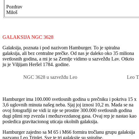
Pozdrav
Miloš
GALAKSIJA NGC 3628
Galaksija, poznata i pod nazivom Hamburger. To je spiralna
galaksija, ali bez centralne prečke. Od nas je daleko oko 35 miliona
svetlosnih godina, a mi je sa Zemlje vidimo u sazvežđu Lav. Otkrio
ju je Viljijam Heršel 1784. godine.
NGC 3628 u sazvežđu Leo
Leo T
Hamburger ima 100.000 svetlosnih godina u prečniku i pokriva 15 x
3,6 uglovnih minuta našeg neba. Sjaj joj iznosi 10,2 m. Mada se na
ovoj fotografiji ne vidi iz nje se prostire 300.000 svetlosnih godina
dugi plimi rep zvezda i međuzvezdanog gasa. Ovaj rep je nastao kao
posledica gravitacionog uticaja okolnih galaksija.
Hamburger zajedno sa M 65 i M66 formira tročlanu grupu galaksija
nazvanu Leo Triplet. Sve te tri galaksije su spiralne.