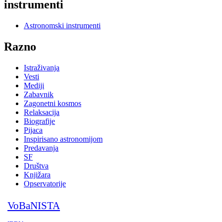
instrumenti
Astronomski instrumenti
Razno
Istraživanja
Vesti
Mediji
Zabavnik
Zagonetni kosmos
Relaksacija
Biografije
Pijaca
Inspirisano astronomijom
Predavanja
SF
Društva
Knjižara
Opservatorije
VoBaNISTA