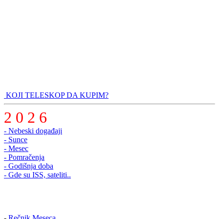
KOJI TELESKOP DA KUPIM?
2 0 2 6
- Nebeski događaji
- Sunce
- Mesec
- Pomračenja
- Godišnja doba
- Gde su ISS, sateliti..
-
Rečnik Meseca