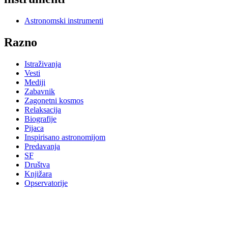
Astronomski instrumenti
Razno
Istraživanja
Vesti
Mediji
Zabavnik
Zagonetni kosmos
Relaksacija
Biografije
Pijaca
Inspirisano astronomijom
Predavanja
SF
Društva
Knjižara
Opservatorije