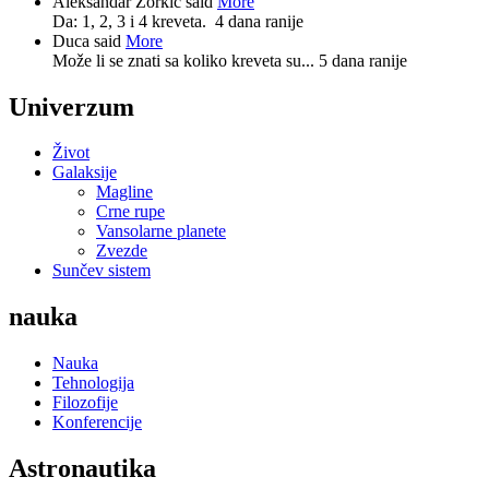
Aleksandar Zorkić said
More
Da: 1, 2, 3 i 4 kreveta.
4 dana ranije
Duca said
More
Može li se znati sa koliko kreveta su...
5 dana ranije
Univerzum
Život
Galaksije
Magline
Crne rupe
Vansolarne planete
Zvezde
Sunčev sistem
nauka
Nauka
Tehnologija
Filozofije
Konferencije
Astronautika