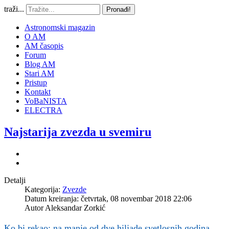
traži...
Pronađi!
Astronomski magazin
O AM
AM časopis
Forum
Blog AM
Stari AM
Pristup
Kontakt
VoBaNISTA
ELECTRA
Najstarija zvezda u svemiru
Detalji
Kategorija:
Zvezde
Datum kreiranja: četvrtak, 08 novembar 2018 22:06
Autor
Aleksandar Zorkić
Ko bi rekao: na manje od dve hiljade svetlosnih godina