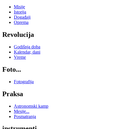
Misije
Istorija
Događaji
Oprema
Revolucija
Godišnja doba
Kalendar, dani
Vreme
Foto...
Fotografija
Praksa
Astronomski kamp
Mesije...
Posmatranja
instrumenti