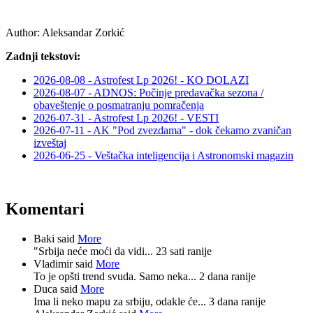
Author:
Aleksandar Zorkić
Zadnji tekstovi:
2026-08-08 - Astrofest Lp 2026! - KO DOLAZI
2026-08-07 - ADNOS: Počinje predavačka sezona /
obaveštenje o posmatranju pomračenja
2026-07-31 - Astrofest Lp 2026! - VESTI
2026-07-11 - AK "Pod zvezdama" - dok čekamo zvaničan
izveštaj
2026-06-25 - Veštačka inteligencija i Astronomski magazin
Komentari
Baki said
More
"Srbija neće moći da vidi...
23 sati ranije
Vladimir said
More
To je opšti trend svuda. Samo neka...
2 dana ranije
Duca said
More
Ima li neko mapu za srbiju, odakle će...
3 dana ranije