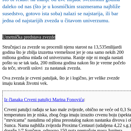
daleko od nas (što je u kosmičkim srazmerama najbliže
susedstvo, gotovo ista soba) nalazi se najstarija, ili bar
jedna od najstarijih zvezda u čitavom univerzumu.
Umetnička predstava zvezde
Stručnjaci za zvezde su procenili njenu starost na 13,535milijardi
godina što je zbilja izuzetna vremešnost jer je ona samo nekih 200
miliona godina mlađa od univerzuma. Ranije nije ni mogla nastati
pošto su se tak tada, 200 miliona godina nakon što je vreme počelo
da teče, stvorili uslovi za nastanak zvezda.
Ova zvezda je crveni patuljak, što je i logično, jer velike zvezde
imaju kratak životni vek.
Iz članaka Crveni patuljci Marina Fonovića
:
Crveni patuljci rađaju se kao male zvijezde, obično ne veće od 0,3 
temperatura im je niska, zbog čega imaju izrazito crvenu boju (spek
"mrvicama" nastalima od plina preostalog nakon nastanka divova i o
Sunca. Nama najbliža zvijezda Proxima Centauri (udaljena 4,22 s.g.) 
doseže 1/7 Sunčeve, odnosno 150 puta premašuje masu Jupitera.