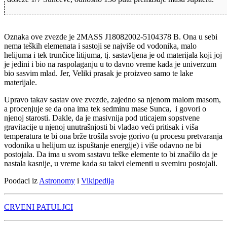
Oznaka ove zvezde je 2MASS J18082002-5104378 B. Ona u sebi
nema teških elemenata i sastoji se najviše od vodonika, malo
helijuma i tek trunčice litijuma, tj. sastavljena je od materijala koji joj
je jedini i bio na raspolaganju u to davno vreme kada je univerzum
bio sasvim mlad. Jer, Veliki prasak je proizveo samo te lake
materijale.
Upravo takav sastav ove zvezde, zajedno sa njenom malom masom,
a procenjuje se da ona ima tek sedminu mase Sunca, i govori o
njenoj starosti. Dakle, da je masivnija pod uticajem sopstvene
gravitacije u njenoj unutrašnjosti bi vladao veći pritisak i viša
temperatura te bi ona brže trošila svoje gorivo (u procesu pretvaranja
vodonika u helijum uz ispuštanje energije) i više odavno ne bi
postojala. Da ima u svom sastavu teške elemente to bi značilo da je
nastala kasnije, u vreme kada su takvi elementi u svemiru postojali.
Poodaci iz
Astronomy
i
Vikipedija
CRVENI PATULJCI