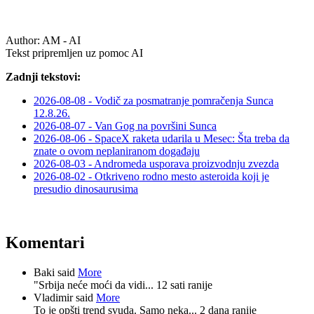
Author:
AM - AI
Tekst pripremljen uz pomoc AI
Zadnji tekstovi:
2026-08-08 - Vodič za posmatranje pomračenja Sunca
12.8.26.
2026-08-07 - Van Gog na površini Sunca
2026-08-06 - SpaceX raketa udarila u Mesec: Šta treba da
znate o ovom neplaniranom događaju
2026-08-03 - Andromeda usporava proizvodnju zvezda
2026-08-02 - Otkriveno rodno mesto asteroida koji je
presudio dinosaurusima
Komentari
Baki said
More
"Srbija neće moći da vidi...
12 sati ranije
Vladimir said
More
To je opšti trend svuda. Samo neka...
2 dana ranije