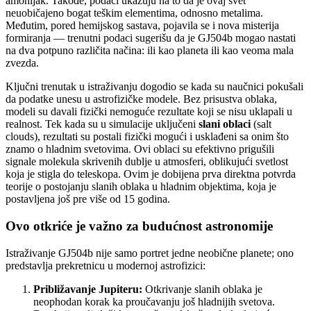
amonijak. Takođe, podaci ukazuju na to da je ovaj svet
neuobičajeno bogat teškim elementima, odnosno metalima.
Međutim, pored hemijskog sastava, pojavila se i nova misterija
formiranja — trenutni podaci sugerišu da je GJ504b mogao nastati
na dva potpuno različita načina: ili kao planeta ili kao veoma mala
zvezda.
Ključni trenutak u istraživanju dogodio se kada su naučnici pokušali
da podatke unesu u astrofizičke modele. Bez prisustva oblaka,
modeli su davali fizički nemoguće rezultate koji se nisu uklapali u
realnost. Tek kada su u simulacije uključeni
slani oblaci
(salt
clouds), rezultati su postali fizički mogući i usklađeni sa onim što
znamo o hladnim svetovima. Ovi oblaci su efektivno prigušili
signale molekula skrivenih dublje u atmosferi, oblikujući svetlost
koja je stigla do teleskopa. Ovim je dobijena prva direktna potvrda
teorije o postojanju slanih oblaka u hladnim objektima, koja je
postavljena još pre više od 15 godina.
Ovo otkriće je važno za budućnost astronomije
Istraživanje GJ504b nije samo portret jedne neobične planete; ono
predstavlja prekretnicu u modernoj astrofizici:
Približavanje Jupiteru:
Otkrivanje slanih oblaka je
neophodan korak ka proučavanju još hladnijih svetova.