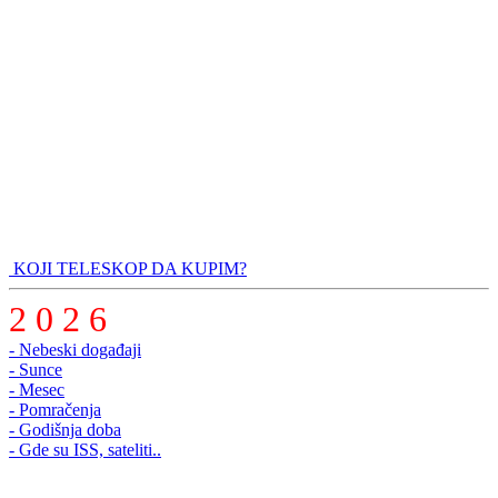
KOJI TELESKOP DA KUPIM?
2 0 2 6
- Nebeski događaji
- Sunce
- Mesec
- Pomračenja
- Godišnja doba
- Gde su ISS, sateliti..