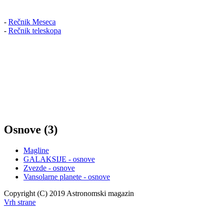
-
Rečnik Meseca
-
Rečnik teleskopa
Osnove (3)
Magline
GALAKSIJE - osnove
Zvezde - osnove
Vansolarne planete - osnove
Copyright (C) 2019 Astronomski magazin
Vrh strane