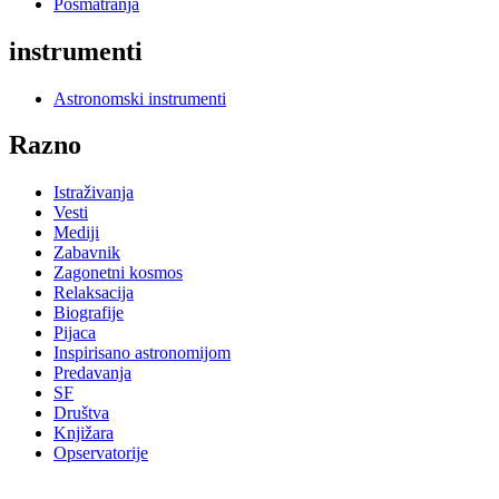
Posmatranja
instrumenti
Astronomski instrumenti
Razno
Istraživanja
Vesti
Mediji
Zabavnik
Zagonetni kosmos
Relaksacija
Biografije
Pijaca
Inspirisano astronomijom
Predavanja
SF
Društva
Knjižara
Opservatorije