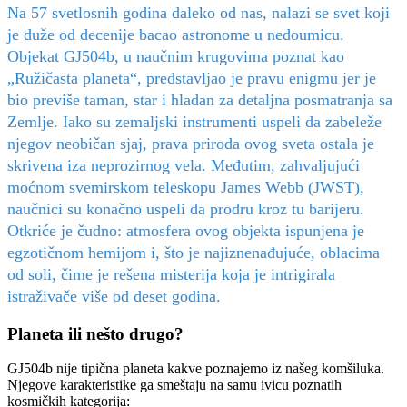
Na 57 svetlosnih godina daleko od nas, nalazi se svet koji
je duže od decenije bacao astronome u nedoumicu.
Objekat GJ504b, u naučnim krugovima poznat kao
„Ružičasta planeta“, predstavljao je pravu enigmu jer je
bio previše taman, star i hladan za detaljna posmatranja sa
Zemlje. Iako su zemaljski instrumenti uspeli da zabeleže
njegov neobičan sjaj, prava priroda ovog sveta ostala je
skrivena iza neprozirnog vela. Međutim, zahvaljujući
moćnom svemirskom teleskopu James Webb (JWST),
naučnici su konačno uspeli da prodru kroz tu barijeru.
Otkriće je čudno: atmosfera ovog objekta ispunjena je
egzotičnom hemijom i, što je najiznenađujuće, oblacima
od soli, čime je rešena misterija koja je intrigirala
istraživače više od deset godina.
Planeta ili nešto drugo?
GJ504b nije tipična planeta kakve poznajemo iz našeg komšiluka.
Njegove karakteristike ga smeštaju na samu ivicu poznatih
kosmičkih kategorija: