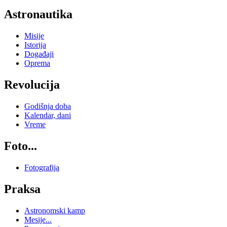
Astronautika
Misije
Istorija
Događaji
Oprema
Revolucija
Godišnja doba
Kalendar, dani
Vreme
Foto...
Fotografija
Praksa
Astronomski kamp
Mesije...