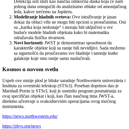
Detekcija soli služi kao naučna odskočna daska koja će nam
jednog dana omogućiti da analiziramo oblake od amonijačnog
leda, kakve srećemo na Jupiteru.
Modeliranje hladnih svetova:
Ovo istraživanje je jasan
dokaz da oblaci više ne mogu biti opcioni u proračunima. Oni
su „karika koja nedostaje“ i moraju biti uključeni u sve
buduće modele hladnih objekata kako bi matematika
odražavala fizičku stvarnost.
Novi horizonti:
JWST je demonstrirao sposobnost da
karakteriše objekte koji su ranije bili nevidljivi. Sada možemo
sa sigurnošću da proučavamo sve hladnije i tamnije kutke
galaksije koje smo ranije samo naslućivali.
Kosmos u novom svetlu
Uspeh ove misije plod je bliske saradnje Northwestern univerziteta i
Instituta za svemirski teleskop (STScI). Poseban doprinos dao je
Marshall Perrin iz STScI, koji je osmislio program posmatranja za
ovaj specifičan objekat i koji, kao član naučnog tima JWST-a,
direktno učestvuje u svakodnevnim operacijama ovog moćnog
instrumenta.
https://news.northwestern.edu/
https://phys.org/news