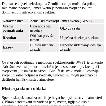
Dok su se najveći teleskopi na Zemlji deceniju mučili da prikupe
minimalne podatke, James Webb je pokazao svoju apsolutnu
dominaciju u infracrvenom spektru.
Karakteristika
Zemaljski teleskopi
James Webb (JWST)
Vreme
Cela noć (bez
Oko dva sata
posmatranja
uspeha)
Objekat previše
Rezultat
Uspešna detekcija spektra
taman
Bljesak matične
Uspešno uklanjanje odsjaja
Izazov
zvezde
zvezde
Ovaj uspeh postignut je metodom spektroskopije. JWST je prikupio
slabašnu svetlost pratioca i razložio je na sastavne boje, kreirajući
svojevrsni „kosmički bar-kod“. Budući da svaki molekul ostavlja
svoje unikatne potpise u svetlosti, naučnici su mogli precizno da
dešifruju hemijski sastav atmosfere.
Misterija slanih oblaka
Spektroskopska analiza otkrila je bogat hemijski sastav: u atmosferi
GJ504b detektovani su vodena para, metan, ugljen-dioksid i