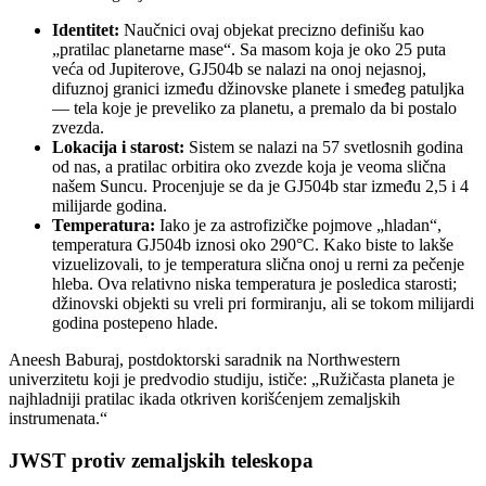
Identitet:
Naučnici ovaj objekat precizno definišu kao
„pratilac planetarne mase“. Sa masom koja je oko 25 puta
veća od Jupiterove, GJ504b se nalazi na onoj nejasnoj,
difuznoj granici između džinovske planete i smeđeg patuljka
— tela koje je preveliko za planetu, a premalo da bi postalo
zvezda.
Lokacija i starost:
Sistem se nalazi na 57 svetlosnih godina
od nas, a pratilac orbitira oko zvezde koja je veoma slična
našem Suncu. Procenjuje se da je GJ504b star između 2,5 i 4
milijarde godina.
Temperatura:
Iako je za astrofizičke pojmove „hladan“,
temperatura GJ504b iznosi oko 290°C. Kako biste to lakše
vizuelizovali, to je temperatura slična onoj u rerni za pečenje
hleba. Ova relativno niska temperatura je posledica starosti;
džinovski objekti su vreli pri formiranju, ali se tokom milijardi
godina postepeno hlade.
Aneesh Baburaj, postdoktorski saradnik na Northwestern
univerzitetu koji je predvodio studiju, ističe: „Ružičasta planeta je
najhladniji pratilac ikada otkriven korišćenjem zemaljskih
instrumenata.“
JWST protiv zemaljskih teleskopa