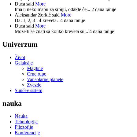
Duca said
More
Ima li neko mapu za srbiju, odakle će...
2 dana ranije
Aleksandar Zorkić said
More
Da: 1, 2, 3 i 4 kreveta.
4 dana ranije
Duca said
More
Može li se znati sa koliko kreveta su...
4 dana ranije
Univerzum
Život
Galaksije
Magline
Crne rupe
Vansolarne planete
Zvezde
Sunčev sistem
nauka
Nauka
Tehnologija
Filozofije
Konferencije