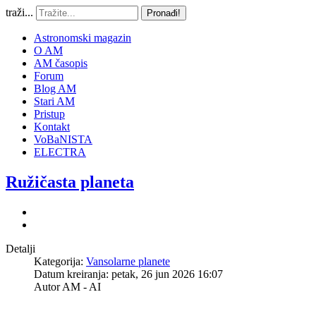
traži...
Pronađi!
Astronomski magazin
O AM
AM časopis
Forum
Blog AM
Stari AM
Pristup
Kontakt
VoBaNISTA
ELECTRA
Ružičasta planeta
Detalji
Kategorija:
Vansolarne planete
Datum kreiranja: petak, 26 jun 2026 16:07
Autor
AM - AI