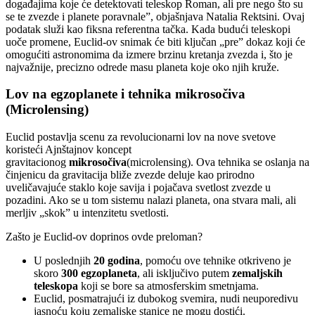
događajima koje će detektovati teleskop Roman, ali pre nego što su
se te zvezde i planete poravnale”, objašnjava Natalia Rektsini. Ovaj
podatak služi kao fiksna referentna tačka. Kada budući teleskopi
uoče promene, Euclid-ov snimak će biti ključan „pre” dokaz koji će
omogućiti astronomima da izmere brzinu kretanja zvezda i, što je
najvažnije, precizno odrede masu planeta koje oko njih kruže.
Lov na egzoplanete i tehnika mikrosočiva
(Microlensing)
Euclid postavlja scenu za revolucionarni lov na nove svetove
koristeći Ajnštajnov koncept
gravitacionog
mikrosočiva
(microlensing). Ova tehnika se oslanja na
činjenicu da gravitacija bliže zvezde deluje kao prirodno
uveličavajuće staklo koje savija i pojačava svetlost zvezde u
pozadini. Ako se u tom sistemu nalazi planeta, ona stvara mali, ali
merljiv „skok” u intenzitetu svetlosti.
Zašto je Euclid-ov doprinos ovde preloman?
U poslednjih
20 godina
, pomoću ove tehnike otkriveno je
skoro
300 egzoplaneta
, ali isključivo putem
zemaljskih
teleskopa
koji se bore sa atmosferskim smetnjama.
Euclid, posmatrajući iz dubokog svemira, nudi neuporedivu
jasnoću koju zemaljske stanice ne mogu dostići.