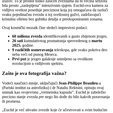
izazov. To je prostor toliko zasićen zvezdama da bi većina senzora
bila prosto „zaslepljena” intenzivnim sjajem. Euclid-ova kamera za
vidljivu svetlost poseduje preciznost koja joj omogućava da razluči
svaku pojedinačnu zvezdu u toj svetlosnoj gužvi, zadržavajući
kristalnu oštrinu bez gubitka detalja u preeksponiranim zonama.
Ovaj kosmički mozaik čine sledeći impresivni podaci:
60 miliona zvezda
identifikovanih u gusto zbijenom jezgru.
26 sati
kumulativnog posmatranja sprovedenog u
martu
2025.
godine.
9 različitih usmeravanja
teleskopa, gde svako pokriva deo
neba veći od punog Meseca.
Prvi put
je jezgro galaksije snimljeno sa ovolikom
rezolucijom u vidljivom spektru.
Zašto je ova fotografija važna?
Vodeći naučnici misije, uključujući
Jean-Philippe Beaulieu
-a
(Pariski institut za astrofiziku) i dr Nataliu Rektsini, opisuju ovaj
snimak kao svojevrsnu „vremensku kapsulu”. Euclid je zabeležio
precizno stanje zvezda
pre
nego što dođe do bilo kakvih poravnanja
ili promena.
„Euclid je već uhvatio zvezde koje će učestvovati u svim budućim