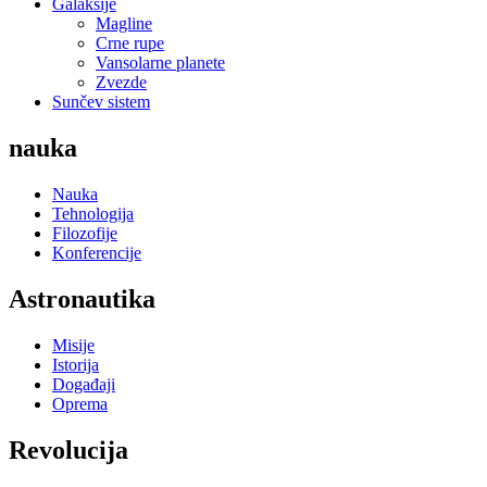
Galaksije
Magline
Crne rupe
Vansolarne planete
Zvezde
Sunčev sistem
nauka
Nauka
Tehnologija
Filozofije
Konferencije
Astronautika
Misije
Istorija
Događaji
Oprema
Revolucija