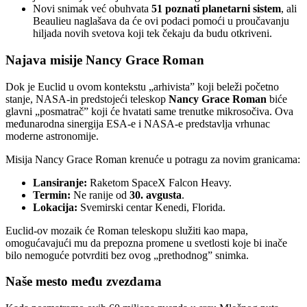
Novi snimak već obuhvata
51 poznati planetarni sistem
, ali
Beaulieu naglašava da će ovi podaci pomoći u proučavanju
hiljada novih svetova koji tek čekaju da budu otkriveni.
Najava misije Nancy Grace Roman
Dok je Euclid u ovom kontekstu „arhivista” koji beleži početno
stanje, NASA-in predstojeći teleskop
Nancy Grace Roman
biće
glavni „posmatrač” koji će hvatati same trenutke mikrosočiva. Ova
međunarodna sinergija ESA-e i NASA-e predstavlja vrhunac
moderne astronomije.
Misija Nancy Grace Roman krenuće u potragu za novim granicama:
Lansiranje:
Raketom SpaceX Falcon Heavy.
Termin:
Ne ranije od
30. avgusta
.
Lokacija:
Svemirski centar Kenedi, Florida.
Euclid-ov mozaik će Roman teleskopu služiti kao mapa,
omogućavajući mu da prepozna promene u svetlosti koje bi inače
bilo nemoguće potvrditi bez ovog „prethodnog” snimka.
Naše mesto među zvezdama