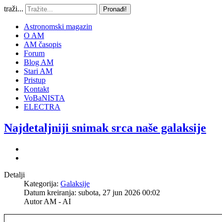
traži...
Pronađi!
Astronomski magazin
O AM
AM časopis
Forum
Blog AM
Stari AM
Pristup
Kontakt
VoBaNISTA
ELECTRA
Najdetaljniji snimak srca naše galaksije
Detalji
Kategorija:
Galaksije
Datum kreiranja: subota, 27 jun 2026 00:02
Autor
AM - AI