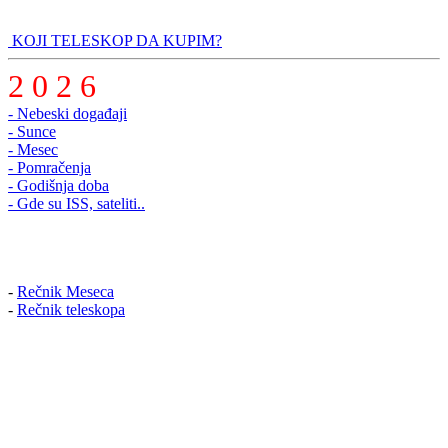
KOJI TELESKOP DA KUPIM?
2 0 2 6
- Nebeski događaji
- Sunce
- Mesec
- Pomračenja
- Godišnja doba
- Gde su ISS, sateliti..
-
Rečnik Meseca
-
Rečnik teleskopa