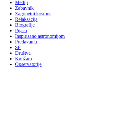
Mediji
Zabavnik
Zagonetni kosmos
Relaksacija
Biografije
Pijaca
Inspirisano astronomijom
Predavanja
SF
Društva
Knjižara
Opservatorije