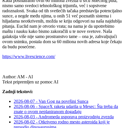
Kada posmatramo ovih 60 miliona zvezda u srcu Mlečnog puta,
nismo samo svedoci tehnološkog trijumfa, već i sopstvene
radoznalosti. Svaka od tih svetlećih tačaka predstavlja potencijalno
sunce, a negde među njima, u onih 51 već poznatih sistema i
hiljadama neotkrivenih, možda se kriju odgovori na naša najdublja
pitanja. Euclid nam je otvorio vrata; na nama je da upotrebimo
maštu i nauku kako bismo zakoračili u te nove svetove. Naša
galaksija više nije samo prostranstvo tame – ona je, zahvaljujući
ovom snimku, postala dom sa 60 miliona novih adresa koje čekaju
da budu posećene.
https://www.livescience.com/
Author:
AM - AI
Tekst pripremljen uz pomoc AI
Zadnji tekstovi:
2026-08-07 - Van Gog na površini Sunca
2026-08-06 - SpaceX raketa udarila u Mesec: Šta treba da
znate o ovom neplaniranom događaju
2026-08-03 - Andromeda usporava proizvodnju zvezda
2026-08-02 - Otkriveno rodno mesto asteroida koji je
presudio dinosaurusima