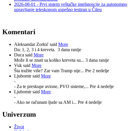
2026-08-01 - Prvi sistem veštačke inteligencije za autonomno
upravljanje teleskopom uspešno testiran u Čileu
Komentari
Aleksandar Zorkić said
More
Da: 1, 2, 3 i 4 kreveta.
3 dana ranije
Duca said
More
Može li se znati sa koliko kreveta su...
3 dana ranije
Vuk said
More
Šta tražite više? Zar vam Tramp nije...
Pre 2 nedelje
Ljubomir said
More
-
- Za te preskupe avione, PVO sisteme,...
Pre 4 nedelje
Ljubomir said
More
-
- Ako ne računam ljude sa AM i...
Pre 4 nedelje
Univerzum
Život