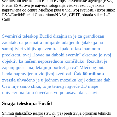
svemirskim teleskopom Euklid Evropske svemirske agencije (ESA).
Prema ESA, ovo je najveća fotografija visoke rezolucije ikada
napravljena od centra Mlečnog puta u vidljivoj svetlosti. (Izvor slike:
ESA/Euclid/Euclid Consortium/NASA, CFHT, obrada slike: J.-C.
Cuill
Svemirski teleskop Euclid dizajniran je za grandiozan
zadatak: da posmatra milijarde udaljenih galaksija na
samoj ivici vidljivog svemira. Ipak, u fascinantnom
preokretu, ovaj „lovac na duboki svemir” okrenuo je svoj
objektiv ka našem neposrednom komšiluku. Rezultat je
zapanjujući – najdetaljniji portret „srca” Mlečnog puta
ikada napravljen u vidljivoj svetlosti. Čak
60 miliona
zvezda
uhvaćeno je u jednom mozaiku koji oduzima dah.
Ovo nije samo slika; to je temelj najveće 3D mape
univerzuma koju čovečanstvo pokušava da sastavi.
Snaga teleskopa Euclid
Snimiti galaktičko jezgro (tzv.
bulge
) predstavlja ogroman tehnički