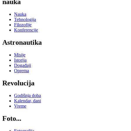
nauka
Nauka
Tehnologija
Filozofije
Konferencije
Astronautika
Misije
Istorija
Događaji
Oprema
Revolucija
Godišnja doba
Kalendar, dani
Vreme
Foto...
Fotografija