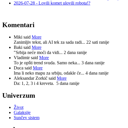
2026-07-28 - Lovili komet ulovili robota!?
Komentari
Miki said
More
Zanimljiv tekst, ali AI tek za sada radi...
22 sati ranije
Baki said
More
"Srbija neće moći da vidi...
2 dana ranije
Vladimir said
More
To je opšti trend svuda. Samo neka...
3 dana ranije
Duca said
More
Ima li neko mapu za srbiju, odakle će...
4 dana ranije
Aleksandar Zorkić said
More
Da: 1, 2, 3 i 4 kreveta.
5 dana ranije
Univerzum
Život
Galaksije
Sunčev sistem