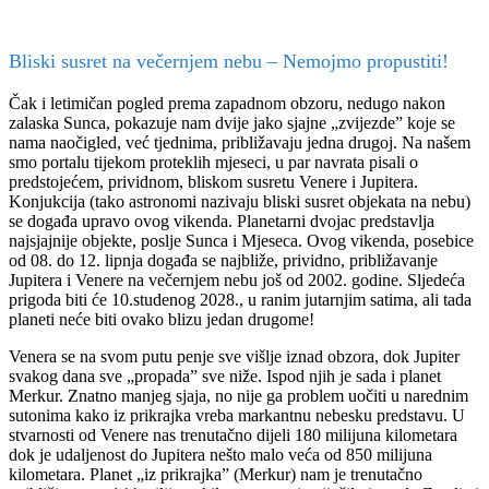
Bliski susret na večernjem nebu – Nemojmo propustiti!
Čak i letimičan pogled prema zapadnom obzoru, nedugo nakon
zalaska Sunca, pokazuje nam dvije jako sjajne „zvijezde” koje se
nama naočigled, već tjednima, približavaju jedna drugoj. Na našem
smo portalu tijekom proteklih mjeseci, u par navrata pisali o
predstojećem, prividnom, bliskom susretu Venere i Jupitera.
Konjukcija (tako astronomi nazivaju bliski susret objekata na nebu)
se događa upravo ovog vikenda. Planetarni dvojac predstavlja
najsjajnije objekte, poslje Sunca i Mjeseca. Ovog vikenda, posebice
od 08. do 12. lipnja događa se najbliže, prividno, približavanje
Jupitera i Venere na večernjem nebu još od 2002. godine. Sljedeća
prigoda biti će 10.studenog 2028., u ranim jutarnjim satima, ali tada
planeti neće biti ovako blizu jedan drugome!
Venera se na svom putu penje sve višlje iznad obzora, dok Jupiter
svakog dana sve „propada” sve niže. Ispod njih je sada i planet
Merkur. Znatno manjeg sjaja, no nije ga problem uočiti u narednim
sutonima kako iz prikrajka vreba markantnu nebesku predstavu. U
stvarnosti od Venere nas trenutačno dijeli 180 milijuna kilometara
dok je udaljenost do Jupitera nešto malo veća od 850 milijuna
kilometara. Planet „iz prikrajka” (Merkur) nam je trenutačno