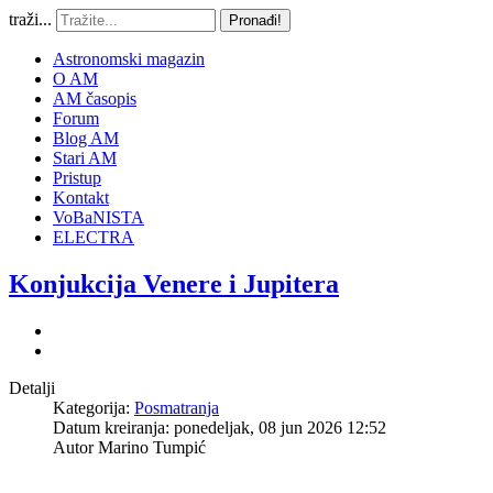
traži...
Pronađi!
Astronomski magazin
O AM
AM časopis
Forum
Blog AM
Stari AM
Pristup
Kontakt
VoBaNISTA
ELECTRA
Konjukcija Venere i Jupitera
Detalji
Kategorija:
Posmatranja
Datum kreiranja: ponedeljak, 08 jun 2026 12:52
Autor
Marino Tumpić