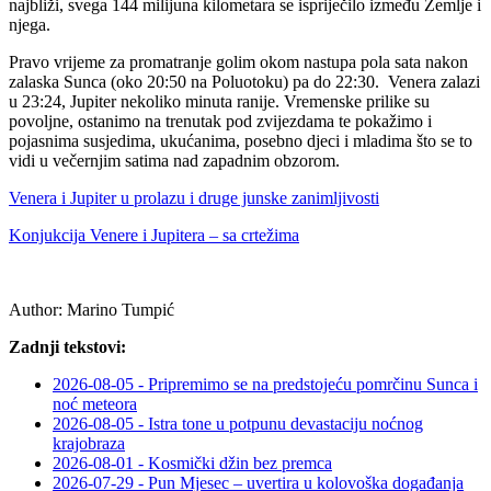
najbliži, svega 144 milijuna kilometara se ispriječilo između Zemlje i
njega.
Pravo vrijeme za promatranje golim okom nastupa pola sata nakon
zalaska Sunca (oko 20:50 na Poluotoku) pa do 22:30. Venera zalazi
u 23:24, Jupiter nekoliko minuta ranije. Vremenske prilike su
povoljne, ostanimo na trenutak pod zvijezdama te pokažimo i
pojasnima susjedima, ukućanima, posebno djeci i mladima što se to
vidi u večernjim satima nad zapadnim obzorom.
Venera i Jupiter u prolazu i druge junske zanimljivosti
Konjukcija Venere i Jupitera – sa crtežima
Author:
Marino Tumpić
Zadnji tekstovi:
2026-08-05 - Pripremimo se na predstojeću pomrčinu Sunca i
noć meteora
2026-08-05 - Istra tone u potpunu devastaciju noćnog
krajobraza
2026-08-01 - Kosmički džin bez premca
2026-07-29 - Pun Mjesec – uvertira u kolovoška događanja