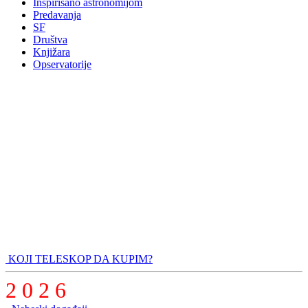
Inspirisano astronomijom
Predavanja
SF
Društva
Knjižara
Opservatorije
KOJI TELESKOP DA KUPIM?
2 0 2 6