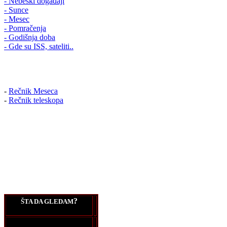
- Nebeski događaji
- Sunce
- Mesec
- Pomračenja
- Godišnja doba
- Gde su ISS, sateliti..
-
Rečnik Meseca
-
Rečnik teleskopa
?
ŠTA DA GLEDAM