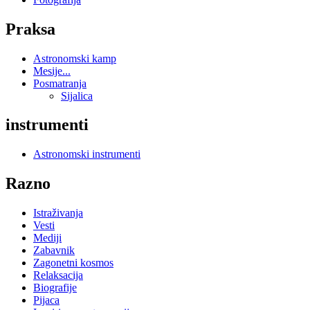
Praksa
Astronomski kamp
Mesije...
Posmatranja
Sijalica
instrumenti
Astronomski instrumenti
Razno
Istraživanja
Vesti
Mediji
Zabavnik
Zagonetni kosmos
Relaksacija
Biografije
Pijaca