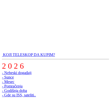
KOJI TELESKOP DA KUPIM?
2 0 2 6
- Nebeski događaji
- Sunce
- Mesec
- Pomračenja
- Godišnja doba
- Gde su ISS, sateliti..