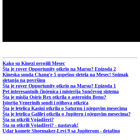
Kako su Kinezi osvojili Mesec
Šta je rover Opportunity otkrio na Marsu? Epizoda 2
Kineska sonda Chang'e 5 uspešno sletela na Mesec! Snimak
sletanja na površinu
Šta je rover Opportunity otkrio na Marsu? Epizoda 1
Pet interesantnih činjenica i misterija Sunčevog sistema
Šta je misija Osiris Rex otkrila o asteroidu Benu?
Istorija Venerinih sondi i njihova otkrića
Šta je letelica Kasini otkrila o Saturnu i njegovim mesecima
Šta je letelica Galilej otkrila o Jupiteru i njegovim mesecima?
Šta su otkrili Vojadžeri?
Šta su otkrili Vojadžeri? - nastavak!
Udar komete Shoemaker-Levi 9 sa Jupiterom - detaljno