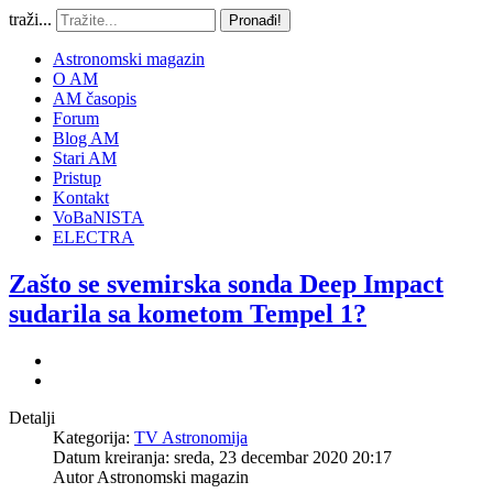
traži...
Pronađi!
Astronomski magazin
O AM
AM časopis
Forum
Blog AM
Stari AM
Pristup
Kontakt
VoBaNISTA
ELECTRA
Zašto se svemirska sonda Deep Impact
sudarila sa kometom Tempel 1?
Detalji
Kategorija:
TV Astronomija
Datum kreiranja: sreda, 23 decembar 2020 20:17
Autor
Astronomski magazin