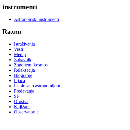
instrumenti
Astronomski instrumenti
Razno
Istraživanja
Vesti
Mediji
Zabavnik
Zagonetni kosmos
Relaksacija
Biografije
Pijaca
Inspirisano astronomijom
Predavanja
SF
Društva
Knjižara
Opservatorije