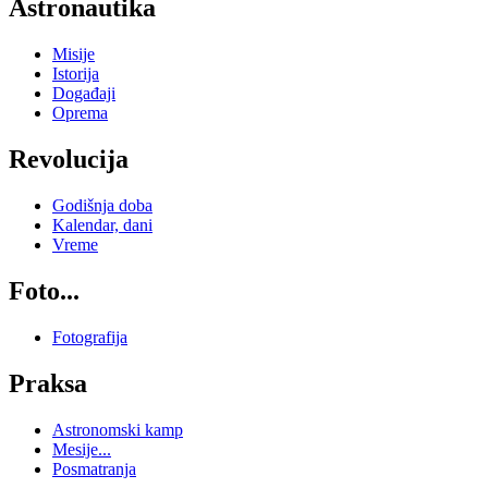
Astronautika
Misije
Istorija
Događaji
Oprema
Revolucija
Godišnja doba
Kalendar, dani
Vreme
Foto...
Fotografija
Praksa
Astronomski kamp
Mesije...
Posmatranja