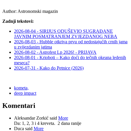
Author:
Astronomski magazin
Zadnji tekstovi:
2026-08-04 - SIRIJUS ODUŠEVIO SUGRAĐANE
JAVNIM POSMATRANJEM ZVJEZDANOG NEBA
2026-08-03 - Hubble otkriva prvu od nedostajućih crnih jama
u zvijezdanim jatima
2026-08-02 - Astrofest Lp 2026! - PRIJAVA
2026-08-01 - Krioboti – Kako doći do tečnih okeana ledenih
meseca?
2026-07-31 - Kako do Petnice (2026)
kometa,
deep impact
Komentari
Aleksandar Zorkić said
More
Da: 1, 2, 3 i 4 kreveta.
2 dana ranije
Duca said
More