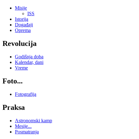
Misije
ISS
Istorija
Događaji
Oprema
Revolucija
Godišnja doba
Kalendar, dani
Vreme
Foto...
Fotografija
Praksa
Astronomski kamp
Mesije...
Posmatranja