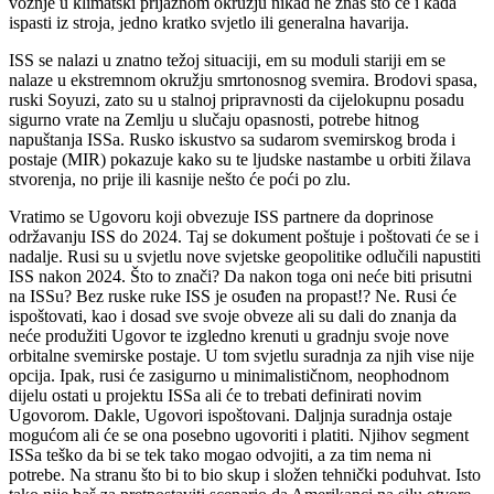
vožnje u klimatski prijaznom okružju nikad ne znaš što će i kada
ispasti iz stroja, jedno kratko svjetlo ili generalna havarija.
ISS se nalazi u znatno težoj situaciji, em su moduli stariji em se
nalaze u ekstremnom okružju smrtonosnog svemira. Brodovi spasa,
ruski Soyuzi, zato su u stalnoj pripravnosti da cijelokupnu posadu
sigurno vrate na Zemlju u slučaju opasnosti, potrebe hitnog
napuštanja ISSa. Rusko iskustvo sa sudarom svemirskog broda i
postaje (MIR) pokazuje kako su te ljudske nastambe u orbiti žilava
stvorenja, no prije ili kasnije nešto će poći po zlu.
Vratimo se Ugovoru koji obvezuje ISS partnere da doprinose
održavanju ISS do 2024. Taj se dokument poštuje i poštovati će se i
nadalje. Rusi su u svjetlu nove svjetske geopolitike odlučili napustiti
ISS nakon 2024. Što to znači? Da nakon toga oni neće biti prisutni
na ISSu? Bez ruske ruke ISS je osuđen na propast!? Ne. Rusi će
ispoštovati, kao i dosad sve svoje obveze ali su dali do znanja da
neće produžiti Ugovor te izgledno krenuti u gradnju svoje nove
orbitalne svemirske postaje. U tom svjetlu suradnja za njih vise nije
opcija. Ipak, rusi će zasigurno u minimalističnom, neophodnom
dijelu ostati u projektu ISSa ali će to trebati definirati novim
Ugovorom. Dakle, Ugovori ispoštovani. Daljnja suradnja ostaje
mogućom ali će se ona posebno ugovoriti i platiti. Njihov segment
ISSa teško da bi se tek tako mogao odvojiti, a za tim nema ni
potrebe. Na stranu što bi to bio skup i složen tehnički poduhvat. Isto