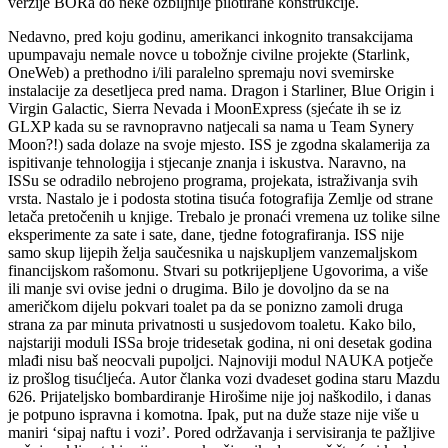
verzije BORa do neke ozbiljnije pilotirane konstrukcije.
Nedavno, pred koju godinu, amerikanci inkognito transakcijama
upumpavaju nemale novce u tobožnje civilne projekte (Starlink,
OneWeb) a prethodno i/ili paralelno spremaju novi svemirske
instalacije za desetljeca pred nama. Dragon i Starliner, Blue Origin i
Virgin Galactic, Sierra Nevada i MoonExpress (sjećate ih se iz
GLXP kada su se ravnopravno natjecali sa nama u Team Synery
Moon?!) sada dolaze na svoje mjesto. ISS je zgodna skalamerija za
ispitivanje tehnologija i stjecanje znanja i iskustva. Naravno, na
ISSu se odradilo nebrojeno programa, projekata, istraživanja svih
vrsta. Nastalo je i podosta stotina tisuća fotografija Zemlje od strane
letača pretočenih u knjige. Trebalo je pronaći vremena uz tolike silne
eksperimente za sate i sate, dane, tjedne fotografiranja. ISS nije
samo skup lijepih želja saučesnika u najskupljem vanzemaljskom
financijskom rašomonu. Stvari su potkrijepljene Ugovorima, a više
ili manje svi ovise jedni o drugima. Bilo je dovoljno da se na
američkom dijelu pokvari toalet pa da se ponizno zamoli druga
strana za par minuta privatnosti u susjedovom toaletu. Kako bilo,
najstariji moduli ISSa broje tridesetak godina, ni oni desetak godina
mlađi nisu baš neocvali pupoljci. Najnoviji modul NAUKA potječe
iz prošlog tisućljeća. Autor članka vozi dvadeset godina staru Mazdu
626. Prijateljsko bombardiranje Hirošime nije joj naškodilo, i danas
je potpuno ispravna i komotna. Ipak, put na duže staze nije više u
maniri ‘sipaj naftu i vozi’. Pored održavanja i servisiranja te pažljive