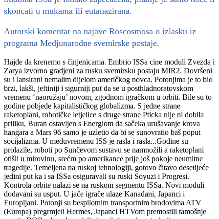
skoncati u mukama ili eutanazirana.
Autorski komentar na najave Roscosmosa o izlasku iz
programa Medjunarodne svemirske postaje.
Hajde da krenemo s činjenicama. Embrio ISSa cine moduli Zvezda i
Zarya izvorno gradjeni za rusku svemirsku postaju MIR2. Dovršeni
su i lansirani nemalim dijelom američkog novca. Potonjima je to bio
brzi, lakši, jeftiniji i sigurniji put da se u posthladnoratovskom
vremenu ‘naoružaju’ novom, zgodnom igračkom u orbiti. Bile su to
godine pobjede kapitalističkog globalizma. S jedne strane
raketoplani, robotičke letjelice s druge strane Pticka nije ni dobila
priliku, Buran ostavljen s Energiom da sačeka urušavanje krova
hangara a Mars 96 samo je uzletio da bi se sunovratio baš poput
socijalizma. U međuvremenu ISS je rasla i rasla...Godine su
prolazile, roboti po Sunčevom sustavu se namnožili a raketoplani
otišli u mirovinu, srećm po amerikance prije još pokoje neumitne
tragedije. Temeljena na ruskoj tehnologiji, gotovo čitavo desetljeće
jedini put ka i sa ISSa osiguravali su ruski Soyuzi i Progresi.
Kontrola orbite nalazi se na ruskom segmentu ISSa. Novi moduli
dodavani su usput. U jače igrače ulaze Kanađani, Japanci i
Europljani. Potonji su bespilotnim transportnim brodovima ATV
(Europa) pregrmjeli Hermes, Japanci HTVom premostili tamošnje