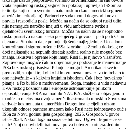
tako nije baš za pretpostaviti scenario da Amerikanci na silu otvore
vrata napuštenog ruskog segmenta i pokušaju upravljati ISSom sa
teritorija koji se i u svemiru smatra ruskim (kao i američki segment –
američkim teritorijem). Partneri će sada morati dogovoriti nova
pravila i raspodjelu posla. Možda na način da se otkupi ruski udio,
nije nemoguće naročito imajući u vidu ambiciozne tvrtke s
djelatnošću svemirskog turizma. Možda na način da se neophodno
rusko prisustvo nakon isteka postojećeg Ugovora – plati po tržišnim
cijenama. Smatram da je potonje riješenje najizglednije. Uostalom
kontrolirano i sigurno rušenje ISSa iz orbite na Zemlju do kojeg će
doći najkasnije za nepunih desetak godina realno nije moguće bez
znanja, iskustva i opreme koju imaju Rusi ili je njihovo vlasništvo.
Zapravo nije moguće čak ni orijentiranje i podizanje te manevriranje
ISSa bez ruskog prisustva! Pitanje je mogu li Amerikanci sve to
premostiti, znaju li to, koliko bi im vremena i novaca za to trebalo te
ono najvažnije – s kakvim krajnjim ishodom. Čak i bez ‘nevažnog’
pitanja, a što bi bilo u međuvremenu. Stoga, imajuci u vidu nedavnu
EVA ruskog kozmonauta i europske astronautkinje prilikom
osposobljavanja ERA na modulu NAUKA, službeno objavljenom
manifestu o letovima dvoje američkih astronauta u ruskim Soyuzima
te dvoje kozmonauta u američkim Dragonima te cijelim nizom
ukupnih odnosa partnera smatram kako Rusi neće jednostavno otić s
ISSa za Novu godinu ljeta gospodnjeg 2025. Gospodo, Ugovor
ističe 2024. Nakon toga na snazi će biti novi Ugovor kojime će se
na tržišnoj osnovi definirati nova prava i obveze partnera. Jednim