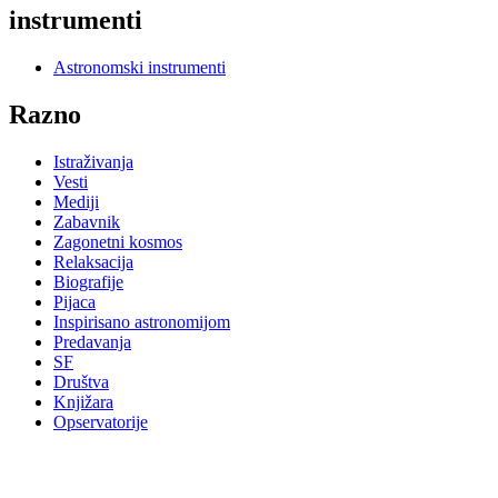
instrumenti
Astronomski instrumenti
Razno
Istraživanja
Vesti
Mediji
Zabavnik
Zagonetni kosmos
Relaksacija
Biografije
Pijaca
Inspirisano astronomijom
Predavanja
SF
Društva
Knjižara
Opservatorije