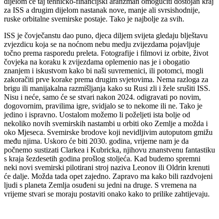
dijelom će taj tehničko-financijski aranžman omogućiti dostojan kraj
za ISS a drugim dijelom nastanak nove, manje ali svrsishodnije,
ruske orbitalne svemirske postaje. Tako je najbolje za svih.
ISS je čovječanstu dao puno, djeca diljem svijeta gledaju blještavu
zvjezdicu koja se na noćnom nebu medju zvijezdama pojavljuje
točno prema rasporedu preleta. Fotografije i filmovi iz orbite, život
čovjeka na koraku k zvijezdama oplemenio nas je i obogatio
znanjem i iskustvom kako bi naši suvremenici, ili potomci, mogli
zakoračiti prve korake prema drugim svjetovima. Nema razloga za
brigu ili manijakalna razmišljanja kako su Rusi zli i žele srušiti ISS.
Nisu i neće, samo će se stvari nakon 2024. odigravati po novim,
dogovornim, pravilima igre, svidjalo se to nekome ili ne. Tako je
jedino i ispravno. Uostalom možemo li poželjeti ista bolje od
nekoliko novih svemirskih nastambi u orbiti oko Zemlje a možda i
oko Mjeseca. Svemirske brodove koji nevidljivim autoputom gmižu
među njima. Uskoro će biti 2030. godina, vrijeme nam je da
počnemo sustizati Clarkea i Kubricka, njihovu znanstvenu fantastiku
s kraja šezdesetih godina prošlog stoljeća. Kad budemo spremni
neki novi svemirski pilotirani stroj naziva Leonov ili Oldrin krenuti
će dalje. Možda tada opet zajedno. Zapravo ma kako bili razdvojeni
ljudi s planeta Zemlja osuđeni su jedni na druge. S vremena na
vrijeme stvari se moraju postaviti onako kako to prilike zahtijevaju.