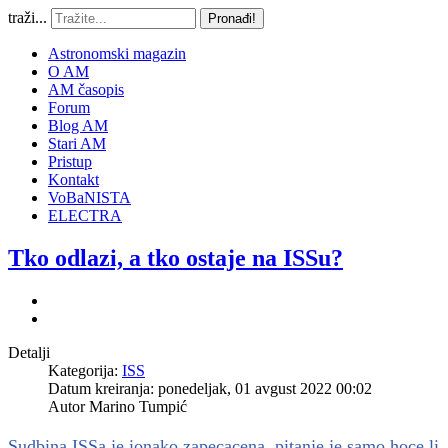
traži...
Pronađi!
Astronomski magazin
O AM
AM časopis
Forum
Blog AM
Stari AM
Pristup
Kontakt
VoBaNISTA
ELECTRA
Tko odlazi, a tko ostaje na ISSu?
Detalji
Kategorija:
ISS
Datum kreiranja: ponedeljak, 01 avgust 2022 00:02
Autor
Marino Tumpić
Sudbina ISSa je ionako zapecacena, pitanje je samo hoce li