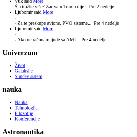
Vuk said
More
Šta tražite više? Zar vam Tramp nije...
Pre 2 nedelje
Ljubomir said
More
-
- Za te preskupe avione, PVO sisteme,...
Pre 4 nedelje
Ljubomir said
More
-
- Ako ne računam ljude sa AM i...
Pre 4 nedelje
Univerzum
Život
Galaksije
Sunčev sistem
nauka
Nauka
Tehnologija
Filozofije
Konferencije
Astronautika