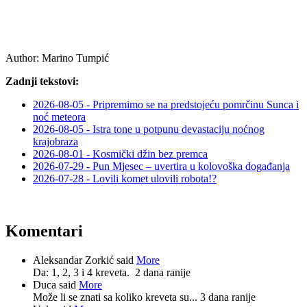
Author:
Marino Tumpić
Zadnji tekstovi:
2026-08-05 - Pripremimo se na predstojeću pomrčinu Sunca i
noć meteora
2026-08-05 - Istra tone u potpunu devastaciju noćnog
krajobraza
2026-08-01 - Kosmički džin bez premca
2026-07-29 - Pun Mjesec – uvertira u kolovoška događanja
2026-07-28 - Lovili komet ulovili robota!?
Komentari
Aleksandar Zorkić said
More
Da: 1, 2, 3 i 4 kreveta.
2 dana ranije
Duca said
More
Može li se znati sa koliko kreveta su...
3 dana ranije