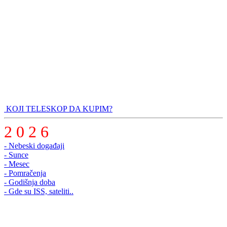
KOJI TELESKOP DA KUPIM?
2 0 2 6
- Nebeski događaji
- Sunce
- Mesec
- Pomračenja
- Godišnja doba
- Gde su ISS, sateliti..