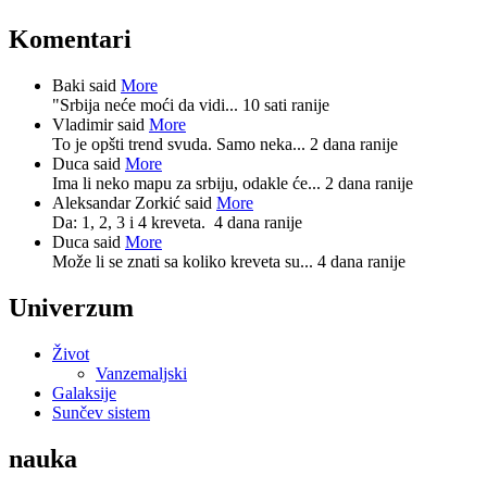
Komentari
Baki said
More
"Srbija neće moći da vidi...
10 sati ranije
Vladimir said
More
To je opšti trend svuda. Samo neka...
2 dana ranije
Duca said
More
Ima li neko mapu za srbiju, odakle će...
2 dana ranije
Aleksandar Zorkić said
More
Da: 1, 2, 3 i 4 kreveta.
4 dana ranije
Duca said
More
Može li se znati sa koliko kreveta su...
4 dana ranije
Univerzum
Život
Vanzemaljski
Galaksije
Sunčev sistem
nauka