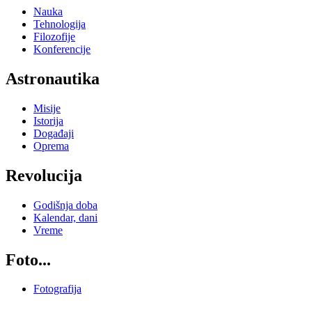
Nauka
Tehnologija
Filozofije
Konferencije
Astronautika
Misije
Istorija
Događaji
Oprema
Revolucija
Godišnja doba
Kalendar, dani
Vreme
Foto...
Fotografija