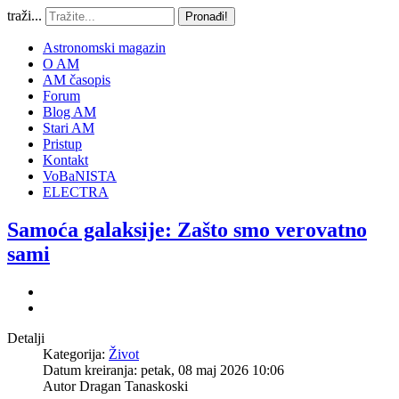
traži...
Pronađi!
Astronomski magazin
O AM
AM časopis
Forum
Blog AM
Stari AM
Pristup
Kontakt
VoBaNISTA
ELECTRA
Samoća galaksije: Zašto smo verovatno
sami
Detalji
Kategorija:
Život
Datum kreiranja: petak, 08 maj 2026 10:06
Autor
Dragan Tanaskoski