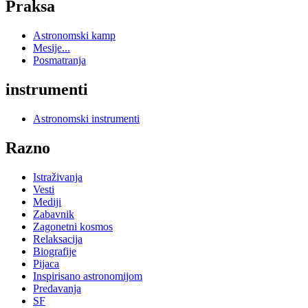
Praksa
Astronomski kamp
Mesije...
Posmatranja
instrumenti
Astronomski instrumenti
Razno
Istraživanja
Vesti
Mediji
Zabavnik
Zagonetni kosmos
Relaksacija
Biografije
Pijaca
Inspirisano astronomijom
Predavanja
SF