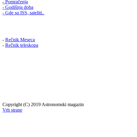
- Pomračenja
- Godišnja doba
- Gde su ISS, sateliti..
-
Rečnik Meseca
-
Rečnik teleskopa
Copyright (C) 2019 Astronomski magazin
Vrh strane