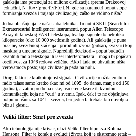
galaksija ima potencijal za milione civilizacija (prema Drakeovoj
jednačini, N=R∗⋅fp⋅ne⋅fl⋅fi⋅fc⋅LN, gde su parametri poput stope
formiranja zvezda i trajanja civilizacija), zašto ne vidimo ništa?
Jedna objašnjenja je naša slaba tehnika. Trenutni SETI (Search for
Extraterrestrial Intelligence) instrumenti, poput Allen Telescope
Array ili kineskog FAST teleskopa, hvataju signale do nekoliko
kiloparseka (oko 10.000 svetlosnih godina). Ali galaksija je puna
prašine, zvezdanog zračenja i prirodnih izvora (pulsari, kvazari) koji
maskiraju umetne signale. Napredniji detektori – poput budućih
kvantnih radio teleskopa ili laser interferometara – mogli bi pojačati
osetljivost za 10^6 redova veličine. Ako i tada ne uhvatimo ništa,
verovatnoća postojanja civilizacija pada na nulu.
Drugi faktor je kratkotrajnost signala. Civilizacije možda emituju
radio talase samo kratko (kao mi od 1895. do danas, manje od 150
godina), a zatim pređu na uske, usmerene lasere ili kvantnu
komunikaciju koja ne "curi" u svemir. Ipak, čak i to ne objašnjava
potpunu tišinu: sa 10^11 zvezda, bar jedna bi trebala biti dovoljno
blizu i glasna.
Veliki filter: Smrt pre zvеzda
Ako tehnologija nije krivac, ulazi Veliki filter hipoteza Robina
Hansona. Filter je korak u evoluciji života koji je ekstremno retak –