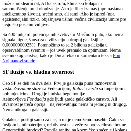
možda nuklearni rat, AI katastrofa, klimatski kolaps ili
samouništenje pre kolonizacije. Ako je filter iza nas (npr. nastanak
inteligentnog života), srećni smo, ali sami. Ako je ispred (npr.
egzistencijalni rizik), objašnjava tišinu: većina civilizacija umire pre
nego što postanu vidljive.
Sa 400 milijardi potencijalnih svetova u Mlečnom putu, ako nema
signala nigde, šansa za civilizaciju u drugoj galaksiji je
0,00000000025%. Pomnožimo to sa 2 biliona galaksija u
opservabilnom svemiru – još uvek premalo za optimizam. Nema
svemirskog carstva, kako je Duca rekao u komentaru teksta
Fon
Nojmanovi sonde
.
SF iluzije vs. hladna stvarnost
Ceo SF se deli na dva dela. Prvi je galaksija puna raznovrsnih
vrsta:
Zvezdane staze
sa Federacijom,
Ratovi zvezda
sa Imperijom i
pobunjenicima. Drugi je ljudska hegemonija:
Asimovljeva
Fondacija
gde ljudi grade galaktičko carstvo. Ali
stvarnost je treća opcija – najverovatnija: nema ni jednog ni drugog.
Nema nikoga u galaksiji.
Galaksija postoji samo za nas, a mi je nemožemo naseliti. Čak i sa
fusijom i antimaterijom, relativnost nas veže za podsvetlosne brzine.
Generacijski brodovi? Previše ranjivi na kozmičko zračenje i kolaps