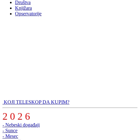
Društva
Knjižara
Opservatorije
KOJI TELESKOP DA KUPIM?
2 0 2 6
- Nebeski događaji
- Sunce
- Mesec