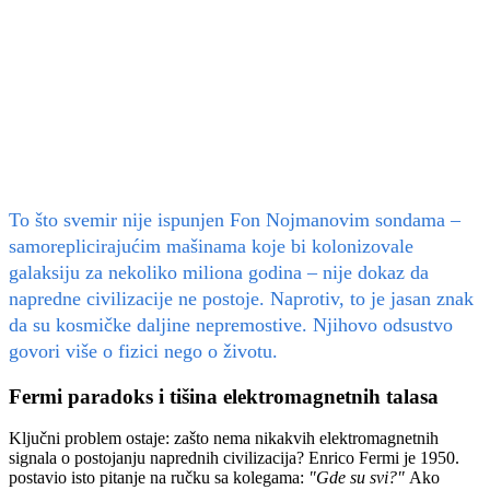
To što svemir nije ispunjen Fon Nojmanovim sondama –
samoreplicirajućim mašinama koje bi kolonizovale
galaksiju za nekoliko miliona godina – nije dokaz da
napredne civilizacije ne postoje. Naprotiv, to je jasan znak
da su kosmičke daljine nepremostive. Njihovo odsustvo
govori više o fizici nego o životu.
Fermi paradoks i tišina elektromagnetnih talasa
Ključni problem ostaje: zašto nema nikakvih elektromagnetnih
signala o postojanju naprednih civilizacija? Enrico Fermi je 1950.
postavio isto pitanje na ručku sa kolegama:
"Gde su svi?"
Ako