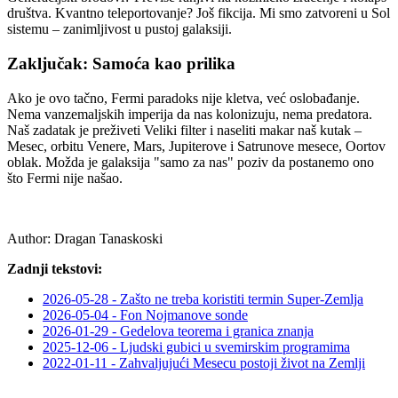
društva. Kvantno teleportovanje? Još fikcija. Mi smo zatvoreni u Sol
sistemu – zanimljivost u pustoj galaksiji.
Zaključak: Samoća kao prilika
Ako je ovo tačno, Fermi paradoks nije kletva, već oslobađanje.
Nema vanzemaljskih imperija da nas kolonizuju, nema predatora.
Naš zadatak je preživeti Veliki filter i naseliti makar naš kutak –
Mesec, orbitu Venere, Mars, Jupiterove i Satrunove mesece, Oortov
oblak. Možda je galaksija "samo za nas" poziv da postanemo ono
što Fermi nije našao.
Author:
Dragan Tanaskoski
Zadnji tekstovi:
2026-05-28 - Zašto ne treba koristiti termin Super-Zemlja
2026-05-04 - Fon Nojmanove sonde
2026-01-29 - Gedelova teorema i granica znanja
2025-12-06 - Ljudski gubici u svemirskim programima
2022-01-11 - Zahvaljujući Mesecu postoji život na Zemlji