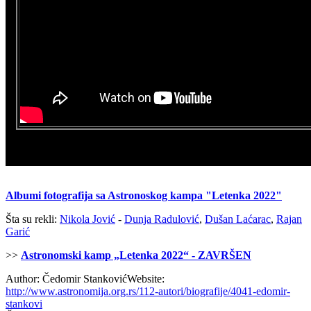
Albumi fotografija sa Astronoskog kampa "Letenka 2022"
Šta su rekli:
Nikola Jović
-
Dunja Radulović
,
Dušan Laćarac
,
Rajan
Garić
>>
Astronomski kamp „Letenka 2022“ - ZAVRŠEN
Author:
Čedomir Stanković
Website:
http://www.astronomija.org.rs/112-autori/biografije/4041-edomir-
stankovi