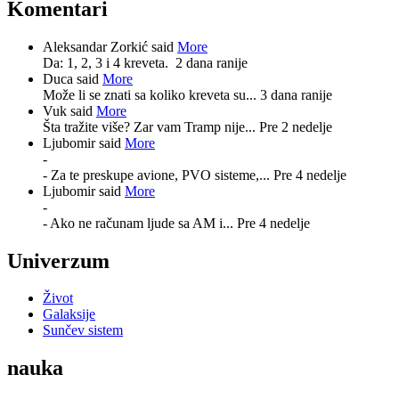
Komentari
Aleksandar Zorkić said
More
Da: 1, 2, 3 i 4 kreveta.
2 dana ranije
Duca said
More
Može li se znati sa koliko kreveta su...
3 dana ranije
Vuk said
More
Šta tražite više? Zar vam Tramp nije...
Pre 2 nedelje
Ljubomir said
More
-
- Za te preskupe avione, PVO sisteme,...
Pre 4 nedelje
Ljubomir said
More
-
- Ako ne računam ljude sa AM i...
Pre 4 nedelje
Univerzum
Život
Galaksije
Sunčev sistem
nauka