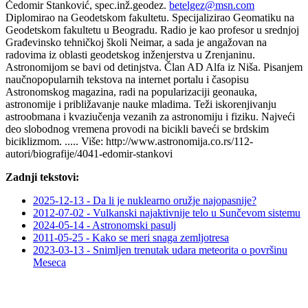
Čedomir Stanković, spec.inž.geodez.
betelgez​
@
​msn.com
Diplomirao na Geodetskom fakultetu. Specijalizirao Geomatiku na
Geodetskom fakultetu u Beogradu. Radio je kao profesor u srednjoj
Građevinsko tehničkoj školi Neimar, a sada je angažovan na
radovima iz oblasti geodetskog inženjerstva u Zrenjaninu.
Astronomijom se bavi od detinjstva. Član AD Alfa iz Niša. Pisanjem
naučnopopularnih tekstova na internet portalu i časopisu
Astronomskog magazina, radi na popularizaciji geonauka,
astronomije i približavanje nauke mladima. Teži iskorenjivanju
astroobmana i kvaziučenja vezanih za astronomiju i fiziku. Najveći
deo slobodnog vremena provodi na bicikli baveći se brdskim
biciklizmom. ..... Više: http://www.astronomija.co.rs/112-
autori/biografije/4041-edomir-stankovi
Zadnji tekstovi:
2025-12-13 - Da li je nuklearno oružje najopasnije?
2012-07-02 - Vulkanski najaktivnije telo u Sunčevom sistemu
2024-05-14 - Astronomski pasulj
2011-05-25 - Kako se meri snaga zemljotresa
2023-03-13 - Snimljen trenutak udara meteorita o površinu
Meseca