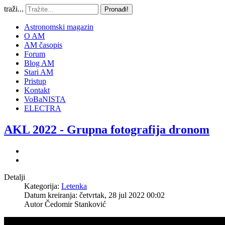
traži...
Pronađi!
Astronomski magazin
O AM
AM časopis
Forum
Blog AM
Stari AM
Pristup
Kontakt
VoBaNISTA
ELECTRA
AKL 2022 - Grupna fotografija dronom
Detalji
Kategorija:
Letenka
Datum kreiranja: četvrtak, 28 jul 2022 00:02
Autor
Čedomir Stanković