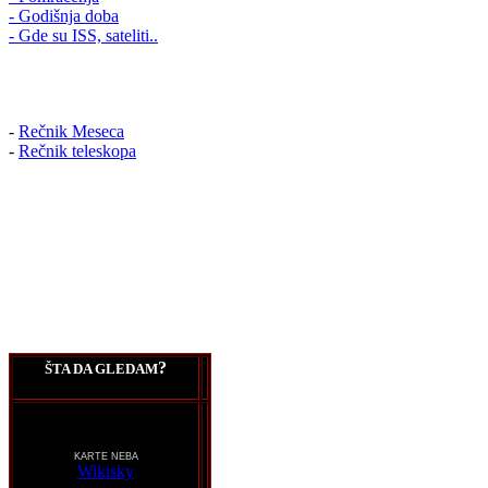
- Godišnja doba
- Gde su ISS, sateliti..
-
Rečnik Meseca
-
Rečnik teleskopa
?
ŠTA DA GLEDAM
KARTE NEBA
Wikisky