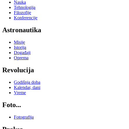
Nauka
Tehnologija
Filozofije
Konferencije
Astronautika
Misije
Istorija
Događaji
Oprema
Revolucija
Godišnja doba
Kalendar, dani
Vreme
Foto...
Fotografija