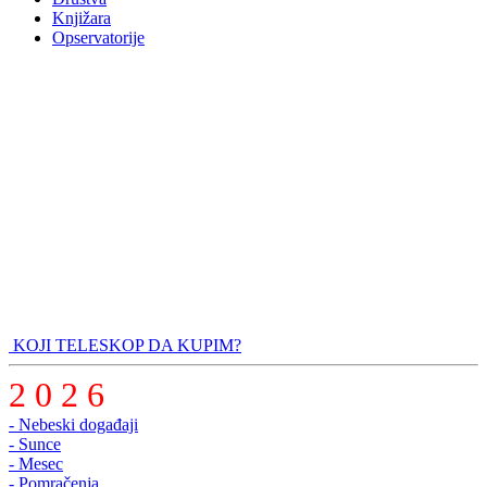
Knjižara
Opservatorije
KOJI TELESKOP DA KUPIM?
2 0 2 6
- Nebeski događaji
- Sunce
- Mesec
- Pomračenja