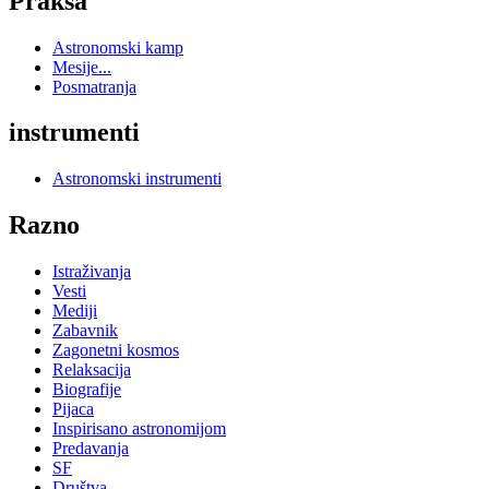
Praksa
Astronomski kamp
Mesije...
Posmatranja
instrumenti
Astronomski instrumenti
Razno
Istraživanja
Vesti
Mediji
Zabavnik
Zagonetni kosmos
Relaksacija
Biografije
Pijaca
Inspirisano astronomijom
Predavanja
SF
Društva