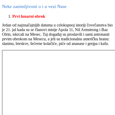
Neke zanimljivosti o i u vezi Nase
Prvi lunarni obrok
Jedan od najznačajnijih datuma u celokupnoj istoriji čovečanstva bio
je 21. jul kada su se članovi misije Apola 11, Nil Armstrong i Baz
Olrin, iskrcali na Mesec. Taj događaj su proslavili i sami astronauti
prvim obrokom na Mesecu, a jeli su tradicionalnu američku hranu:
slaninu, breskve, šećerne kolačiće, piće od ananase i grejpa i kafu.