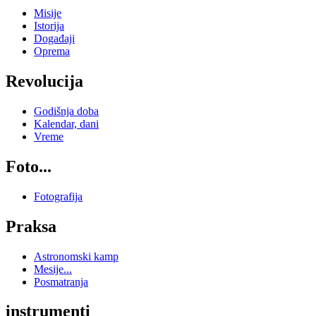
Misije
Istorija
Događaji
Oprema
Revolucija
Godišnja doba
Kalendar, dani
Vreme
Foto...
Fotografija
Praksa
Astronomski kamp
Mesije...
Posmatranja
instrumenti