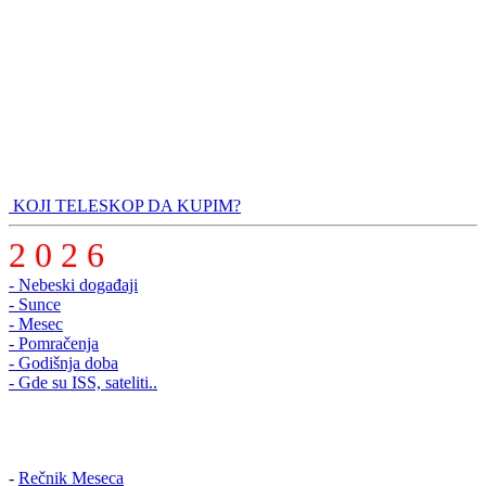
KOJI TELESKOP DA KUPIM?
2 0 2 6
- Nebeski događaji
- Sunce
- Mesec
- Pomračenja
- Godišnja doba
- Gde su ISS, sateliti..
-
Rečnik Meseca