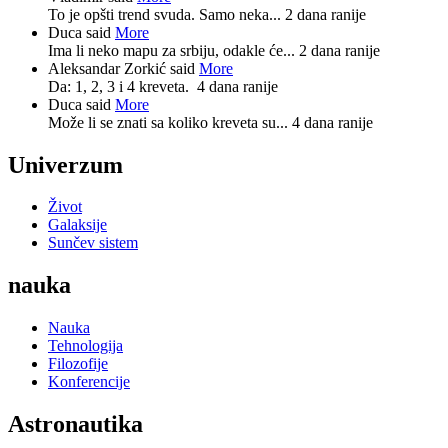
To je opšti trend svuda. Samo neka...
2 dana ranije
Duca said
More
Ima li neko mapu za srbiju, odakle će...
2 dana ranije
Aleksandar Zorkić said
More
Da: 1, 2, 3 i 4 kreveta.
4 dana ranije
Duca said
More
Može li se znati sa koliko kreveta su...
4 dana ranije
Univerzum
Život
Galaksije
Sunčev sistem
nauka
Nauka
Tehnologija
Filozofije
Konferencije
Astronautika