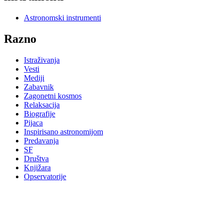
Astronomski instrumenti
Razno
Istraživanja
Vesti
Mediji
Zabavnik
Zagonetni kosmos
Relaksacija
Biografije
Pijaca
Inspirisano astronomijom
Predavanja
SF
Društva
Knjižara
Opservatorije