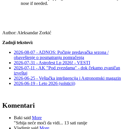
nose if needed.
Author:
Aleksandar Zorkić
Zadnji tekstovi:
2026-08-07 - ADNOS: Počinje predavačka sezona /
obaveštenje o posmatranju pomračenja
2026-07-31 - Astrofest Lp 2026! - VESTI
2026-07-11 - AK "Pod zvezdama" - dok čekamo zvaničan
izveštaj
2026-06-25 - Veštačka inteligencija i Astronomski magazin
2026-06-19 - Leto 2026 (solsticij)
Komentari
Baki said
More
"Srbija neće moći da vidi...
13 sati ranije
Vladimir said
More