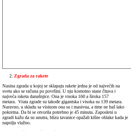
Zgrada za rakete
Nasina zgrada u kojoj se sklapaju rakete jedna je od najvećih na
svetu ako se računa po površini. U nju komotno stane čitava i
najveća raketa današnjice. Ona je visoka 160 a široka 157
metara. Vrata zgrade su takođe gigantska i visoka su 139 metara.
Naravno, u skladu sa visinom ona su i masivna, a time ne baš lako
pokretna. Da bi se otvorila potrebno je 45 minuta. Zaposleni u
zgradi kažu da su unutra, blizu tavanice opažali kišne oblake kada je
napolju vlažno.