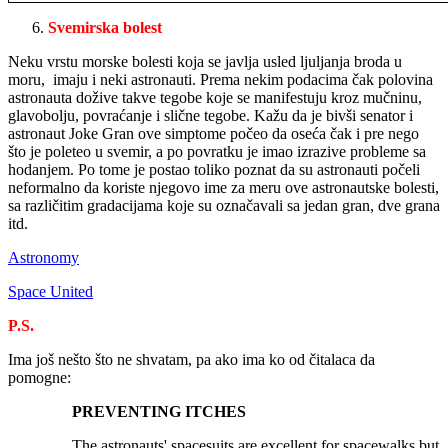
Svemirska bolest
Neku vrstu morske bolesti koja se javlja usled ljuljanja broda u
moru, imaju i neki astronauti. Prema nekim podacima čak polovina
astronauta dožive takve tegobe koje se manifestuju kroz mučninu,
glavobolju, povraćanje i slične tegobe. Kažu da je bivši senator i
astronaut Joke Gran ove simptome počeo da oseća čak i pre nego
što je poleteo u svemir, a po povratku je imao izrazive probleme sa
hodanjem. Po tome je postao toliko poznat da su astronauti počeli
neformalno da koriste njegovo ime za meru ove astronautske bolesti,
sa različitim gradacijama koje su označavali sa jedan gran, dve grana
itd.
Astronomy
Space United
P.S.
Ima još nešto što ne shvatam, pa ako ima ko od čitalaca da
pomogne:
PREVENTING ITCHES
The astronauts' spacesuits are excellent for spacewalks but