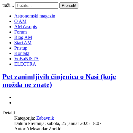
traži...
Pronađi!
Astronomski magazin
O AM
AM časopis
Forum
Blog AM
Stari AM
Pristup
Kontakt
VoBaNISTA
ELECTRA
Pet zanimljivih činjenica o Nasi (koje
možda ne znate)
Detalji
Kategorija:
Zabavnik
Datum kreiranja: subota, 25 januar 2025 18:07
Autor
Aleksandar Zorkić