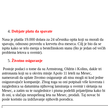
Dobjate platu da spavate
Nasa je platila 19.000 dolara za 24 učesnika opita koji su morali da
spavaju, odnosno provedu u krevetu dva meseca. Cilj je bio da se
ispita kako se telo menja u bestežinskom stanu (što je jedan od većih
problema letova u svemir).
Životno osiguranje
Postoje podaci o tome da su Armstrong, Oldrin i Kolins, dakle tri
astronauta koji su u okviru misije Apolo 11 leteli na Mesec,
nameravali da uplate životno osiguranje ali nisu mogli ni kod jedne
osiguravajuće kompanije. Zbog toga su oni potpisali više koverata i
razglednica sa datumima njihovog lansiranja u svemir i sletanja na
Mesec, a zatim su te razglednice i pisma podelili prijateljima kako bi
ih oni, u slučaju neuspešnog leta na Mesec, prodali. Taj novac bi
posle koristio za izdržavanje njihovih porodica.