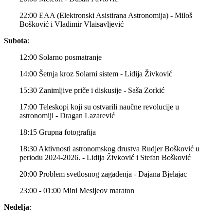
22:00 EAA (Elektronski Asistirana Astronomija) - Miloš
Bošković i Vladimir Vlaisavljević
Subota
:
12:00 Solarno posmatranje
14:00 Šetnja kroz Solarni sistem - Lidija Živković
15:30 Zanimljive priče i diskusije - Saša Zorkić
17:00 Teleskopi koji su ostvarili naučne revolucije u
astronomiji - Dragan Lazarević
18:15 Grupna fotografija
18:30 Aktivnosti astronomskog drustva Rudjer Bošković u
periodu 2024-2026. - Lidija Živković i Stefan Bošković
20:00 Problem svetlosnog zagađenja - Dajana Bjelajac
23:00 - 01:00 Mini Mesijeov maraton
Nedelja
: