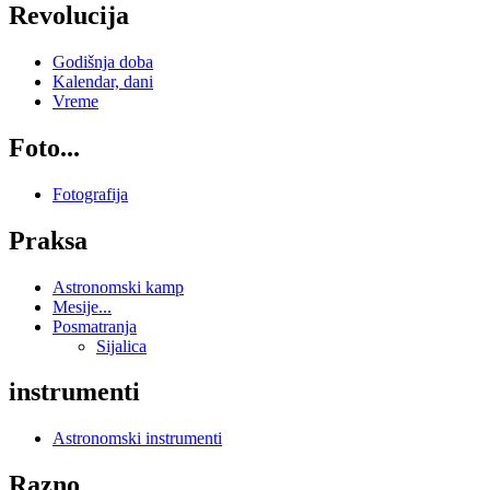
Revolucija
Godišnja doba
Kalendar, dani
Vreme
Foto...
Fotografija
Praksa
Astronomski kamp
Mesije...
Posmatranja
Sijalica
instrumenti
Astronomski instrumenti
Razno