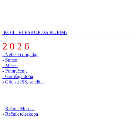
KOJI TELESKOP DA KUPIM?
2 0 2 6
- Nebeski događaji
- Sunce
- Mesec
- Pomračenja
- Godišnja doba
- Gde su ISS, sateliti..
-
Rečnik Meseca
-
Rečnik teleskopa