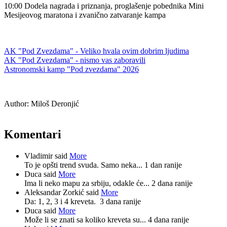
10:00 Dodela nagrada i priznanja, proglašenje pobednika Mini
Mesijeovog maratona i zvanično zatvaranje kampa
AK "Pod Zvezdama" - Veliko hvala ovim dobrim ljudima
AK "Pod Zvezdama" - nismo vas zaboravili
Astronomski kamp "Pod zvezdama" 2026
Author:
Miloš Deronjić
Komentari
Vladimir said
More
To je opšti trend svuda. Samo neka...
1 dan ranije
Duca said
More
Ima li neko mapu za srbiju, odakle će...
2 dana ranije
Aleksandar Zorkić said
More
Da: 1, 2, 3 i 4 kreveta.
3 dana ranije
Duca said
More
Može li se znati sa koliko kreveta su...
4 dana ranije