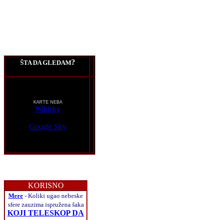
?
ŠTA DA GLEDAM
KARTE NEBA
Wikisky
Google Sky
KORISNO
Mere
- Koliki ugao nebeske
sfere zauzima ispružena šaka
KOJI TELESKOP DA