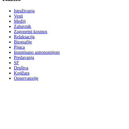
Istraživanja
Vesti
Mediji
Zabavnik
Zagonetni kosmos
Relaksacija
Biografije
Pijaca
Inspirisano astronomijom
Predavanja
SF
Društva
Knjižara
Opservatorije