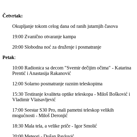
Četvrtak
:
Okupljanje tokom celog dana od ranih jutarnjih časova
19:00 Zvanično otvaranje kampa
20:00 Slobodna noć za druženje i posmatranje
Petak
:
10:00 Radionica sa decom "Svemir dečijim očima" - Katarina
Prentić i Anastasija Rakanović
12:00 Solarno posmatranje raznim teleskopima
15:30 Testiranje kvaliteta optike teleskopa - Miloš Bošković i
Vladimir Vlaisavljević
17:00 Seestar S30 Pro, mali pametni teleskop velikih
mogućnosti - Miloš Deronjić
18:30 Mala tela, a velike priče - Igor Smolić
20:00 Meteori - Dušan Pavlović