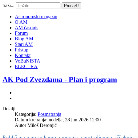
traži...
Pronađi!
Astronomski magazin
O AM
AM časopis
Forum
Blog AM
Stari AM
Pristup
Kontakt
VoBaNISTA
ELECTRA
AK Pod Zvezdama - Plan i program
Detalji
Kategorija:
Posmatranja
Datum kreiranja: nedelja, 28 jun 2026 12:00
Autor
Miloš Deronjić
Približava nam se kamp a mnogi sa nestrpljenjem iščekuju