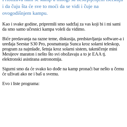
i da čuju šta će sve to moći da se vidi i čuje na
ovogodišnjem kampu.
Kao i svake godine, pripremili smo sadržaj za vas koji bi i mi sami
da smo samo učesnici kampa voleli da vidimo.
Biće predavanja na razne teme, diskusija, predstavljanja software-a i
uređaja Seestar S30 Pro, posmatranja Sunca kroz solarni teleskop,
program za najmlađe, šetnja kroz solarni sistem, takmičenje mini
Mesijeov maraton i nešto što svi obožavaju a to je EAA tj.
elektronski asistirana astronomija.
Sigurni smo da će svako ko dođe na kamp pronaći bar nešto u čemu
će uživati ako ne i baš u svemu.
Evo i liste programa: