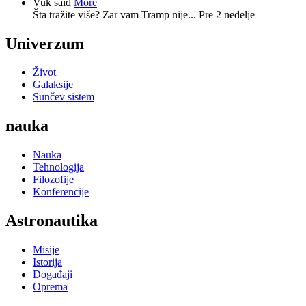
Vuk said
More
Šta tražite više? Zar vam Tramp nije...
Pre 2 nedelje
Univerzum
Život
Galaksije
Sunčev sistem
nauka
Nauka
Tehnologija
Filozofije
Konferencije
Astronautika
Misije
Istorija
Događaji
Oprema