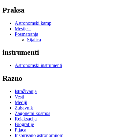
Praksa
Astronomski kamp
Mesije...
Posmatranja
Sijalica
instrumenti
Astronomski instrumenti
Razno
Istraživanja
Vesti
Mediji
Zabavnik
Zagonetni kosmos
Relaksacija
Biografije
Pijaca
Inspirisano astronomijom