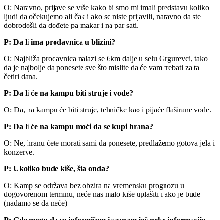
O: Naravno, prijave se vrše kako bi smo mi imali predstavu koliko
ljudi da očekujemo ali čak i ako se niste prijavili, naravno da ste
dobrodošli da dođete pa makar i na par sati.
P: Da li ima prodavnica u blizini?
O: Najbliža prodavnica nalazi se 6km dalje u selu Grgurevci, tako
da je najbolje da ponesete sve što mislite da će vam trebati za ta
četiri dana.
P: Da li će na kampu biti struje i vode?
O: Da, na kampu će biti struje, tehničke kao i pijaće flaširane vode.
P: Da li će na kampu moći da se kupi hrana?
O: Ne, hranu ćete morati sami da ponesete, predlažemo gotova jela i
konzerve.
P: Ukoliko bude kiše, šta onda?
O: Kamp se održava bez obzira na vremensku prognozu u
dogovorenom terminu, neće nas malo kiše uplašiti i ako je bude
(nadamo se da neće)
P: Gde mogu da se informišem i saznam još neke informacije