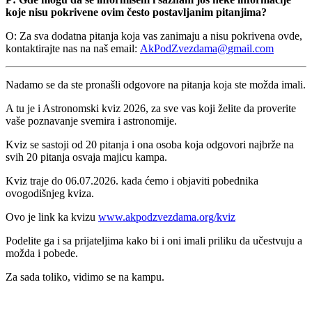
koje nisu pokrivene ovim često postavljanim pitanjima?
O: Za sva dodatna pitanja koja vas zanimaju a nisu pokrivena ovde,
kontaktirajte nas na naš email:
AkPodZvezdama​
@
​gmail.com
Nadamo se da ste pronašli odgovore na pitanja koja ste možda imali.
A tu je i Astronomski kviz 2026, za sve vas koji želite da proverite
vaše poznavanje svemira i astronomije.
Kviz se sastoji od 20 pitanja i ona osoba koja odgovori najbrže na
svih 20 pitanja osvaja majicu kampa.
Kviz traje do 06.07.2026. kada ćemo i objaviti pobednika
ovogodišnjeg kviza.
Ovo je link ka kvizu
www.akpodzvezdama.org/kviz
Podelite ga i sa prijateljima kako bi i oni imali priliku da učestvuju a
možda i pobede.
Za sada toliko, vidimo se na kampu.