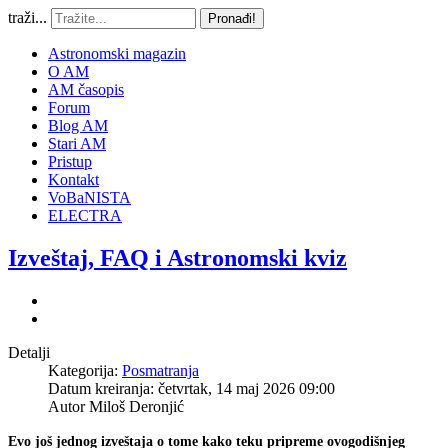
traži...
Pronađi!
Astronomski magazin
O AM
AM časopis
Forum
Blog AM
Stari AM
Pristup
Kontakt
VoBaNISTA
ELECTRA
Izveštaj, FAQ i Astronomski kviz
Detalji
Kategorija:
Posmatranja
Datum kreiranja: četvrtak, 14 maj 2026 09:00
Autor
Miloš Deronjić
Evo još jednog izveštaja o tome kako teku pripreme ovogodišnjeg