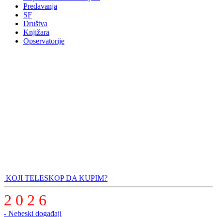
Predavanja
SF
Društva
Knjižara
Opservatorije
KOJI TELESKOP DA KUPIM?
2 0 2 6
- Nebeski događaji