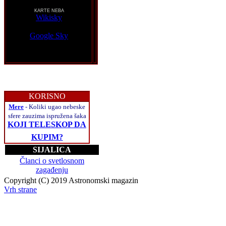
KARTE NEBA
Wikisky
Google Sky
KORISNO
Mere
- Koliki ugao nebeske
sfere zauzima ispružena šaka
KOJI TELESKOP DA
KUPIM?
SIJALICA
Članci o svetlosnom
zagađenju
Copyright (C) 2019 Astronomski magazin
Vrh strane