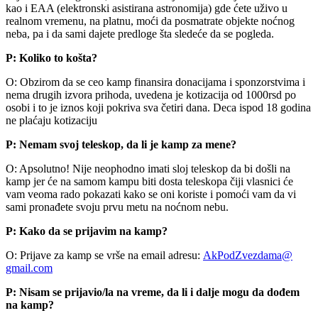
kao i EAA (elektronski asistirana astronomija) gde ćete uživo u
realnom vremenu, na platnu, moći da posmatrate objekte noćnog
neba, pa i da sami dajete predloge šta sledeće da se pogleda.
P: Koliko to košta?
O: Obzirom da se ceo kamp finansira donacijama i sponzorstvima i
nema drugih izvora prihoda, uvedena je kotizacija od 1000rsd po
osobi i to je iznos koji pokriva sva četiri dana. Deca ispod 18 godina
ne plaćaju kotizaciju
P: Nemam svoj teleskop, da li je kamp za mene?
O: Apsolutno! Nije neophodno imati sloj teleskop da bi došli na
kamp jer će na samom kampu biti dosta teleskopa čiji vlasnici će
vam veoma rado pokazati kako se oni koriste i pomoći vam da vi
sami pronađete svoju prvu metu na noćnom nebu.
P: Kako da se prijavim na kamp?
O: Prijave za kamp se vrše na email adresu:
AkPodZvezdama​
@
gmail.com
P: Nisam se prijavio/la na vreme, da li i dalje mogu da dođem
na kamp?