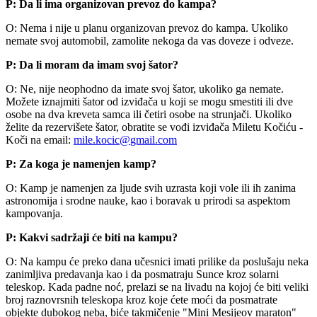
P: Da li ima organizovan prevoz do kampa?
O: Nema i nije u planu organizovan prevoz do kampa. Ukoliko
nemate svoj automobil, zamolite nekoga da vas doveze i odveze.
P: Da li moram da imam svoj šator?
O: Ne, nije neophodno da imate svoj šator, ukoliko ga nemate.
Možete iznajmiti šator od izviđača u koji se mogu smestiti ili dve
osobe na dva kreveta samca ili četiri osobe na strunjači. Ukoliko
želite da rezervišete šator, obratite se vođi izviđača Miletu Kočiću -
Koči na email:
mile.kocic​
@
​gmail.com
P: Za koga je namenjen kamp?
O: Kamp je namenjen za ljude svih uzrasta koji vole ili ih zanima
astronomija i srodne nauke, kao i boravak u prirodi sa aspektom
kampovanja.
P: Kakvi sadržaji će biti na kampu?
O: Na kampu će preko dana učesnici imati prilike da poslušaju neka
zanimljiva predavanja kao i da posmatraju Sunce kroz solarni
teleskop. Kada padne noć, prelazi se na livadu na kojoj će biti veliki
broj raznovrsnih teleskopa kroz koje ćete moći da posmatrate
objekte dubokog neba, biće takmičenje "Mini Mesijeov maraton"