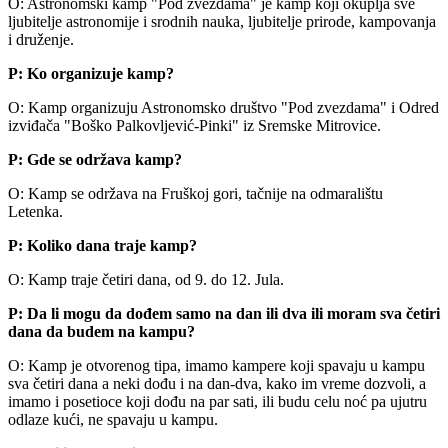
O: Astronomski kamp "Pod zvezdama" je kamp koji okuplja sve
ljubitelje astronomije i srodnih nauka, ljubitelje prirode, kampovanja
i druženje.
P: Ko organizuje kamp?
O: Kamp organizuju Astronomsko društvo "Pod zvezdama" i Odred
izviđača "Boško Palkovljević-Pinki" iz Sremske Mitrovice.
P: Gde se održava kamp?
O: Kamp se održava na Fruškoj gori, tačnije na odmaralištu
Letenka.
P: Koliko dana traje kamp?
O: Kamp traje četiri dana, od 9. do 12. Jula.
P: Da li mogu da dođem samo na dan ili dva ili moram sva četiri
dana da budem na kampu?
O: Kamp je otvorenog tipa, imamo kampere koji spavaju u kampu
sva četiri dana a neki dođu i na dan-dva, kako im vreme dozvoli, a
imamo i posetioce koji dođu na par sati, ili budu celu noć pa ujutru
odlaze kući, ne spavaju u kampu.