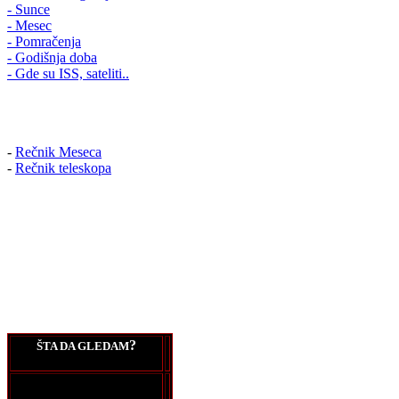
- Sunce
- Mesec
- Pomračenja
- Godišnja doba
- Gde su ISS, sateliti..
-
Rečnik Meseca
-
Rečnik teleskopa
?
ŠTA DA GLEDAM