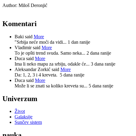
Author:
Miloš Deronjić
Komentari
Baki said
More
"Srbija neće moći da vidi...
1 dan ranije
Vladimir said
More
To je opšti trend svuda. Samo neka...
2 dana ranije
Duca said
More
Ima li neko mapu za srbiju, odakle će...
3 dana ranije
Aleksandar Zorkić said
More
Da: 1, 2, 3 i 4 kreveta.
5 dana ranije
Duca said
More
Može li se znati sa koliko kreveta su...
5 dana ranije
Univerzum
Život
Galaksije
Sunčev sistem
nauka