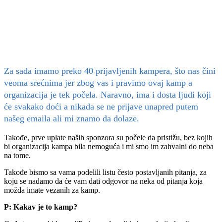
Za sada imamo preko 40 prijavljenih kampera, što nas čini
veoma srećnima jer zbog vas i pravimo ovaj kamp a
organizacija je tek počela. Naravno, ima i dosta ljudi koji
će svakako doći a nikada se ne prijave unapred putem
našeg emaila ali mi znamo da dolaze.
Takođe, prve uplate naših sponzora su počele da pristižu, bez kojih
bi organizacija kampa bila nemoguća i mi smo im zahvalni do neba
na tome.
Takođe bismo sa vama podelili listu često postavljanih pitanja, za
koju se nadamo da će vam dati odgovor na neka od pitanja koja
možda imate vezanih za kamp.
P: Kakav je to kamp?