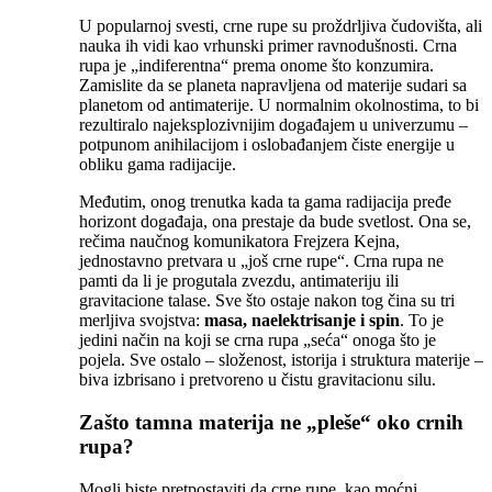
U popularnoj svesti, crne rupe su proždrljiva čudovišta, ali
nauka ih vidi kao vrhunski primer ravnodušnosti. Crna
rupa je „indiferentna“ prema onome što konzumira.
Zamislite da se planeta napravljena od materije sudari sa
planetom od antimaterije. U normalnim okolnostima, to bi
rezultiralo najeksplozivnijim događajem u univerzumu –
potpunom anihilacijom i oslobađanjem čiste energije u
obliku gama radijacije.
Međutim, onog trenutka kada ta gama radijacija pređe
horizont događaja, ona prestaje da bude svetlost. Ona se,
rečima naučnog komunikatora Frejzera Kejna,
jednostavno pretvara u „još crne rupe“. Crna rupa ne
pamti da li je progutala zvezdu, antimateriju ili
gravitacione talase. Sve što ostaje nakon tog čina su tri
merljiva svojstva:
masa, naelektrisanje i spin
. To je
jedini način na koji se crna rupa „seća“ onoga što je
pojela. Sve ostalo – složenost, istorija i struktura materije –
biva izbrisano i pretvoreno u čistu gravitacionu silu.
Zašto tamna materija ne „pleše“ oko crnih
rupa?
Mogli biste pretpostaviti da crne rupe, kao moćni