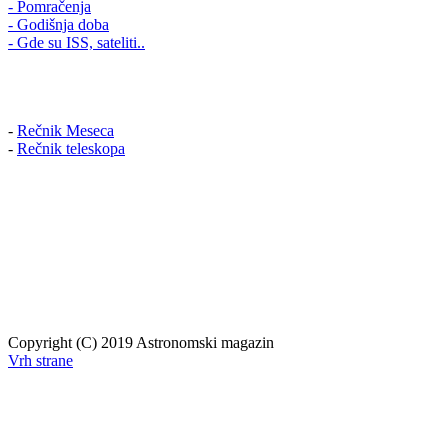
- Pomračenja
- Godišnja doba
- Gde su ISS, sateliti..
-
Rečnik Meseca
-
Rečnik teleskopa
Copyright (C) 2019 Astronomski magazin
Vrh strane