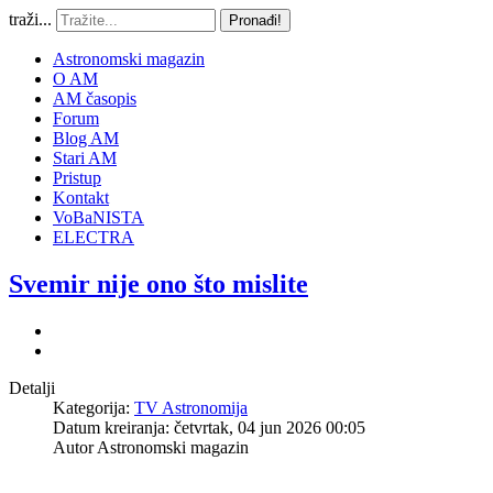
traži...
Pronađi!
Astronomski magazin
O AM
AM časopis
Forum
Blog AM
Stari AM
Pristup
Kontakt
VoBaNISTA
ELECTRA
Svemir nije ono što mislite
Detalji
Kategorija:
TV Astronomija
Datum kreiranja: četvrtak, 04 jun 2026 00:05
Autor
Astronomski magazin