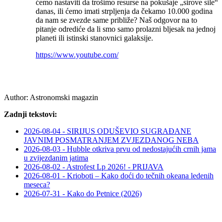
ćemo nastaviti da trošimo resurse na pokušaje „sirove sile“
danas, ili ćemo imati strpljenja da čekamo 10.000 godina
da nam se zvezde same približe? Naš odgovor na to
pitanje odrediće da li smo samo prolazni bljesak na jednoj
planeti ili istinski stanovnici galaksije.
https://www.youtube.com/
Author:
Astronomski magazin
Zadnji tekstovi:
2026-08-04 - SIRIJUS ODUŠEVIO SUGRAĐANE
JAVNIM POSMATRANJEM ZVJEZDANOG NEBA
2026-08-03 - Hubble otkriva prvu od nedostajućih crnih jama
u zvijezdanim jatima
2026-08-02 - Astrofest Lp 2026! - PRIJAVA
2026-08-01 - Krioboti – Kako doći do tečnih okeana ledenih
meseca?
2026-07-31 - Kako do Petnice (2026)