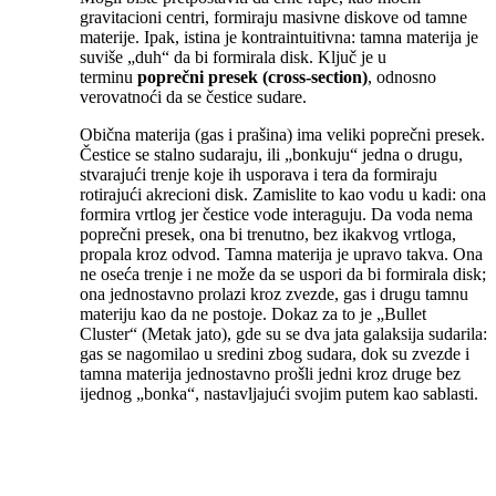
gravitacioni centri, formiraju masivne diskove od tamne
materije. Ipak, istina je kontraintuitivna: tamna materija je
suviše „duh“ da bi formirala disk. Ključ je u
terminu
poprečni presek (cross-section)
, odnosno
verovatnoći da se čestice sudare.
Obična materija (gas i prašina) ima veliki poprečni presek.
Čestice se stalno sudaraju, ili „bonkuju“ jedna o drugu,
stvarajući trenje koje ih usporava i tera da formiraju
rotirajući akrecioni disk. Zamislite to kao vodu u kadi: ona
formira vrtlog jer čestice vode interaguju. Da voda nema
poprečni presek, ona bi trenutno, bez ikakvog vrtloga,
propala kroz odvod. Tamna materija je upravo takva. Ona
ne oseća trenje i ne može da se uspori da bi formirala disk;
ona jednostavno prolazi kroz zvezde, gas i drugu tamnu
materiju kao da ne postoje. Dokaz za to je „Bullet
Cluster“ (Metak jato), gde su se dva jata galaksija sudarila:
gas se nagomilao u sredini zbog sudara, dok su zvezde i
tamna materija jednostavno prošli jedni kroz druge bez
ijednog „bonka“, nastavljajući svojim putem kao sablasti.