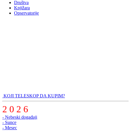
Društva
Knjižara
Opservatorije
KOJI TELESKOP DA KUPIM?
2 0 2 6
- Nebeski događaji
- Sunce
- Mesec