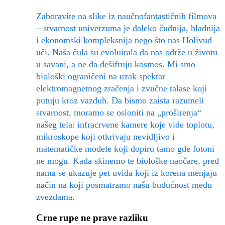
Zaboravite na slike iz naučnofantastičnih filmova
– stvarnost univerzuma je daleko čudnija, hladnija
i ekonomski kompleksnija nego što nas Holivud
uči. Naša čula su evoluirala da nas održe u životu
u savani, a ne da dešifruju kosmos. Mi smo
biološki ograničeni na uzak spektar
elektromagnetnog zračenja i zvučne talase koji
putuju kroz vazduh. Da bismo zaista razumeli
stvarnost, moramo se osloniti na „proširenja“
našeg tela: infracrvene kamere koje vide toplotu,
mikroskope koji otkrivaju nevidljivo i
matematičke modele koji dopiru tamo gde fotoni
ne mogu. Kada skinemo te biološke naočare, pred
nama se ukazuje pet uvida koji iz korena menjaju
način na koji posmatramo našu budućnost među
zvezdama.
Crne rupe ne prave razliku