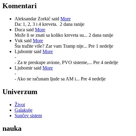
Komentari
Aleksandar Zorkić said
More
Da: 1, 2, 3 i 4 kreveta.
2 dana ranije
Duca said
More
Može li se znati sa koliko kreveta su...
2 dana ranije
Vuk said
More
Šta tražite više? Zar vam Tramp nije...
Pre 1 nedelje
Ljubomir said
More
-
- Za te preskupe avione, PVO sisteme,...
Pre 4 nedelje
Ljubomir said
More
-
- Ako ne računam ljude sa AM i...
Pre 4 nedelje
Univerzum
Život
Galaksije
Sunčev sistem
nauka