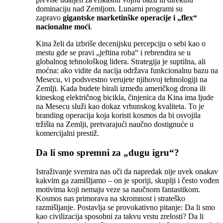
dominaciju nad Zemljom. Lunarni programi su
zapravo
gigantske marketinške operacije i „flex“
nacionalne moći
.
Kina želi da izbriše decenijsku percepciju o sebi kao o
mestu gde se pravi „jeftina roba“ i rebrendira se u
globalnog tehnološkog lidera. Strategija je suptilna, ali
moćna: ako vidite da nacija održava funkcionalnu bazu na
Mesecu, vi podsvestno verujete njihovoj tehnologiji na
Zemlji. Kada budete birali između američkog drona ili
kineskog električnog bicikla, činjenica da Kina ima ljude
na Mesecu služi kao dokaz vrhunskog kvaliteta. To je
branding operacija koja koristi kosmos da bi osvojila
tržišta na Zemlji, pretvarajući naučno dostignuće u
komercijalni prestiž.
Da li smo spremni za „dugu igru“?
Istraživanje svemira nas uči da napredak nije uvek onakav
kakvim ga zamišljamo – on je sporiji, skuplji i često vođen
motivima koji nemaju veze sa naučnom fantastikom.
Kosmos nas primorava na skromnost i strateško
razmišljanje. Postavlja se provokativno pitanje: Da li smo
kao civilizacija sposobni za takvu vrstu zrelosti? Da li