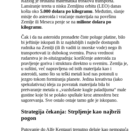
Razlog je brutalna matematika troškova transporta.
Lansiranje tereta u nisku Zemljinu orbitu (LEO) danas
košta oko
5.000 dolara po kilogramu
. Međutim, slanje
misije do asteroida i vraćanje materijala na površinu
Zemlje ili Meseca penje se na
milione dolara po
kilogramu
.
Čak i da na asteroidu pronađete čiste poluge platine, bilo
bi jeftinije iskopati ih iz najdubljih i najteže dostupnih
rudnika na Zemlji (ili ih vaditi iz morske vode) nego ih
transportovati iz dubokog svemira. Prava vrednost
rudarstva je
in-situ
izgradnja: korišćenje asteroida za
pravljenje goriva i struktura direktno u svemiru. Zemlja je,
u suštini, već napravljena od istih materijala kao i
asteroidi, samo što su teški metali kod nas potonuli u
jezgro tokom formiranja planete. Jedina kreativna (iako
spekulativna) ideja za povratak materijala bila bi
pretvaranje metala u „vazdušaste kugle paladijuma“ male
gustine koje bi se polako spuštale kroz atmosferu bez
sagorevanja. Sve ostalo ostaje tamo gde je iskopano.
Strategija čekanja: Strpljenje kao najbrži
pogon
Putovanje do Alfe Kentauri trenutno deluje kao nemoguća