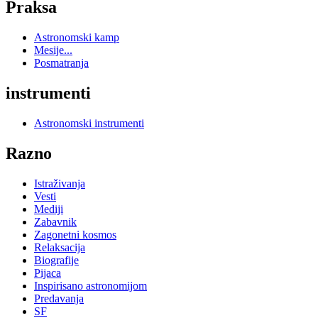
Praksa
Astronomski kamp
Mesije...
Posmatranja
instrumenti
Astronomski instrumenti
Razno
Istraživanja
Vesti
Mediji
Zabavnik
Zagonetni kosmos
Relaksacija
Biografije
Pijaca
Inspirisano astronomijom
Predavanja
SF