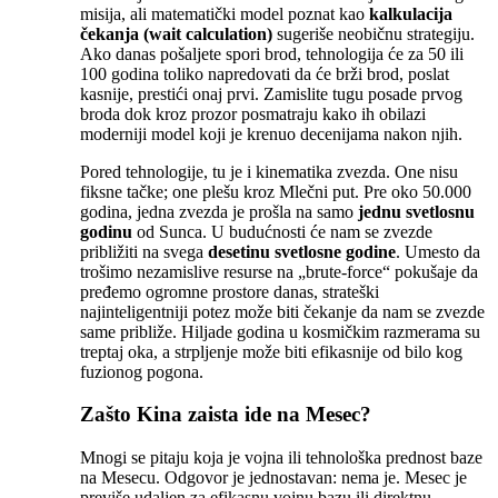
misija, ali matematički model poznat kao
kalkulacija
čekanja (wait calculation)
sugeriše neobičnu strategiju.
Ako danas pošaljete spori brod, tehnologija će za 50 ili
100 godina toliko napredovati da će brži brod, poslat
kasnije, prestići onaj prvi. Zamislite tugu posade prvog
broda dok kroz prozor posmatraju kako ih obilazi
moderniji model koji je krenuo decenijama nakon njih.
Pored tehnologije, tu je i kinematika zvezda. One nisu
fiksne tačke; one plešu kroz Mlečni put. Pre oko 50.000
godina, jedna zvezda je prošla na samo
jednu svetlosnu
godinu
od Sunca. U budućnosti će nam se zvezde
približiti na svega
desetinu svetlosne godine
. Umesto da
trošimo nezamislive resurse na „brute-force“ pokušaje da
pređemo ogromne prostore danas, strateški
najinteligentniji potez može biti čekanje da nam se zvezde
same približe. Hiljade godina u kosmičkim razmerama su
treptaj oka, a strpljenje može biti efikasnije od bilo kog
fuzionog pogona.
Zašto Kina zaista ide na Mesec?
Mnogi se pitaju koja je vojna ili tehnološka prednost baze
na Mesecu. Odgovor je jednostavan: nema je. Mesec je
previše udaljen za efikasnu vojnu bazu ili direktnu