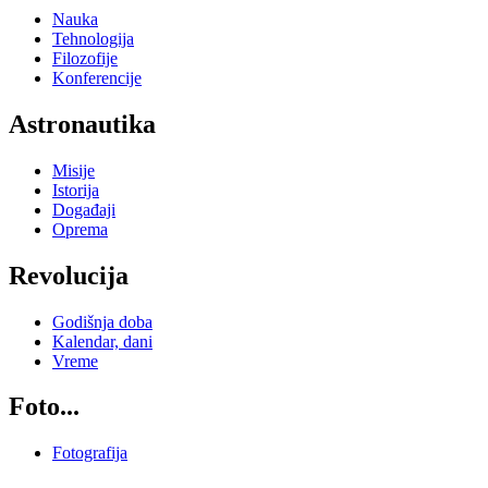
Nauka
Tehnologija
Filozofije
Konferencije
Astronautika
Misije
Istorija
Događaji
Oprema
Revolucija
Godišnja doba
Kalendar, dani
Vreme
Foto...
Fotografija