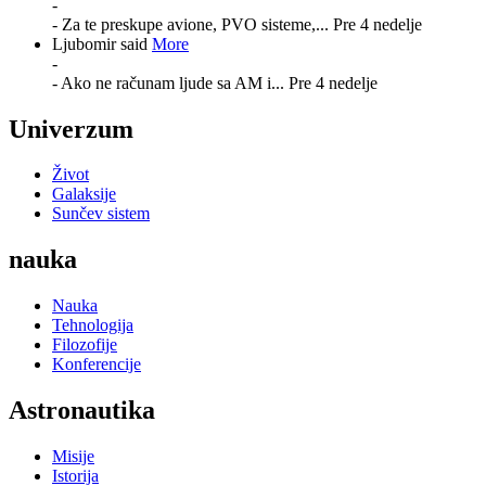
-
- Za te preskupe avione, PVO sisteme,...
Pre 4 nedelje
Ljubomir said
More
-
- Ako ne računam ljude sa AM i...
Pre 4 nedelje
Univerzum
Život
Galaksije
Sunčev sistem
nauka
Nauka
Tehnologija
Filozofije
Konferencije
Astronautika
Misije
Istorija