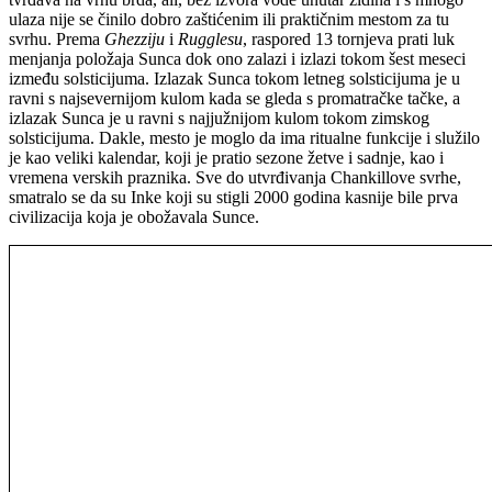
ulaza nije se činilo dobro zaštićenim ili praktičnim mestom za tu
svrhu. Prema
Ghezziju
i
Rugglesu
, raspored 13 tornjeva prati luk
menjanja položaja Sunca dok ono zalazi i izlazi tokom šest meseci
između solsticijuma. Izlazak Sunca tokom letneg solsticijuma je u
ravni s najsevernijom kulom kada se gleda s promatračke tačke, a
izlazak Sunca je u ravni s najjužnijom kulom tokom zimskog
solsticijuma. Dakle, mesto je moglo da ima ritualne funkcije i služilo
je kao veliki kalendar, koji je pratio sezone žetve i sadnje, kao i
vremena verskih praznika. Sve do utvrđivanja Chankillove svrhe,
smatralo se da su Inke koji su stigli 2000 godina kasnije bile prva
civilizacija koja je obožavala Sunce.