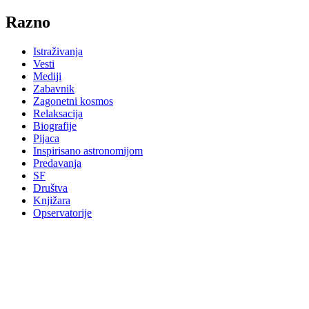
Razno
Istraživanja
Vesti
Mediji
Zabavnik
Zagonetni kosmos
Relaksacija
Biografije
Pijaca
Inspirisano astronomijom
Predavanja
SF
Društva
Knjižara
Opservatorije