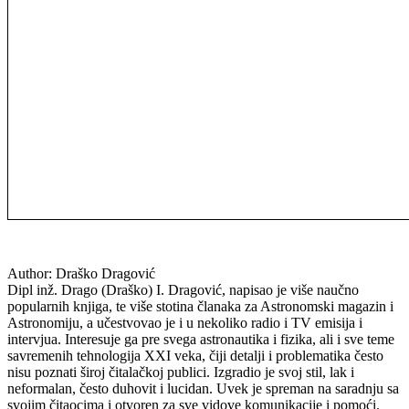
Author:
Draško Dragović
Dipl inž. Drago (Draško) I. Dragović, napisao je više naučno
popularnih knjiga, te više stotina članaka za Astronomski magazin i
Astronomiju, a učestvovao je i u nekoliko radio i TV emisija i
intervjua. Interesuje ga pre svega astronautika i fizika, ali i sve teme
savremenih tehnologija XXI veka, čiji detalji i problematika često
nisu poznati široj čitalačkoj publici. Izgradio je svoj stil, lak i
neformalan, često duhovit i lucidan. Uvek je spreman na saradnju sa
svojim čitaocima i otvoren za sve vidove komunikacije i pomoći.