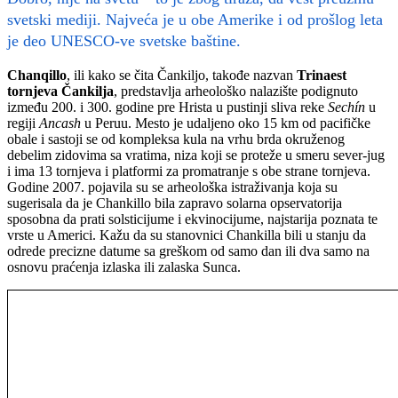
svetski mediji. Najveća je u obe Amerike i od prošlog leta
je deo UNESCO-ve svetske baštine.
Chanqillo
, ili kako se čita Čankiljo, takođe nazvan
Trinaest
tornjeva Čankilja
, predstavlja arheološko nalazište podignuto
između 200. i 300. godine pre Hrista u pustinji sliva reke
Sechín
u
regiji
Ancash
u Peruu. Mesto je udaljeno oko 15 km od pacifičke
obale i sastoji se od kompleksa kula na vrhu brda okruženog
debelim zidovima sa vratima, niza koji se proteže u smeru sever-jug
i ima 13 tornjeva i platformi za promatranje s obe strane tornjeva.
Godine 2007. pojavila su se arheološka istraživanja koja su
sugerisala da je Chankillo bila zapravo solarna opservatorija
sposobna da prati solsticijume i ekvinocijume, najstarija poznata te
vrste u Americi. Kažu da su stanovnici Chankilla bili u stanju da
odrede precizne datume sa greškom od samo dan ili dva samo na
osnovu praćenja izlaska ili zalaska Sunca.