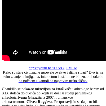
https://youtu.be/HZS83ijUMTM
Kako su stare civilizacije uspevale ovakve i slične stvari? Evo ja, sa
svim znanjem, knjigama, internetom i ostalim ne bih znao ni odakle
da počnem a kamoli da napravim nešto slično.
Chankillo se pokazao misterijom za istraživače i arheologe barem od
XIX stoleća do otkrića do kojih su došli u studiji peruanskog
arheologa
Ivana Ghezzija
iz 2007. i britanskog
arheoastronoma
Clivea Rugglesa
. Pretpostavljalo se da je to bila
tvrđava na vrhu brda, ali, bez izvora vode unutar zidina i s mnogo