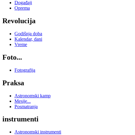
Događaji
Oprema
Revolucija
Godišnja doba
Kalendar, dani
Vreme
Foto...
Fotografija
Praksa
Astronomski kamp
Mesije...
Posmatranja
instrumenti
Astronomski instrumenti