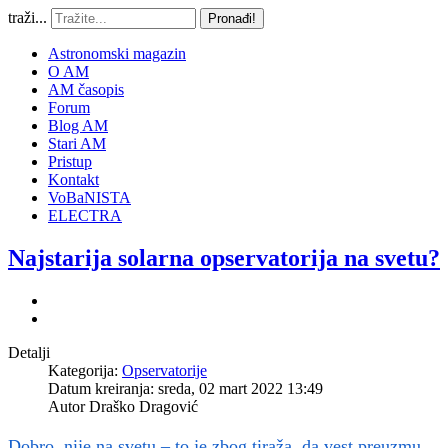
traži...
Pronađi!
Astronomski magazin
O AM
AM časopis
Forum
Blog AM
Stari AM
Pristup
Kontakt
VoBaNISTA
ELECTRA
Najstarija solarna opservatorija na svetu?
Detalji
Kategorija:
Opservatorije
Datum kreiranja: sreda, 02 mart 2022 13:49
Autor
Draško Dragović
Dobro, nije na svetu – to je zbog tiraža, da vest preuzmu