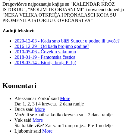
Dragovićeve najpoznatije knjige su "KALENDAR KROZ
ISTORIJU", "MOLIM TE OBJASNI MI" i nova enciklopedija
"NEKA VELIKA OTKRIĆA I PRONALASCI KOJA SU
PROMENILA ISTORIJU ČOVEČANSTVA"
Zadnji tekstovi:
2020-12-03 - Kada smo bliži Suncu: u podne ili uveče?
2016-12-29 - Od kada brojimo godine?
2010-05-06 - Čovek u vakuumu
2018-01-19 - Fantomska čestica
2018-03-14 - Istorija broja Pi (π)
Komentari
Aleksandar Zorkić said
More
Da: 1, 2, 3 i 4 kreveta.
2 dana ranije
Duca said
More
Može li se znati sa koliko kreveta su...
2 dana ranije
Vuk said
More
Šta tražite više? Zar vam Tramp nije...
Pre 1 nedelje
Ljubomir said
More