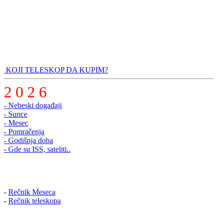
KOJI TELESKOP DA KUPIM?
2 0 2 6
- Nebeski događaji
- Sunce
- Mesec
- Pomračenja
- Godišnja doba
- Gde su ISS, sateliti..
-
Rečnik Meseca
-
Rečnik teleskopa