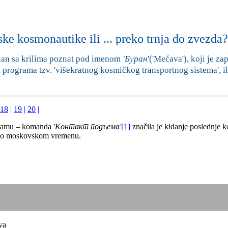
ke kosmonautike ili ... preko trnja do zvezda?
plan sa krilima poznat pod imenom
'
Буран
'
('Mećava'), koji je z
 programa tzv. 'višekratnog kosmičkog transportnog sistema', i
18
|
19
|
20
|
logramu – komanda
'Контакт подъема'
[1]
značila je kidanje poslednje 
25 po moskovskom vremenu.
va