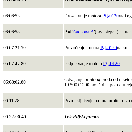
06:06:53
Droseliranje motora
РД-0120
radi og
06:06:58
Pad '
блоковa А
'(prvi stepen) na ud
06:07:21.50
Prevođenje motora
РД-0120
na kona
06:07:47.80
Isključivanje motora
РД-0120
Odvajanje orbitnog broda od rakete 
06:08:02.80
19.500±1200 km, širina pojasa u re
06:11:28
Prvo uključenje motora orbitera: vre
06:22-06:46
Теlevizijski prenos