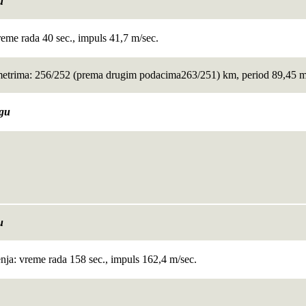
u
reme rada 40 sec., impuls 41,7 m/sec.
metrima: 256/252 (prema drugim podacima263/251) km, period 89,45 mi
ugu
u
enja: vreme rada 158 sec., impuls 162,4 m/sec.