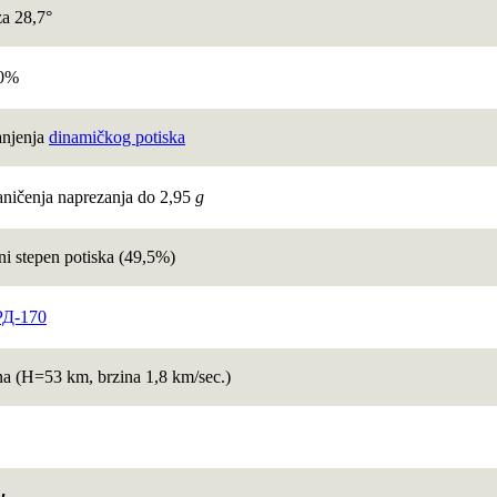
za 28,7°
70%
anjenja
dinamičkog potiska
aničenja naprezanja do 2,95
g
ni stepen potiska (49,5%)
РД-170
na (H=53 km, brzina 1,8 km/sеc.)
u