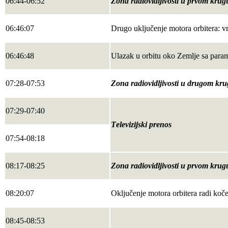
06:44-06:52
Zona radiovidljivosti u prvom krug
06:46:07
Drugo uključenje motora orbitera: v
06:46:48
Ulazak u orbitu oko Zemlje sa para
07:28-07:53
Zona radiovidljivosti u drugom kr
07:29-07:40
Теlevizijski prenos
07:54-08:18
08:17-08:25
Zona radiovidljivosti u prvom krug
08:20:07
Oključenje motora orbitera radi koč
08:45-08:53