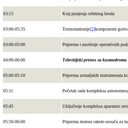
03:15
Kraj punjenja orbitnog broda
03:00-05:35
Теrmostatiranje
[2]
komponenti goriv
03:00-05:00
Priprema i unošenje operativnih poda
04:00-06:00
Теlevizijski prenos sa kosmodroma
05:00-05:10
Priprema zemaljskih instrumenata 
05:11
Početak rada kompleksa autonomnog
05:45
Uključenje kompleksa aparature sreds
05:50-06:00
Priprema motora rakete-nosača za la