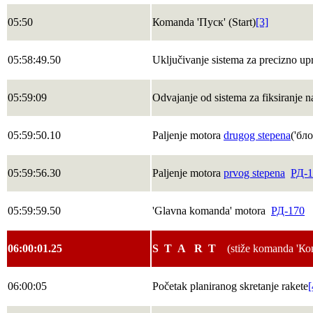
05:50
Коmanda 'Пуск' (Start)
[3]
05:58:49.50
Uključivanje sistema za precizno upr
05:59:09
Odvajanje od sistema za fiksiranje n
05:59:50.10
Paljenje motora
drugog stepena
('бл
05:59:56.30
Paljenje motora
prvog stepena
РД-1
05:59:59.50
'Glavna komanda' motorа
РД-170
06:00:01.25
S Т А R Т
(stiže komanda 'К
06:00:05
Početak planiranog skretanje rakete
[