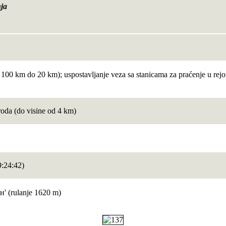
nja
100 km do 20 km); uspostavljanje veza sa stanicama za praćenje u rej
oda (do visine od 4 km)
9:24:42)
н' (rulanje 1620 m)