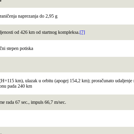
raničenja naprezanja do 2,95 g
aljenosti od 426 km od startnog kompleksa.
[7]
čni stepen potiska
(H=115 km), ulazak u orbitu (apogej 154,2 km); proračunato udaljenje
jonu pada 240 km
me rada 67 sec., impuls 66,7 m/sec.