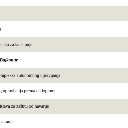
a
taka za lansiranje
 Bajkonur
kompleksa autonomnog upravljanja
 upravljanja prema ciklogramu
tava za zaštitu od havarije
nsiranje