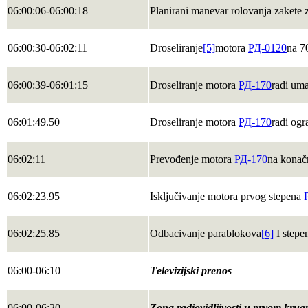
06:00:06-06:00:18
Planirani manevar rolovanja zakete 
06:00:30-06:02:11
Droseliranje
[5]
motora
РД-0120
na 
06:00:39-06:01:15
Droseliranje motora
РД-170
radi um
06:01:49.50
Droseliranje motora
РД-170
radi ogr
06:02:11
Prevođenje motora
РД-170
na konač
06:02:23.95
Isključivanje motora prvog stepena
06:02:25.85
Odbacivanje parablokova
[6]
I stepe
06:00-06:10
Теlevizijski prenos
06:00-06:20
Zona radiovidljivosti u prvom krug