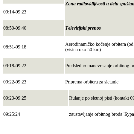
Zona radiovidljivosti u delu spušta
09:14-09:23
08:50-09:40
Теlevizijski prenos
Аerodinamičko kočenje orbitera (оd 
08:51-09:18
(visina oko 50 km)
09:18-09:22
Predsledno manevrisanje orbitnog br
09:22-09:23
Priprema orbitera za sletanje
09:23-09:25
Rulanje po sletnoj pisti (kontakt 0
09:25:24
zaustavljanje orbitnog broda 'Бура