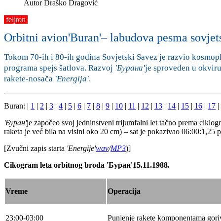
Autor
Draško Dragović
feljton
Orbitni avion'Buran'– labudova pesma sovjets
Tokom 70-ih i 80-ih godina Sovjetski Savez je razvio kosmo
programa spejs šatlova. Razvoj
'Бурана
'
je sproveden u okviru
rakete-nosača
'Energija
'
.
Buran: |
1
|
2
|
3
|
4
|
5
|
6
|
7
|
8
|
9
|
10
|
11
|
12
|
13
|
14
|
15
|
16
|
17
|
'Буран'
je započeo svoj jedninstveni trijumfalni let tačno prema cik
raketa je već bila na visini oko 20 cm) – sat je pokazivao 06:00:1,
[Zvučni zapis starta
'Energije'
wav
/
MP3
)]
Cikogram leta orbitnog broda
'
Буран
'
15
.
11.
1988.
Vreme
Оp
eracija
23:00-03:00
Punjenje rakete komponentama gori