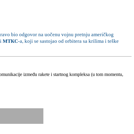
apravo bio odgovor na uočenu vojnu pretnju američkog
li
MT
КС
-a, koji se sastojao od orbitera sa krilima i teške
komunikacije između rakete i startnog kompleksa (u tom momentu,