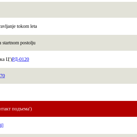
avljanje tokom leta
a startnom postolju
ока Ц')
РД-0120
70
онтакт подъема')
4]