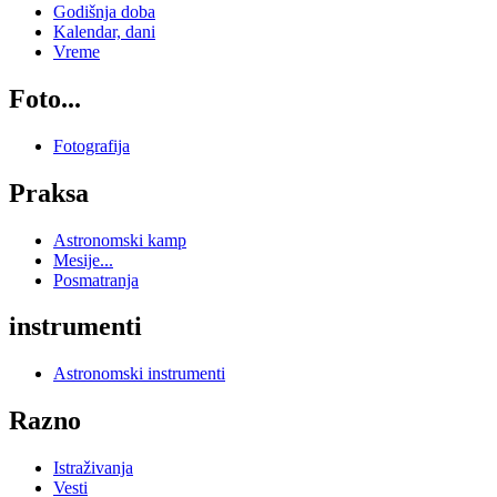
Godišnja doba
Kalendar, dani
Vreme
Foto...
Fotografija
Praksa
Astronomski kamp
Mesije...
Posmatranja
instrumenti
Astronomski instrumenti
Razno
Istraživanja
Vesti