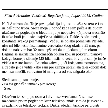
Slika Aleksandar Vukićević, Begečka jama, Avgust 2015. Godine
Naći Andromedu. To je prva galaksija koju sam našla sa terase i to
uz baš puno truda. Sreća moja u ponoć kada sam počela da budim
ukućane da pogledaju u bledu mrlju je neopisiva. (Njihova sreća što
ih neko budi je opisiva najviše sa «biiiiiip»). Dakle, Andromeda je
konstanta svakog posmatranja. Već su se polako pomaljale Plejade,
nisu mi bile nešto fascinantne verovatno zbog okulara 25 mm, pa
dok ne nabavim bar 32 mm lepše mi da ih gledam golim okom.
Laguna se sakrila iza nadolazećih oblaka koji su pokvarili planove
kolegi, kome je slikanje M8 bila misija to veče. Prvi put sam je inače
videla u Astro kampu Letenka zahvaljujući kolegama astronomima,
a trebalo je da vidite kako sam pre kampa upravljala teleskopom dok
me nisu naučili, verovatno bi mnogima od vas zaigralo oko.
Sledi samo posmatranje.
- Pa šta gledaš ti tamo? - pita kolega
- Sve.
Okrećem teleskop po osama i divim se zvezdama. Nisam se
razočarala prvim pogledom kroz teleskop, znala sam da je zvezda -
zvezda i kroz teleskop, tačkica. Dakle, gledam tačkice pa proleti