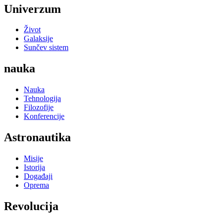
Univerzum
Život
Galaksije
Sunčev sistem
nauka
Nauka
Tehnologija
Filozofije
Konferencije
Astronautika
Misije
Istorija
Događaji
Oprema
Revolucija