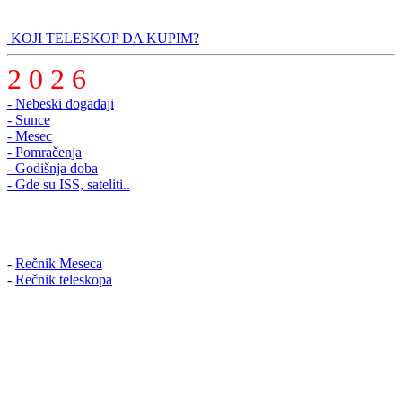
KOJI TELESKOP DA KUPIM?
2 0 2 6
- Nebeski događaji
- Sunce
- Mesec
- Pomračenja
- Godišnja doba
- Gde su ISS, sateliti..
-
Rečnik Meseca
-
Rečnik teleskopa