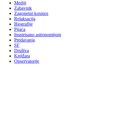
Mediji
Zabavnik
Zagonetni kosmos
Relaksacija
Biografije
Pijaca
Inspirisano astronomijom
Predavanja
SF
Društva
Knjižara
Opservatorije