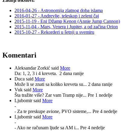
Zadnji tekstovi:
2016-04-26 - Astronomija zlatnog doba islama
2016-01-27 - Andrevlje, teleskop i zeleni čaj
2015-11-19 - Eni Džamp Kenon (Annie Jump Cannon)
2015-11-04 - Mars, Venera i Jupiter, a od začina Orion
2015-10-27 - Rekorderi u šetnji u svemiru
Komentari
Aleksandar Zorkić said
More
Da: 1, 2, 3 i 4 kreveta.
2 dana ranije
Duca said
More
Može li se znati sa koliko kreveta su...
2 dana ranije
Vuk said
More
Šta tražite više? Zar vam Tramp nije...
Pre 1 nedelje
Ljubomir said
More
-
- Za te preskupe avione, PVO sisteme,...
Pre 4 nedelje
Ljubomir said
More
-
- Ako ne računam ljude sa AM i...
Pre 4 nedelje