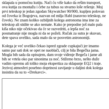
sklapala u pomoćnu kutiju. Naći ću više kako da rešim transport,
ova kutija za montažu i ćebe za tubus su stvarno loše rešenje. Moj
prvi teleskop je jedan zgodan Skywatcher 90/900, kupljen polovan
od čoveka iz Bogojeva, nazvan od milja Habl (naravno teleskop, ne
čovek). Ne znam koliko ozbiljnih kolega astronoma ima ime za
teleskop ali stidite se ako nemate. Kako je prepodne još malo pala
kiša niko nije očekivao da će se razvedriti, a lepša noć za
posmatranje nije mogla ni da se poželi. Ručak za sutra je skuvan,
dete spava uveliko, sada malo da se posvetim astronomiji.
Kolega je već uveliko čekao ispred zgrade cupkajući jer imamo
samo par sati dok se opet ne naoblači, cilj je bila Begečka jama.
Mogla bih sada da opisujem, dam svoje viđenje Begeča i jame ali
bih se vrtela oko par sinonima za noć. Stižemo brzo, nešto duže
vadim opremu ali toliko moja ekspertiza za sklapanje EQ2 i traje.
Jezivoj atmosferi posebno doprinosi zavijanje u daljini dok kolega
insistira da su to «Drekavci».