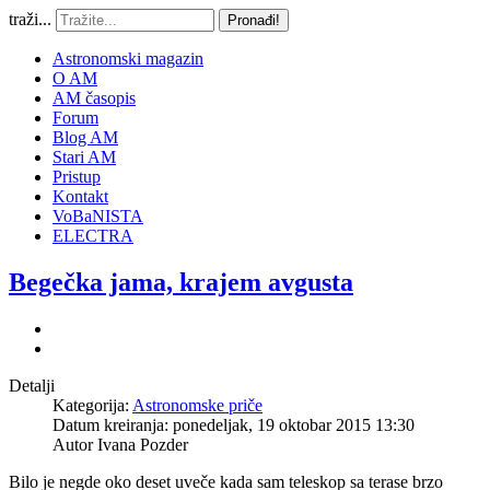
traži...
Pronađi!
Astronomski magazin
O AM
AM časopis
Forum
Blog AM
Stari AM
Pristup
Kontakt
VoBaNISTA
ELECTRA
Begečka jama, krajem avgusta
Detalji
Kategorija:
Astronomske priče
Datum kreiranja: ponedeljak, 19 oktobar 2015 13:30
Autor
Ivana Pozder
Bilo je negde oko deset uveče kada sam teleskop sa terase brzo