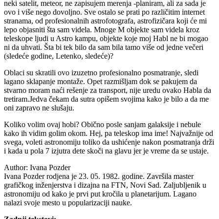
neki satelit, meteor, ne zapisujem merenja -planiram, ali za sada je
ovo i više nego dovoljno. Sve ostalo se prati po različitim internet
stranama, od profesionalnih astrofotografa, astrofizičara koji će mi
lepo objasniti šta sam videla. Mnoge M objekte sam videla kroz
teleskope ljudi u Astro kampu, objekte koje moj Habl ne bi mogao
ni da uhvati. Šta bi tek bilo da sam bila tamo više od jedne večeri
(sledeće godine, Letenko, sledeće)?
Oblaci su skratili ovo izuzetno profesionalno posmatranje, sledi
lagano sklapanje montaže. Opet razmišljam dok se pakujem da
stvarno moram naći rešenje za transport, nije uredu ovako Habla da
tretiram.Jedva čekam da sutra opišem svojima kako je bilo a da me
oni zapravo ne slušaju.
Koliko volim ovaj hobi? Obično posle sanjam galaksije i nebule
kako ih vidim golim okom. Hej, pa teleskop ima ime! Najvažnije od
svega, voleti astronomiju toliko da ushićenje nakon posmatranja drži
i kada u pola 7 izjutra dete skoči na glavu jer je vreme da se ustaje.
Author:
Ivana Pozder
Ivana Pozder rodjena je 23. 05. 1982. godine. Završila master
grafičkog inženjerstva i dizajna na FTN, Novi Sad. Zaljubljenik u
astronomiju od kako je prvi put kročila u planetarijum. Lagano
nalazi svoje mesto u popularizaciji nauke.