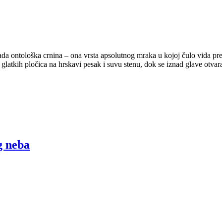
da ontološka crnina – ona vrsta apsolutnog mraka u kojoj čulo vida prest
glatkih pločica na hrskavi pesak i suvu stenu, dok se iznad glave otvar
g neba