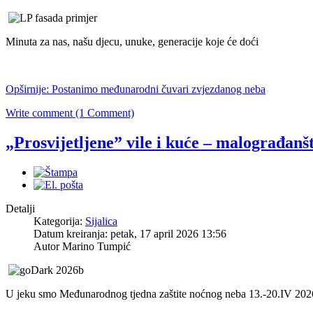
Minuta za nas, našu djecu, unuke, generacije koje će doći
Opširnije: Postanimo međunarodni čuvari zvjezdanog neba
Write comment (1 Comment)
„Prosvijetljene” vile i kuće – malograđanš
Detalji
Kategorija:
Sijalica
Datum kreiranja: petak, 17 april 2026 13:56
Autor Marino Tumpić
U jeku smo Međunarodnog tjedna zaštite noćnog neba 13.-20.IV 20