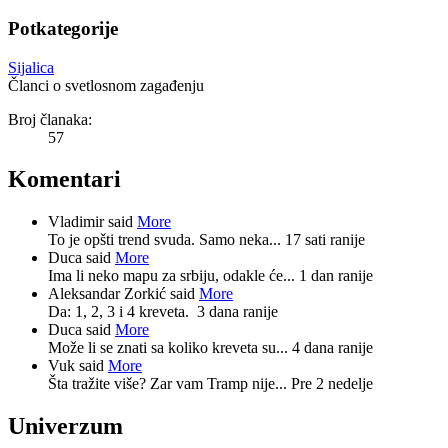
Potkategorije
Sijalica
Članci o svetlosnom zagađenju
Broj članaka:
57
Komentari
Vladimir said
More
To je opšti trend svuda. Samo neka...
17 sati ranije
Duca said
More
Ima li neko mapu za srbiju, odakle će...
1 dan ranije
Aleksandar Zorkić said
More
Da: 1, 2, 3 i 4 kreveta.
3 dana ranije
Duca said
More
Može li se znati sa koliko kreveta su...
4 dana ranije
Vuk said
More
Šta tražite više? Zar vam Tramp nije...
Pre 2 nedelje
Univerzum