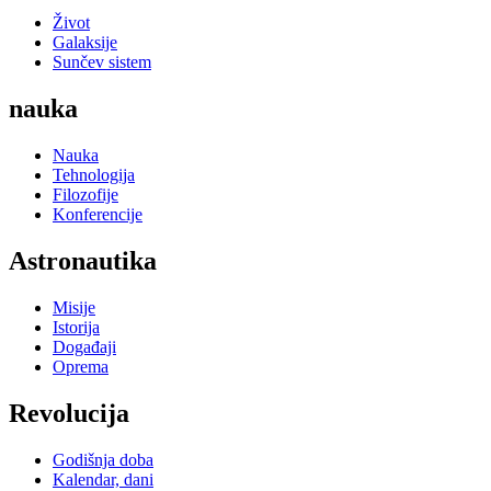
Život
Galaksije
Sunčev sistem
nauka
Nauka
Tehnologija
Filozofije
Konferencije
Astronautika
Misije
Istorija
Događaji
Oprema
Revolucija
Godišnja doba
Kalendar, dani