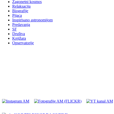
Zagonetni kosmos
Relaksacija
Biografije
Pijaca
Inspirisano astronomijom
Predavanja
SF
Društva
Knjižara
Opservatorije