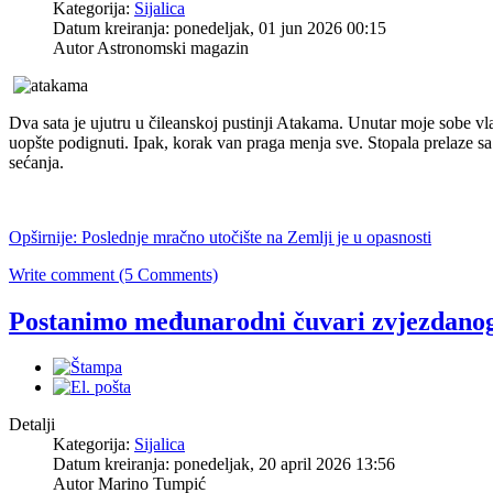
Kategorija:
Sijalica
Datum kreiranja: ponedeljak, 01 jun 2026 00:15
Autor Astronomski magazin
Dva sata je ujutru u čileanskoj pustinji Atakama. Unutar moje sobe vla
uopšte podignuti. Ipak, korak van praga menja sve. Stopala prelaze sa 
sećanja.
Opširnije: Poslednje mračno utočište na Zemlji je u opasnosti
Write comment (5 Comments)
Postanimo međunarodni čuvari zvjezdano
Detalji
Kategorija:
Sijalica
Datum kreiranja: ponedeljak, 20 april 2026 13:56
Autor Marino Tumpić