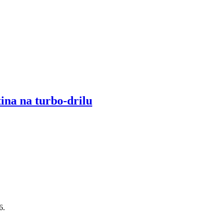
tina na turbo-drilu
26.