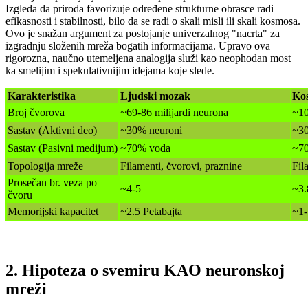
Izgleda da priroda favorizuje određene strukturne obrasce radi
efikasnosti i stabilnosti, bilo da se radi o skali misli ili skali kosmosa.
Ovo je snažan argument za postojanje univerzalnog "nacrta" za
izgradnju složenih mreža bogatih informacijama. Upravo ova
rigorozna, naučno utemeljena analogija služi kao neophodan most
ka smelijim i spekulativnijim idejama koje slede.
Karakteristika
Ljudski mozak
Ko
Broj čvorova
~69-86 milijardi neurona
~10
Sastav (Aktivni deo)
~30% neuroni
~30
Sastav (Pasivni medijum)
~70% voda
~70
Topologija mreže
Filamenti, čvorovi, praznine
Fil
Prosečan br. veza po
~4-5
~3.
čvoru
Memorijski kapacitet
~2.5 Petabajta
~1-
2. Hipoteza o svemiru KAO neuronskoj
mreži