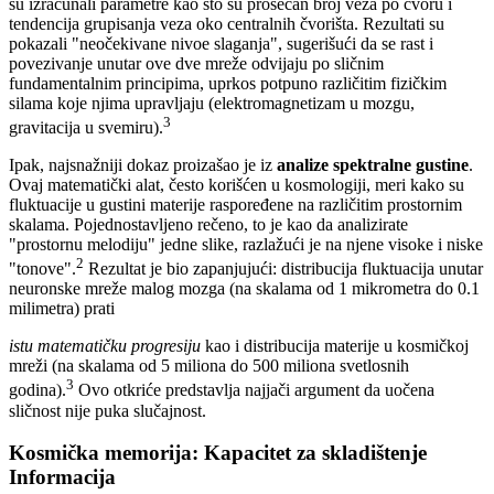
su izračunali parametre kao što su prosečan broj veza po čvoru i
tendencija grupisanja veza oko centralnih čvorišta. Rezultati su
pokazali "neočekivane nivoe slaganja", sugerišući da se rast i
povezivanje unutar ove dve mreže odvijaju po sličnim
fundamentalnim principima, uprkos potpuno različitim fizičkim
silama koje njima upravljaju (elektromagnetizam u mozgu,
3
gravitacija u svemiru).
Ipak, najsnažniji dokaz proizašao je iz
analize spektralne gustine
.
Ovaj matematički alat, često korišćen u kosmologiji, meri kako su
fluktuacije u gustini materije raspoređene na različitim prostornim
skalama. Pojednostavljeno rečeno, to je kao da analizirate
"prostornu melodiju" jedne slike, razlažući je na njene visoke i niske
2
"tonove".
Rezultat je bio zapanjujući: distribucija fluktuacija unutar
neuronske mreže malog mozga (na skalama od 1 mikrometra do 0.1
milimetra) prati
istu matematičku progresiju
kao i distribucija materije u kosmičkoj
mreži (na skalama od 5 miliona do 500 miliona svetlosnih
3
godina).
Ovo otkriće predstavlja najjači argument da uočena
sličnost nije puka slučajnost.
Kosmička memorija: Kapacitet za skladištenje
Informacija