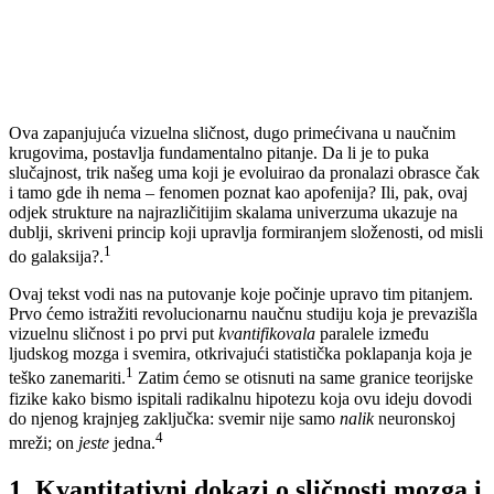
Ova zapanjujuća vizuelna sličnost, dugo primećivana u naučnim
krugovima, postavlja fundamentalno pitanje. Da li je to puka
slučajnost, trik našeg uma koji je evoluirao da pronalazi obrasce čak
i tamo gde ih nema – fenomen poznat kao apofenija? Ili, pak, ovaj
odjek strukture na najrazličitijim skalama univerzuma ukazuje na
dublji, skriveni princip koji upravlja formiranjem složenosti, od misli
1
do galaksija?.
Ovaj tekst vodi nas na putovanje koje počinje upravo tim pitanjem.
Prvo ćemo istražiti revolucionarnu naučnu studiju koja je prevazišla
vizuelnu sličnost i po prvi put
kvantifikovala
paralele između
ljudskog mozga i svemira, otkrivajući statistička poklapanja koja je
1
teško zanemariti.
Zatim ćemo se otisnuti na same granice teorijske
fizike kako bismo ispitali radikalnu hipotezu koja ovu ideju dovodi
do njenog krajnjeg zaključka: svemir nije samo
nalik
neuronskoj
4
mreži; on
jeste
jedna.
1. Kvantitativni dokazi o sličnosti mozga i