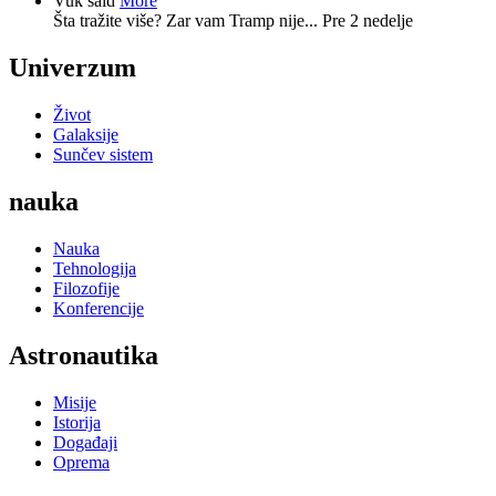
Vuk said
More
Šta tražite više? Zar vam Tramp nije...
Pre 2 nedelje
Univerzum
Život
Galaksije
Sunčev sistem
nauka
Nauka
Tehnologija
Filozofije
Konferencije
Astronautika
Misije
Istorija
Događaji
Oprema