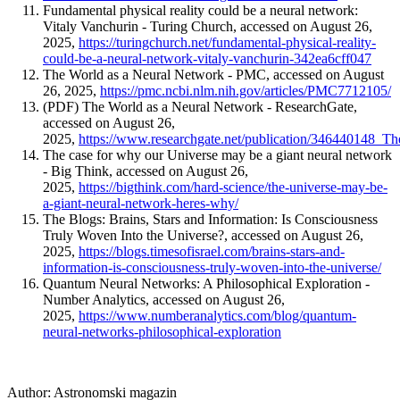
Fundamental physical reality could be a neural network:
Vitaly Vanchurin - Turing Church, accessed on August 26,
2025,
https://turingchurch.net/fundamental-physical-reality-
could-be-a-neural-network-vitaly-vanchurin-342ea6cff047
The World as a Neural Network - PMC, accessed on August
26, 2025,
https://pmc.ncbi.nlm.nih.gov/articles/PMC7712105/
(PDF) The World as a Neural Network - ResearchGate,
accessed on August 26,
2025,
https://www.researchgate.net/publication/346440148_
The case for why our Universe may be a giant neural network
- Big Think, accessed on August 26,
2025,
https://bigthink.com/hard-science/the-universe-may-be-
a-giant-neural-network-heres-why/
The Blogs: Brains, Stars and Information: Is Consciousness
Truly Woven Into the Universe?, accessed on August 26,
2025,
https://blogs.timesofisrael.com/brains-stars-and-
information-is-consciousness-truly-woven-into-the-universe/
Quantum Neural Networks: A Philosophical Exploration -
Number Analytics, accessed on August 26,
2025,
https://www.numberanalytics.com/blog/quantum-
neural-networks-philosophical-exploration
Author:
Astronomski magazin