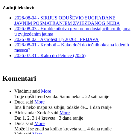
Zadnji tekstovi:
2026-08-04 - SIRIJUS ODUŠEVIO SUGRAĐANE
JAVNIM POSMATRANJEM ZVJEZDANOG NEBA
2026-08-03 - Hubble otkriva prvu od nedostajućih crnih jama
u zvijezdanim jatima
2026-08-02 - Astrofest Lp 2026! - PRIJAVA
2026-08-01 - Krioboti – Kako doći do tečnih okeana ledenih
meseca?
2026-07-31 - Kako do Petnice (2026)
Komentari
Vladimir said
More
To je opšti trend svuda. Samo neka...
22 sati ranije
Duca said
More
Ima li neko mapu za srbiju, odakle će...
1 dan ranije
Aleksandar Zorkić said
More
Da: 1, 2, 3 i 4 kreveta.
3 dana ranije
Duca said
More
Može li se znati sa koliko kreveta su...
4 dana ranije