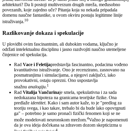
arhitekturi? Da li postoji multiverzum drugih mreža, međusobno
povezanih, koje zajedno uče? Pitanja koja su nekada pripadala
domenu naučne fantastike, u ovom okviru postaju legitimne linije
10
istraživanja.
Razlikovanje dokaza i spekulacije
U plovidbi ovim fascinantnim, ali dubokim vodama, ključno je
održati intelektualnu disciplinu i jasno razdvojiti naučno utemeljene
činjenice od spekulacija.
Rad
Vace i Feletija
predstavlja fascinantno, podacima vođeno
kvantitativno istraživanje. Ono je recenzirano, zasnovano na
posmatranjima i simulacijama, a njegovi zaključci, iako
provokativni, ostaju oprezni. Ono uspostavlja
1
snažnu
analogiju
.
Rad
Vitalija Vančurina
je smela, spekulativna i za sada
nedokazana hipoteza na granicama teorijske fizike. Ona
predlaže
identitet
. Kako i sam autor kaže, to je "predlog za
teoriju svega, i kao takav, trebalo bi da bude lako opovrgnuti
ga" – potrebno je samo pronaći fizički fenomen koji se ne
4
može modelovati neuronskom mrežom.
Važno je napomenuti
da je ova ideja dočekana sa zdravom dozom skepticizma u
4