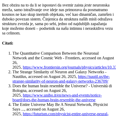
Bez obzira na to da li se ispostavi da svemir zaista
jeste
neuronska
mreža, samo istraživanje ove ideje nas primorava da posmatramo
kosmos ne kao skup inertnih objekata, već kao dinamičan, zamršen i
duboko povezan sistem. Činjenica da struktura naših misli odražava
strukturu zvezda je, sama po sebi, jedno od najdubljih zapažanja
koje možemo doneti – podsetnik na našu intimnu i neraskidivu vezu
sa celinom.
Citati:
The Quantitative Comparison Between the Neuronal
Network and the Cosmic Web - Frontiers, accessed on August
26,
2025,
https://www.frontiersin.org/journals/physics/articles/10.
The Strange Similarity of Neuron and Galaxy Networks -
Nautilus, accessed on August 26, 2025,
https://nautil.us/the-
strange-similarity-of-neuron-and-galaxy-networks-236709/
Does the human brain resemble the Universe? - Università di
Bologna, accessed on August 26,
2025,
https://www.unibo.it/en/news-and-events/notice-
board/does-the-human-brain-resemble-the-universe
The Entire Universe May Be A Neural Network, Physicist
Says ..., accessed on August 26,
2025,
https://futurism.com/physicist-entire-universe-neural-