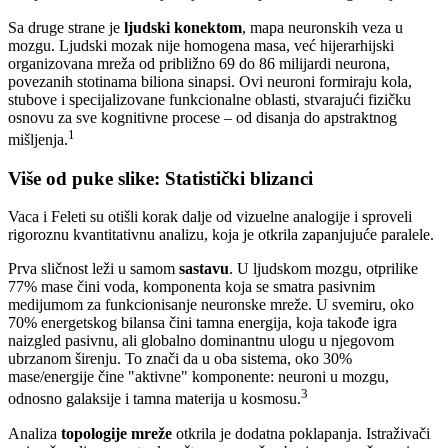
Sa druge strane je
ljudski konektom
, mapa neuronskih veza u
mozgu. Ljudski mozak nije homogena masa, već hijerarhijski
organizovana mreža od približno 69 do 86 milijardi neurona,
povezanih stotinama biliona sinapsi. Ovi neuroni formiraju kola,
stubove i specijalizovane funkcionalne oblasti, stvarajući fizičku
osnovu za sve kognitivne procese – od disanja do apstraktnog
1
mišljenja.
Više od puke slike: Statistički blizanci
Vaca i Feleti su otišli korak dalje od vizuelne analogije i sproveli
rigoroznu kvantitativnu analizu, koja je otkrila zapanjujuće paralele.
Prva sličnost leži u samom
sastavu
. U ljudskom mozgu, otprilike
77% mase čini voda, komponenta koja se smatra pasivnim
medijumom za funkcionisanje neuronske mreže. U svemiru, oko
70% energetskog bilansa čini tamna energija, koja takođe igra
naizgled pasivnu, ali globalno dominantnu ulogu u njegovom
ubrzanom širenju. To znači da u oba sistema, oko 30%
mase/energije čine "aktivne" komponente: neuroni u mozgu,
3
odnosno galaksije i tamna materija u kosmosu.
Analiza
topologije mreže
otkrila je dodatna poklapanja. Istraživači