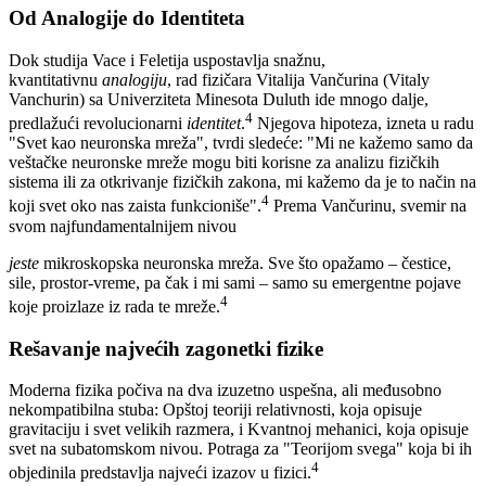
Od Analogije do Identiteta
Dok studija Vace i Feletija uspostavlja snažnu,
kvantitativnu
analogiju
, rad fizičara Vitalija Vančurina (Vitaly
Vanchurin) sa Univerziteta Minesota Duluth ide mnogo dalje,
4
predlažući revolucionarni
identitet
.
Njegova hipoteza, izneta u radu
"Svet kao neuronska mreža", tvrdi sledeće: "Mi ne kažemo samo da
veštačke neuronske mreže mogu biti korisne za analizu fizičkih
sistema ili za otkrivanje fizičkih zakona, mi kažemo da je to način na
4
koji svet oko nas zaista funkcioniše".
Prema Vančurinu, svemir na
svom najfundamentalnijem nivou
jeste
mikroskopska neuronska mreža. Sve što opažamo – čestice,
sile, prostor-vreme, pa čak i mi sami – samo su emergentne pojave
4
koje proizlaze iz rada te mreže.
Rešavanje najvećih zagonetki fizike
Moderna fizika počiva na dva izuzetno uspešna, ali međusobno
nekompatibilna stuba: Opštoj teoriji relativnosti, koja opisuje
gravitaciju i svet velikih razmera, i Kvantnoj mehanici, koja opisuje
svet na subatomskom nivou. Potraga za "Teorijom svega" koja bi ih
4
objedinila predstavlja najveći izazov u fizici.