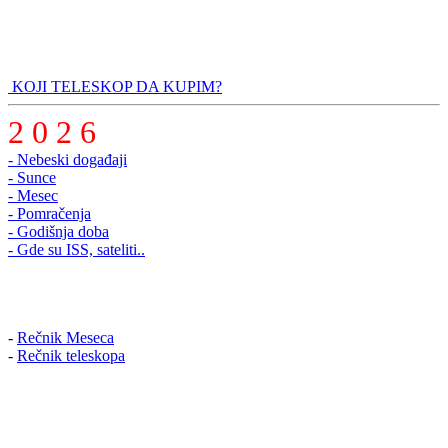
KOJI TELESKOP DA KUPIM?
2 0 2 6
- Nebeski događaji
- Sunce
- Mesec
- Pomračenja
- Godišnja doba
- Gde su ISS, sateliti..
-
Rečnik Meseca
-
Rečnik teleskopa