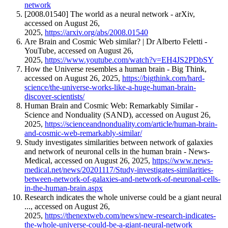
network
[2008.01540] The world as a neural network - arXiv,
accessed on August 26,
2025,
https://arxiv.org/abs/2008.01540
Are Brain and Cosmic Web similar? | Dr Alberto Feletti -
YouTube, accessed on August 26,
2025,
https://www.youtube.com/watch?v=EH4JS2PDbSY
How the Universe resembles a human brain - Big Think,
accessed on August 26, 2025,
https://bigthink.com/hard-
science/the-universe-works-like-a-huge-human-brain-
discover-scientists/
Human Brain and Cosmic Web: Remarkably Similar -
Science and Nonduality (SAND), accessed on August 26,
2025,
https://scienceandnonduality.com/article/human-brain-
and-cosmic-web-remarkably-similar/
Study investigates similarities between network of galaxies
and network of neuronal cells in the human brain - News-
Medical, accessed on August 26, 2025,
https://www.news-
medical.net/news/20201117/Study-investigates-similarities-
between-network-of-galaxies-and-network-of-neuronal-cells-
in-the-human-brain.aspx
Research indicates the whole universe could be a giant neural
..., accessed on August 26,
2025,
https://thenextweb.com/news/new-research-indicates-
the-whole-universe-could-be-a-giant-neural-network