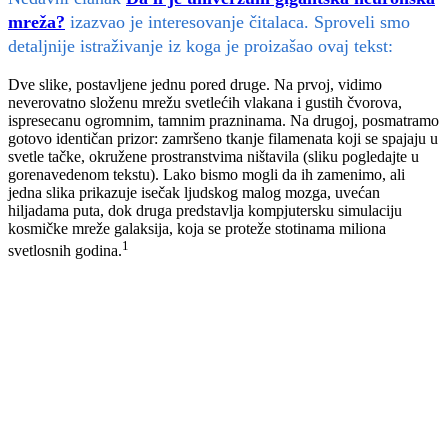
mreža?
izazvao je interesovanje čitalaca. Sproveli smo
detaljnije istraživanje iz koga je proizašao ovaj tekst:
Dve slike, postavljene jednu pored druge. Na prvoj, vidimo
neverovatno složenu mrežu svetlećih vlakana i gustih čvorova,
ispresecanu ogromnim, tamnim prazninama. Na drugoj, posmatramo
gotovo identičan prizor: zamršeno tkanje filamenata koji se spajaju u
svetle tačke, okružene prostranstvima ništavila (sliku pogledajte u
gorenavedenom tekstu). Lako bismo mogli da ih zamenimo, ali
jedna slika prikazuje isečak ljudskog malog mozga, uvećan
hiljadama puta, dok druga predstavlja kompjutersku simulaciju
kosmičke mreže galaksija, koja se proteže stotinama miliona
1
svetlosnih godina.