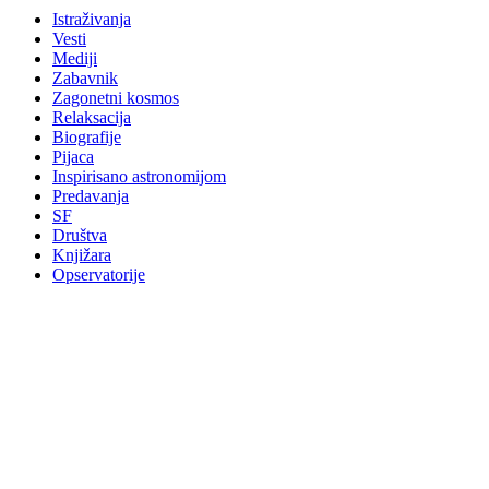
Istraživanja
Vesti
Mediji
Zabavnik
Zagonetni kosmos
Relaksacija
Biografije
Pijaca
Inspirisano astronomijom
Predavanja
SF
Društva
Knjižara
Opservatorije