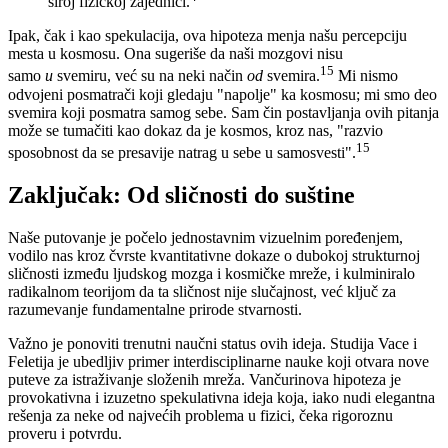
široj fizičkoj zajednici.
Ipak, čak i kao spekulacija, ova hipoteza menja našu percepciju
mesta u kosmosu. Ona sugeriše da naši mozgovi nisu
15
samo
u
svemiru, već su na neki način
od
svemira.
Mi nismo
odvojeni posmatrači koji gledaju "napolje" ka kosmosu; mi smo deo
svemira koji posmatra samog sebe. Sam čin postavljanja ovih pitanja
može se tumačiti kao dokaz da je kosmos, kroz nas, "razvio
15
sposobnost da se presavije natrag u sebe u samosvesti".
Zaključak: Od sličnosti do suštine
Naše putovanje je počelo jednostavnim vizuelnim poređenjem,
vodilo nas kroz čvrste kvantitativne dokaze o dubokoj strukturnoj
sličnosti između ljudskog mozga i kosmičke mreže, i kulminiralo
radikalnom teorijom da ta sličnost nije slučajnost, već ključ za
razumevanje fundamentalne prirode stvarnosti.
Važno je ponoviti trenutni naučni status ovih ideja. Studija Vace i
Feletija je ubedljiv primer interdisciplinarne nauke koji otvara nove
puteve za istraživanje složenih mreža. Vančurinova hipoteza je
provokativna i izuzetno spekulativna ideja koja, iako nudi elegantna
rešenja za neke od najvećih problema u fizici, čeka rigoroznu
proveru i potvrdu.