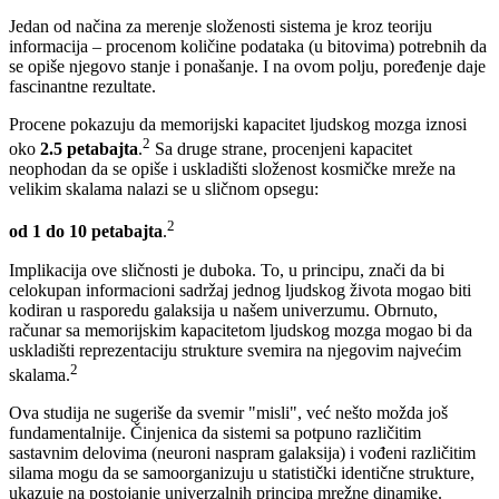
Jedan od načina za merenje složenosti sistema je kroz teoriju
informacija – procenom količine podataka (u bitovima) potrebnih da
se opiše njegovo stanje i ponašanje. I na ovom polju, poređenje daje
fascinantne rezultate.
Procene pokazuju da memorijski kapacitet ljudskog mozga iznosi
2
oko
2.5 petabajta
.
Sa druge strane, procenjeni kapacitet
neophodan da se opiše i uskladišti složenost kosmičke mreže na
velikim skalama nalazi se u sličnom opsegu:
2
od 1 do 10 petabajta
.
Implikacija ove sličnosti je duboka. To, u principu, znači da bi
celokupan informacioni sadržaj jednog ljudskog života mogao biti
kodiran u rasporedu galaksija u našem univerzumu. Obrnuto,
računar sa memorijskim kapacitetom ljudskog mozga mogao bi da
uskladišti reprezentaciju strukture svemira na njegovim najvećim
2
skalama.
Ova studija ne sugeriše da svemir "misli", već nešto možda još
fundamentalnije. Činjenica da sistemi sa potpuno različitim
sastavnim delovima (neuroni naspram galaksija) i vođeni različitim
silama mogu da se samoorganizuju u statistički identične strukture,
ukazuje na postojanje univerzalnih principa mrežne dinamike.