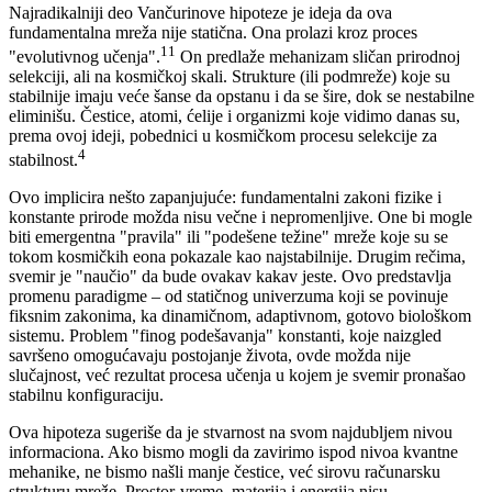
Najradikalniji deo Vančurinove hipoteze je ideja da ova
fundamentalna mreža nije statična. Ona prolazi kroz proces
11
"evolutivnog učenja".
On predlaže mehanizam sličan prirodnoj
selekciji, ali na kosmičkoj skali. Strukture (ili podmreže) koje su
stabilnije imaju veće šanse da opstanu i da se šire, dok se nestabilne
eliminišu. Čestice, atomi, ćelije i organizmi koje vidimo danas su,
prema ovoj ideji, pobednici u kosmičkom procesu selekcije za
4
stabilnost.
Ovo implicira nešto zapanjujuće: fundamentalni zakoni fizike i
konstante prirode možda nisu večne i nepromenljive. One bi mogle
biti emergentna "pravila" ili "podešene težine" mreže koje su se
tokom kosmičkih eona pokazale kao najstabilnije. Drugim rečima,
svemir je "naučio" da bude ovakav kakav jeste. Ovo predstavlja
promenu paradigme – od statičnog univerzuma koji se povinuje
fiksnim zakonima, ka dinamičnom, adaptivnom, gotovo biološkom
sistemu. Problem "finog podešavanja" konstanti, koje naizgled
savršeno omogućavaju postojanje života, ovde možda nije
slučajnost, već rezultat procesa učenja u kojem je svemir pronašao
stabilnu konfiguraciju.
Ova hipoteza sugeriše da je stvarnost na svom najdubljem nivou
informaciona. Ako bismo mogli da zavirimo ispod nivoa kvantne
mehanike, ne bismo našli manje čestice, već sirovu računarsku
strukturu mreže. Prostor-vreme, materija i energija nisu