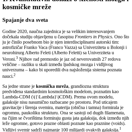
kosmičke mreže
Spajanje dva sveta
Godine 2020, naučna zajednica je sa velikim interesovanjem
dočekala studiju objavljenu u časopisu
Frontiers in Physics
. Ono što
ju je činilo posebnom bio je njen interdisciplinarni autorski tim:
astrofizičar Franko Vaca (Franco Vazza) sa Univerziteta u Bolonji i
neurohirurg Alberto Feleti (Alberto Feletti) sa Univerziteta u
3
Veroni.
Njihov rad premostio je jaz od neverovatnih 27 redova
veličine – razliku u skali između ljudskog mozga i vidljivog
univerzuma – kako bi uporedili dva najsloženija sistema poznata
2
nauci.
Sa jedne strane je
kosmička mreža
, grandiozna struktura
predviđena standardnim kosmološkim modelom, poznatim kao
Lambda-CDM (\({\Lambda}\)CDM). Prema ovom modelu,
galaksije nisu nasumično razbacane po prostoru. Pod uticajem
gravitacije i širenja svemira, materija (obična i tamna) formirala je
ogromnu, paukoliku strukturu. Ona se sastoji od dugih filamenata,
na čijim se čvorištima formiraju gusta jata galaksija, dok između njih
leže ogromne, gotovo prazne oblasti poznate kao praznine (voids).
1
Vidljivi svemir sadrži najmanje 100 milijardi ovakvih galaksija.