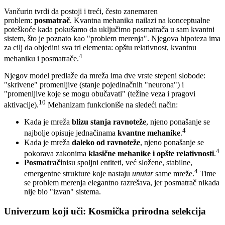
Vančurin tvrdi da postoji i treći, često zanemaren
problem:
posmatrač
. Kvantna mehanika nailazi na konceptualne
poteškoće kada pokušamo da uključimo posmatrača u sam kvantni
sistem, što je poznato kao "problem merenja". Njegova hipoteza ima
za cilj da objedini sva tri elementa: opštu relativnost, kvantnu
4
mehaniku i posmatrače.
Njegov model predlaže da mreža ima dve vrste stepeni slobode:
"skrivene" promenljive (stanje pojedinačnih "neurona") i
"promenljive koje se mogu obučavati" (težine veza i pragovi
10
aktivacije).
Mehanizam funkcioniše na sledeći način:
Kada je mreža
blizu stanja ravnoteže
, njeno ponašanje se
4
najbolje opisuje jednačinama
kvantne mehanike
.
Kada je mreža
daleko od ravnoteže
, njeno ponašanje se
4
pokorava zakonima
klasične mehanike i opšte relativnosti
.
Posmatrači
nisu spoljni entiteti, već složene, stabilne,
4
emergentne strukture koje nastaju
unutar
same mreže.
Time
se problem merenja elegantno razrešava, jer posmatrač nikada
nije bio "izvan" sistema.
Univerzum koji uči: Kosmička prirodna selekcija