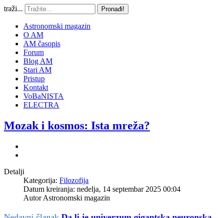
traži...
Pronađi!
Astronomski magazin
O AM
AM časopis
Forum
Blog AM
Stari AM
Pristup
Kontakt
VoBaNISTA
ELECTRA
Mozak i kosmos: Ista mreža?
Detalji
Kategorija:
Filozofija
Datum kreiranja: nedelja, 14 septembar 2025 00:04
Autor
Astronomski magazin
Nedavni članak
Da li je univerzum gigantska neuronska