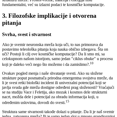
fundamentalni, već su izlazni podaci te kosmičke komputacije.
3. Filozofske implikacije i otvorena
pitanja
Svrha, svest i stvarnost
Ako je svemir neuronska mreža koja uči, to nas primorava da
postavimo teleološka pitanja koja nauka obično izbegava. Šta on
uči? Postoji li cilj ove kosmičke komputacije? Da li smo mi, sa
celokupnom našom istorijom, samo jedan "ciklus obuke" u procesu
10
koji je daleko veći nego što možemo i da zamislimo?.
Ovakav pogled menja i naše shvatanje svesti. Ako su složene
strukture poput posmatrača prirodna emergentna svojstva mreže, da
li je svest retki biološki incident ili univerzalni potencijal koji se
javlja svuda gde mreža dostigne određeni prag složenosti? Vraćajući
se na studiju Vace i Feletija, ako mozak i kosmos dele strukturni
nacrt, možda dele i potencijal za obradu informacija koji, u
15
određenim uslovima, dovodi do svesti.
Struktura same stvarnosti takođe dolazi u pitanje. Da li je naš svemir
jedna, zatvorena mreža? Ili je samo jedan sloj u mnogo grandioznijoj