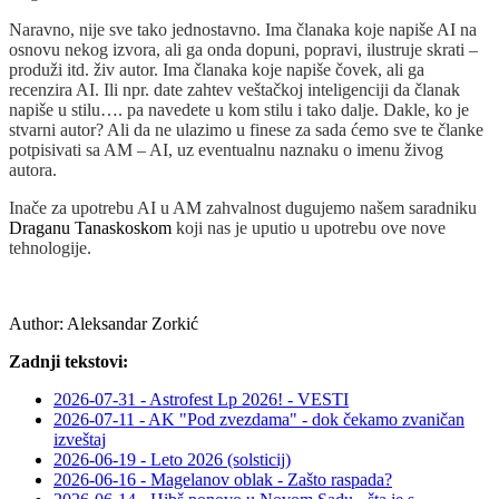
Naravno, nije sve tako jednostavno. Ima članaka koje napiše AI na
osnovu nekog izvora, ali ga onda dopuni, popravi, ilustruje skrati –
produži itd. živ autor. Ima članaka koje napiše čovek, ali ga
recenzira AI. Ili npr. date zahtev veštačkoj inteligenciji da članak
napiše u stilu…. pa navedete u kom stilu i tako dalje. Dakle, ko je
stvarni autor? Ali da ne ulazimo u finese za sada ćemo sve te članke
potpisivati sa AM – AI, uz eventualnu naznaku o imenu živog
autora.
Inače za upotrebu AI u AM zahvalnost dugujemo našem saradniku
Draganu Tanaskoskom
koji nas je uputio u upotrebu ove nove
tehnologije.
Author:
Aleksandar Zorkić
Zadnji tekstovi:
2026-07-31 - Astrofest Lp 2026! - VESTI
2026-07-11 - AK "Pod zvezdama" - dok čekamo zvaničan
izveštaj
2026-06-19 - Leto 2026 (solsticij)
2026-06-16 - Magelanov oblak - Zašto raspada?