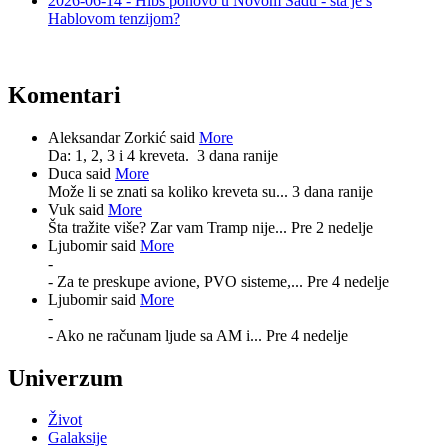
2026-06-14 - Hibš ponovo u Novom Sadu - šta je s
Hablovom tenzijom?
Komentari
Aleksandar Zorkić said
More
Da: 1, 2, 3 i 4 kreveta.
3 dana ranije
Duca said
More
Može li se znati sa koliko kreveta su...
3 dana ranije
Vuk said
More
Šta tražite više? Zar vam Tramp nije...
Pre 2 nedelje
Ljubomir said
More
-
- Za te preskupe avione, PVO sisteme,...
Pre 4 nedelje
Ljubomir said
More
-
- Ako ne računam ljude sa AM i...
Pre 4 nedelje
Univerzum
Život
Galaksije