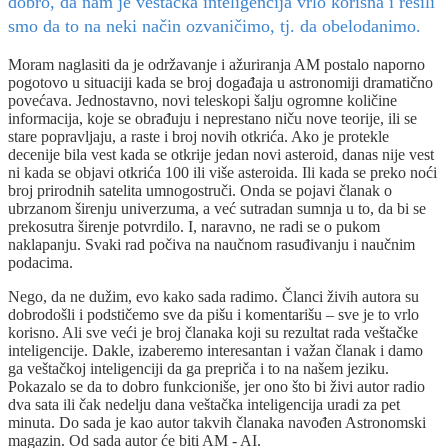
dobro, da nam je veštačka inteligencija vrlo korisna i rešili
smo da to na neki način ozvaničimo, tj. da obelodanimo.
Moram naglasiti da je održavanje i ažuriranja AM postalo naporno
pogotovo u situaciji kada se broj događaja u astronomiji dramatično
povećava. Jednostavno, novi teleskopi šalju ogromne količine
informacija, koje se obrađuju i neprestano niču nove teorije, ili se
stare popravljaju, a raste i broj novih otkrića. Ako je protekle
decenije bila vest kada se otkrije jedan novi asteroid, danas nije vest
ni kada se objavi otkrića 100 ili više asteroida. Ili kada se preko noći
broj prirodnih satelita umnogostruči. Onda se pojavi članak o
ubrzanom širenju univerzuma, a već sutradan sumnja u to, da bi se
prekosutra širenje potvrdilo. I, naravno, ne radi se o pukom
naklapanju. Svaki rad počiva na naučnom rasuđivanju i naučnim
podacima.
Nego, da ne dužim, evo kako sada radimo. Članci živih autora su
dobrodošli i podstičemo sve da pišu i komentarišu – sve je to vrlo
korisno. Ali sve veći je broj članaka koji su rezultat rada veštačke
inteligencije. Dakle, izaberemo interesantan i važan članak i damo
ga veštačkoj inteligenciji da ga prepriča i to na našem jeziku.
Pokazalo se da to dobro funkcioniše, jer ono što bi živi autor radio
dva sata ili čak nedelju dana veštačka inteligencija uradi za pet
minuta. Do sada je kao autor takvih članaka navođen Astronomski
magazin. Od sada autor će biti AM - AI.