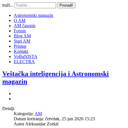
traži...
Pronađi!
Astronomski magazin
O AM
AM časopis
Forum
Blog AM
Stari AM
Pristup
Kontakt
VoBaNISTA
ELECTRA
Veštačka inteligencija i Astronomski
magazin
Detalji
Kategorija:
AM
Datum kreiranja: četvrtak, 25 jun 2026 15:23
Autor
Aleksandar Zorkić