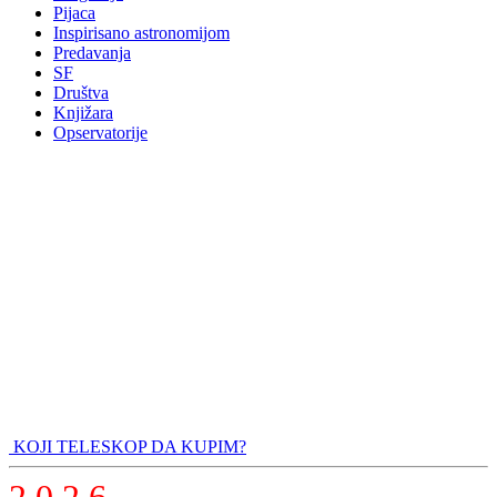
Pijaca
Inspirisano astronomijom
Predavanja
SF
Društva
Knjižara
Opservatorije
KOJI TELESKOP DA KUPIM?