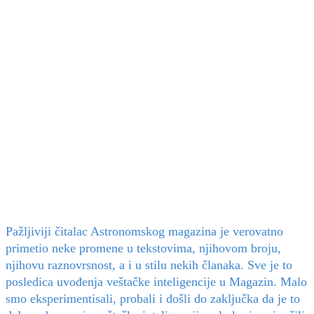
Pažljiviji čitalac Astronomskog magazina je verovatno
primetio neke promene u tekstovima, njihovom broju,
njihovu raznovrsnost, a i u stilu nekih članaka. Sve je to
posledica uvođenja veštačke inteligencije u Magazin. Malo
smo eksperimentisali, probali i došli do zaključka da je to