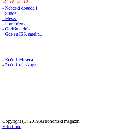
2 0 2 6
- Nebeski događaji
- Sunce
- Mesec
- Pomračenja
- Godišnja doba
- Gde su ISS, sateliti..
-
Rečnik Meseca
-
Rečnik teleskopa
Copyright (C) 2019 Astronomski magazin
Vrh strane