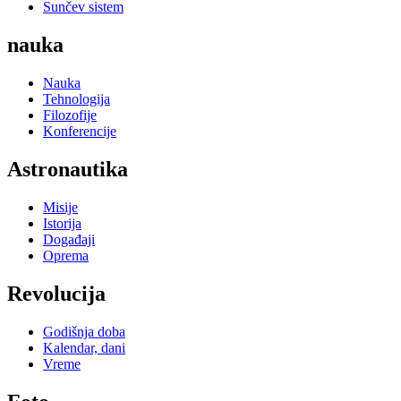
Sunčev sistem
nauka
Nauka
Tehnologija
Filozofije
Konferencije
Astronautika
Misije
Istorija
Događaji
Oprema
Revolucija
Godišnja doba
Kalendar, dani
Vreme