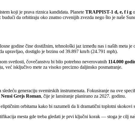
stem koji je prava riznica kandidata. Planete
TRAPPIST-1 d, e, f i g
o
 budući da orbitiraju oko znatno crvenijih zvezda nego što je naše Sunc
etlosne godine čine dostižnim, tehnološki jaz između nas i naših meta j
da upravljao, dostiglo je brzinu od 39.897 km/h (24.791 mph).
nom svetlosti, čovečanstvu bi bilo potrebno neverovatnih
114.000 godi
ju, već isključivo mete za visoko precizno daljinsko posmatranje.
 za sledeću generaciju svemirskih instrumenata. Fokusiranje na ove speci
p Nensi Grejs Roman
, čije je lansiranje planirano za 2027. godinu.
a eliptičnim orbitama kako bi razumeli da li dramatični toplotni skokovi
tifikacija mesta gde treba gledati je prvi ključni korak — stoga je cilj 