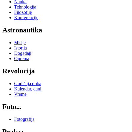
Nauka
Tehnologija
Filozofije
Konferencije
Astronautika
Misije
Istorija
Događaji
Oprema
Revolucija
Godišnja doba
Kalendar, dani
Vreme
Foto...
Fotografija
Praksa