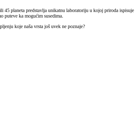
i 45 planeta predstavlja unikatnu laboratoriju u kojoj priroda ispisuje
iramo puteve ka mogućim susedima.
pljenju koje naša vrsta još uvek ne poznaje?