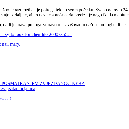
 važno je razumeti da je potraga tek na svom početku. Svaka od ovih 24 il
tranje iz daljine, ali to nas ne sprečava da preciznije nego ikada map
a li je prava potraga zapravo u usavršavanju naše tehnologije ili u str
alaxy-to-look-for-alien-life-2000735521
-hail-mary/
NIM POSMATRANJEM ZVJEZDANOG NEBA
 zvijezdanim jatima
eseca?