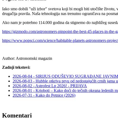
Iako smo dobili "uži izbor" svetova koji bi mogli biti utočište životu,
drugačija pravila. Naša tehnologija nas trenutno ograničava na posma
Ako nam je potrebno 114.000 godina da stignemo do najbližeg suseda, d
https://gizmodo.com/astronomers-pinpoint-the-best-45-places-in-the-g
https://www.popsci.com/science/habitable-planets-astronomers-project
Author:
Astronomski magazin
Zadnji tekstovi:
2026-08-04 - SIRIJUS ODUŠEVIO SUGRAĐANE JAV
2026-08-03 - Hubble otkriva prvu od nedostajućih crnih jama u
2026-08-02 - Astrofest Lp 2026! - PRIJAVA
2026-08-01 - Krioboti – Kako doći do tečnih okeana ledenih m
2026-07-31 - Kako do Petnice (2026)
Komentari