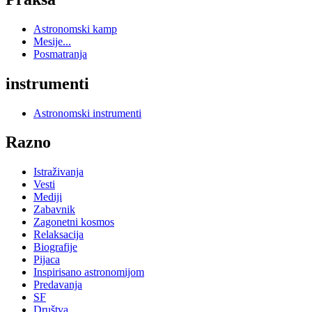
Astronomski kamp
Mesije...
Posmatranja
instrumenti
Astronomski instrumenti
Razno
Istraživanja
Vesti
Mediji
Zabavnik
Zagonetni kosmos
Relaksacija
Biografije
Pijaca
Inspirisano astronomijom
Predavanja
SF
Društva