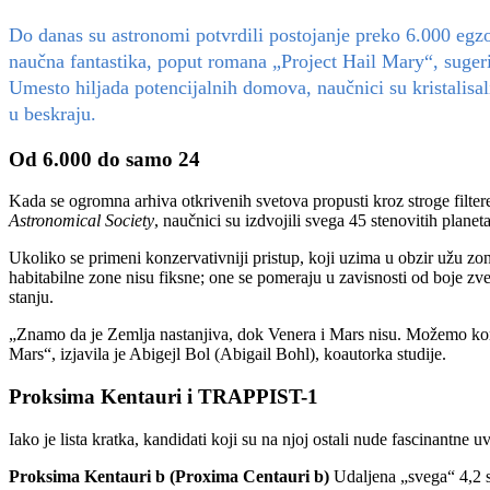
Do danas su astronomi potvrdili postojanje preko 6.000 egzo
naučna fantastika, poput romana „Project Hail Mary“, sugeriš
Umesto hiljada potencijalnih domova, naučnici su kristalisal
u beskraju.
Od 6.000 do samo 24
Kada se ogromna arhiva otkrivenih svetova propusti kroz stroge filter
Astronomical Society
, naučnici su izdvojili svega 45 stenovitih planet
Ukoliko se primeni konzervativniji pristup, koji uzima u obzir užu zon
habitabilne zone nisu fiksne; one se pomeraju u zavisnosti od boje zvez
stanju.
„Znamo da je Zemlja nastanjiva, dok Venera i Mars nisu. Možemo kori
Mars“, izjavila je Abigejl Bol (Abigail Bohl), koautorka studije.
Proksima Kentauri i TRAPPIST-1
Iako je lista kratka, kandidati koji su na njoj ostali nude fascinantne
Proksima Kentauri b (Proxima Centauri b)
Udaljena „svega“ 4,2 sv