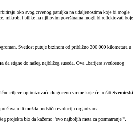
rbitiraju oko svog crvenog patuljka na udaljenostima koje bi mogle
e, mikrobi i biljke na njihovim površinama mogli bi reflektovati boje
e ogroman. Svetlost putuje brzinom od približno 300.000 kilometara u
na
da stigne do našeg najbližeg suseda. Ova „barijera svetlosnog
fične ciljeve optimizovaće dragoceno vreme koje će trošiti
Svemirski
 sprečavaju ili možda podstiču evoluciju organizama.
našeg projekta bio da kažemo: 'evo najboljih meta za posmatranje'“,