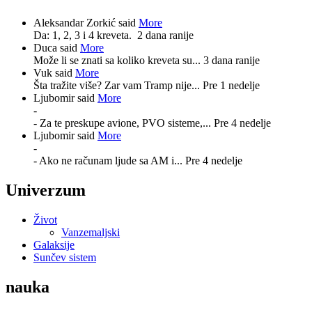
Aleksandar Zorkić said
More
Da: 1, 2, 3 i 4 kreveta.
2 dana ranije
Duca said
More
Može li se znati sa koliko kreveta su...
3 dana ranije
Vuk said
More
Šta tražite više? Zar vam Tramp nije...
Pre 1 nedelje
Ljubomir said
More
-
- Za te preskupe avione, PVO sisteme,...
Pre 4 nedelje
Ljubomir said
More
-
- Ako ne računam ljude sa AM i...
Pre 4 nedelje
Univerzum
Život
Vanzemaljski
Galaksije
Sunčev sistem
nauka