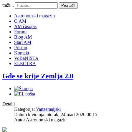
traži...
Pronađi!
Astronomski magazin
O AM
AM časopis
Forum
Blog AM
Stari AM
Pristup
Kontakt
VoBaNISTA
ELECTRA
Gde se krije Zemlja 2.0
Detalji
Kategorija:
Vanzemaljski
Datum kreiranja: utorak, 24 mart 2026 00:15
Autor
Astronomski magazin