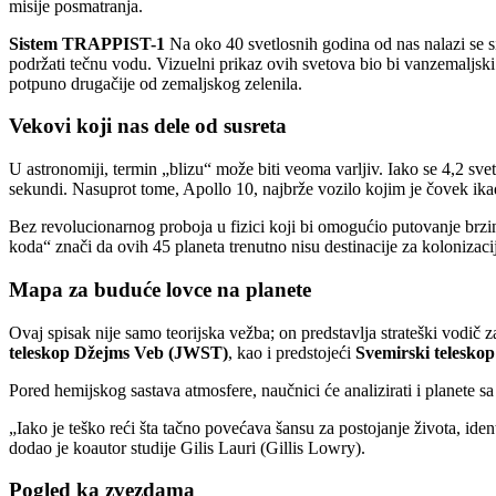
misije posmatranja.
Sistem TRAPPIST-1
Na oko 40 svetlosnih godina od nas nalazi se si
podržati tečnu vodu. Vizuelni prikaz ovih svetova bio bi vanzemaljski:
potpuno drugačije od zemaljskog zelenila.
Vekovi koji nas dele od susreta
U astronomiji, termin „blizu“ može biti veoma varljiv. Iako se 4,2 sv
sekundi. Nasuprot tome, Apollo 10, najbrže vozilo kojim je čovek ika
Bez revolucionarnog proboja u fizici koji bi omogućio putovanje brzi
koda“ znači da ovih 45 planeta trenutno nisu destinacije za kolonizaci
Mapa za buduće lovce na planete
Ovaj spisak nije samo teorijska vežba; on predstavlja strateški vodič
teleskop Džejms Veb (JWST)
, kao i predstojeći
Svemirski telesko
Pored hemijskog sastava atmosfere, naučnici će analizirati i planete s
„Iako je teško reći šta tačno povećava šansu za postojanje života, iden
dodao je koautor studije Gilis Lauri (Gillis Lowry).
Pogled ka zvezdama