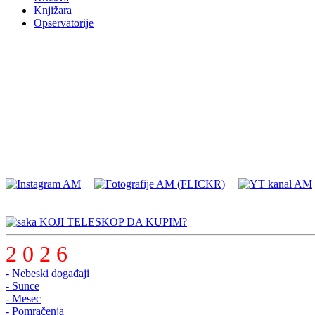
Knjižara
Opservatorije
KOJI TELESKOP DA KUPIM?
2 0 2 6
- Nebeski događaji
- Sunce
- Mesec
- Pomračenja