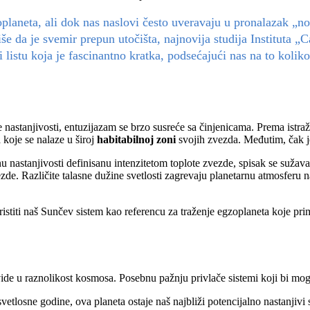
planeta, ali dok nas naslovi često uveravaju u pronalazak „n
e da je svemir prepun utočišta, najnovija studija Instituta „
i listu koja je fascinantno kratka, podsećajući nas na to koli
e nastanjivosti, entuzijazam se brzo susreće sa činjenicama. Prema istr
a koje se nalaze u široj
habitabilnoj zoni
svojih zvezda. Međutim, čak je
u nastanjivosti definisanu intenzitetom toplote zvezde, spisak se sužav
de. Različite talasne dužine svetlosti zagrevaju planetarnu atmosferu na
stiti naš Sunčev sistem kao referencu za traženje egzoplaneta koje pr
 uvide u raznolikost kosmosa. Posebnu pažnju privlače sistemi koji bi mo
etlosne godine, ova planeta ostaje naš najbliži potencijalno nastanjivi 