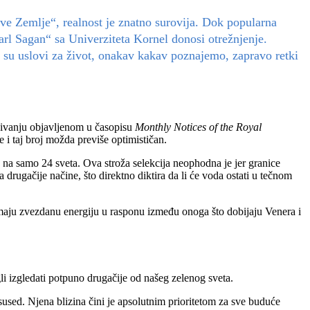
ove Zemlje“, realnost je znatno surovija. Dok popularna
Carl Sagan“ sa Univerziteta Kornel donosi otrežnjenje.
ko su uslovi za život, onakav kakav poznajemo, zapravo retki
aživanju objavljenom u časopisu
Monthly Notices of the Royal
 i taj broj možda previše optimističan.
a na samo 24 sveta. Ova stroža selekcija neophodna je jer granice
 drugačije načine, što direktno diktira da li će voda ostati u tečnom
imaju zvezdanu energiju u rasponu između onoga što dobijaju Venera i
gli izgledati potpuno drugačije od našeg zelenog sveta.
sused. Njena blizina čini je apsolutnim prioritetom za sve buduće