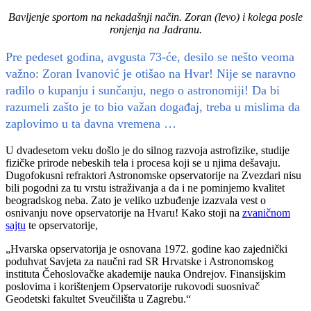
Bavljenje sportom na nekadašnji način. Zoran (levo) i kolega posle
ronjenja na Jadranu.
Pre pedeset godina, avgusta 73-će, desilo se nešto veoma
važno: Zoran Ivanović je otišao na Hvar! Nije se naravno
radilo o kupanju i sunčanju, nego o astronomiji! Da bi
razumeli zašto je to bio važan događaj, treba u mislima da
zaplovimo u ta davna vremena …
U dvadesetom veku došlo je do silnog razvoja astrofizike, studije
fizičke prirode nebeskih tela i procesa koji se u njima dešavaju.
Dugofokusni refraktori Astronomske opservatorije na Zvezdari nisu
bili pogodni za tu vrstu istraživanja a da i ne pominjemo kvalitet
beogradskog neba. Zato je veliko uzbuđenje izazvala vest o
osnivanju nove opservatorije na Hvaru! Kako stoji na
zvaničnom
sajtu
te opservatorije,
„Hvarska opservatorija je osnovana 1972. godine kao zajednički
poduhvat Savjeta za naučni rad SR Hrvatske i Astronomskog
instituta Čehoslovačke akademije nauka Ondrejov. Finansijskim
poslovima i korištenjem Opservatorije rukovodi suosnivač
Geodetski fakultet Sveučilišta u Zagrebu.“