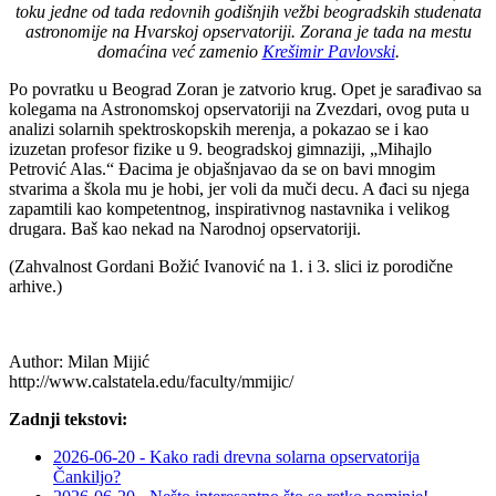
toku jedne od tada redovnih godišnjih vežbi beogradskih studenata
astronomije na Hvarskoj opservatoriji. Zorana je tada na mestu
domaćina već zamenio
Krešimir Pavlovski
.
Po povratku u Beograd Zoran je zatvorio krug. Opet je sarađivao sa
kolegama na Astronomskoj opservatoriji na Zvezdari, ovog puta u
analizi solarnih spektroskopskih merenja, a pokazao se i kao
izuzetan profesor fizike u 9. beogradskoj gimnaziji, „Mihajlo
Petrović Alas.“ Đacima je objašnjavao da se on bavi mnogim
stvarima a škola mu je hobi, jer voli da muči decu. A đaci su njega
zapamtili kao kompetentnog, inspirativnog nastavnika i velikog
drugara. Baš kao nekad na Narodnoj opservatoriji.
(Zahvalnost Gordani Božić Ivanović na 1. i 3. slici iz porodične
arhive.)
Author:
Milan Mijić
http://www.calstatela.edu/faculty/mmijic/
Zadnji tekstovi:
2026-06-20 - Kako radi drevna solarna opservatorija
Čankiljo?