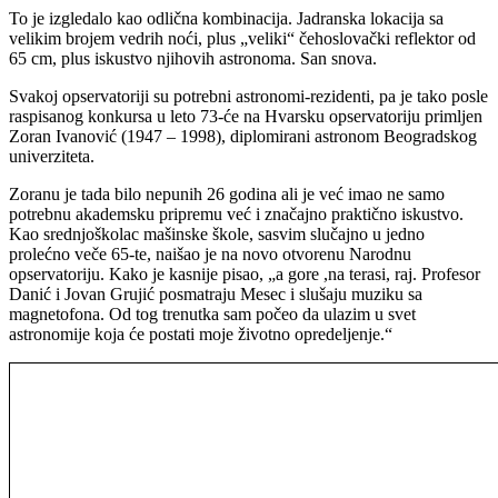
To je izgledalo kao odlična kombinacija. Jadranska lokacija sa
velikim brojem vedrih noći, plus „veliki“ čehoslovački reflektor od
65 cm, plus iskustvo njihovih astronoma. San snova.
Svakoj opservatoriji su potrebni astronomi-rezidenti, pa je tako posle
raspisanog konkursa u leto 73-će na Hvarsku opservatoriju primljen
Zoran Ivanović (1947 – 1998), diplomirani astronom Beogradskog
univerziteta.
Zoranu je tada bilo nepunih 26 godina ali je već imao ne samo
potrebnu akademsku pripremu već i značajno praktično iskustvo.
Kao srednjoškolac mašinske škole, sasvim slučajno u jedno
prolećno veče 65-te, naišao je na novo otvorenu Narodnu
opservatoriju. Kako je kasnije pisao, „a gore ,na terasi, raj. Profesor
Danić i Jovan Grujić posmatraju Mesec i slušaju muziku sa
magnetofona. Od tog trenutka sam počeo da ulazim u svet
astronomije koja će postati moje životno opredeljenje.“