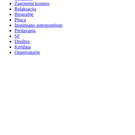
Zagonetni kosmos
Relaksacija
Biografije
Pijaca
Inspirisano astronomijom
Predavanja
SF
Društva
Knjižara
Opservatorije