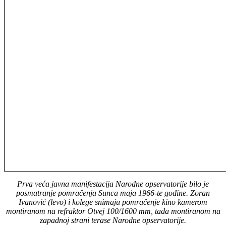
Prva veća javna manifestacija Narodne opservatorije bilo je
posmatranje pomračenja Sunca maja 1966-te godine. Zoran
Ivanović (levo) i kolege snimaju pomračenje kino kamerom
montiranom na refraktor Otvej 100/1600 mm, tada montiranom na
zapadnoj strani terase Narodne opservatorije.