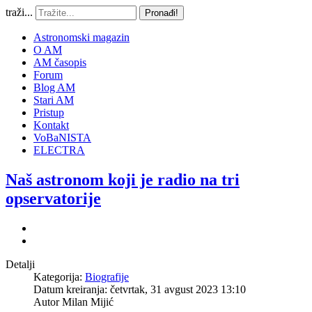
traži...
Pronađi!
Astronomski magazin
O AM
AM časopis
Forum
Blog AM
Stari AM
Pristup
Kontakt
VoBaNISTA
ELECTRA
Naš astronom koji je radio na tri
opservatorije
Detalji
Kategorija:
Biografije
Datum kreiranja: četvrtak, 31 avgust 2023 13:10
Autor
Milan Mijić