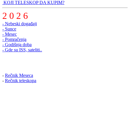
KOJI TELESKOP DA KUPIM?
2 0 2 6
- Nebeski događaji
- Sunce
- Mesec
- Pomračenja
- Godišnja doba
- Gde su ISS, sateliti..
-
Rečnik Meseca
-
Rečnik teleskopa