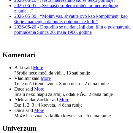
2026-06-20 - Nešto interesantno što se retko pominje!
2026-06-05 - „Svi naši problemi potiču od nedovoljnog
znanja…“
2026-05-30 - “Molim vas, shvatite ovo kao kompliment, kao
što je i namenjen da bude: potpuno ste ludi!”
2026-05-20 - Dogodilo se na današnji dan: film o posmatranju
pomračenja Sunca 20. maja 1966. godine
Komentari
Baki said
More
"Srbija neće moći da vidi...
13 sati ranije
Vladimir said
More
To je opšti trend svuda. Samo neka...
2 dana ranije
Duca said
More
Ima li neko mapu za srbiju, odakle će...
2 dana ranije
Aleksandar Zorkić said
More
Da: 1, 2, 3 i 4 kreveta.
4 dana ranije
Duca said
More
Može li se znati sa koliko kreveta su...
5 dana ranije
Univerzum