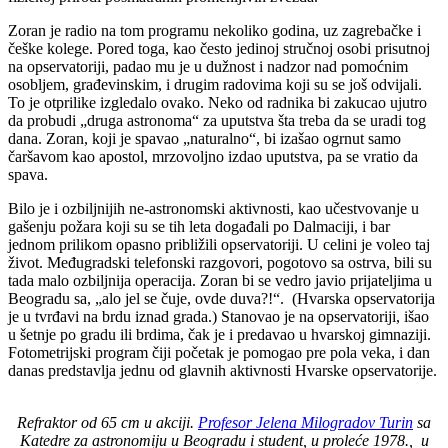
Zoran je radio na tom programu nekoliko godina, uz zagrebačke i
češke kolege. Pored toga, kao često jedinoj stručnoj osobi prisutnoj
na opservatoriji, padao mu je u dužnost i nadzor nad pomoćnim
osobljem, građevinskim, i drugim radovima koji su se još odvijali.
To je otprilike izgledalo ovako. Neko od radnika bi zakucao ujutro
da probudi „druga astronoma“ za uputstva šta treba da se uradi tog
dana. Zoran, koji je spavao „naturalno“, bi izašao ogrnut samo
čaršavom kao apostol, mrzovoljno izdao uputstva, pa se vratio da
spava.
Bilo je i ozbiljnijih ne-astronomski aktivnosti, kao učestvovanje u
gašenju požara koji su se tih leta događali po Dalmaciji, i bar
jednom prilikom opasno približili opservatoriji. U celini je voleo taj
život. Međugradski telefonski razgovori, pogotovo sa ostrva, bili su
tada malo ozbiljnija operacija. Zoran bi se vedro javio prijateljima u
Beogradu sa, „alo jel se čuje, ovde duva?!“. (Hvarska opservatorija
je u tvrđavi na brdu iznad grada.) Stanovao je na opservatoriji, išao
u šetnje po gradu ili brdima, čak je i predavao u hvarskoj gimnaziji.
Fotometrijski program čiji početak je pomogao pre pola veka, i dan
danas predstavlja jednu od glavnih aktivnosti Hvarske opservatorije.
Refraktor od 65 cm u akciji.
Profesor Jelena Milogradov Turin
sa
Katedre za astronomiju u Beogradu i student, u proleće 1978., u