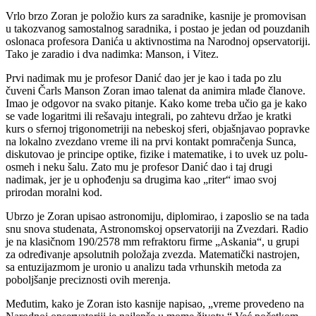
Vrlo brzo Zoran je položio kurs za saradnike, kasnije je promovisan
u takozvanog samostalnog saradnika, i postao je jedan od pouzdanih
oslonaca profesora Danića u aktivnostima na Narodnoj opservatoriji.
Tako je zaradio i dva nadimka: Manson, i Vitez.
Prvi nadimak mu je profesor Danić dao jer je kao i tada po zlu
čuveni Čarls Manson Zoran imao talenat da animira mlađe članove.
Imao je odgovor na svako pitanje. Kako kome treba učio ga je kako
se vade logaritmi ili rešavaju integrali, po zahtevu držao je kratki
kurs o sfernoj trigonometriji na nebeskoj sferi, objašnjavao popravke
na lokalno zvezdano vreme ili na prvi kontakt pomračenja Sunca,
diskutovao je principe optike, fizike i matematike, i to uvek uz polu-
osmeh i neku šalu. Zato mu je profesor Danić dao i taj drugi
nadimak, jer je u ophođenju sa drugima kao „riter“ imao svoj
prirodan moralni kod.
Ubrzo je Zoran upisao astronomiju, diplomirao, i zaposlio se na tada
snu snova studenata, Astronomskoj opservatoriji na Zvezdari. Radio
je na klasičnom 190/2578 mm refraktoru firme „Askania“, u grupi
za određivanje apsolutnih položaja zvezda. Matematički nastrojen,
sa entuzijazmom je uronio u analizu tada vrhunskih metoda za
poboljšanje preciznosti ovih merenja.
Međutim, kako je Zoran isto kasnije napisao, „vreme provedeno na