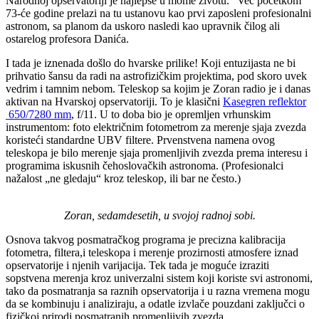
Narodnoj opservatoriji je najlepše u mome životu.“ Već početkom
73-će godine prelazi na tu ustanovu kao prvi zaposleni profesionalni
astronom, sa planom da uskoro nasledi kao upravnik čilog ali
ostarelog profesora Danića.
I tada je iznenada došlo do hvarske prilike! Koji entuzijasta ne bi
prihvatio šansu da radi na astrofizičkim projektima, pod skoro uvek
vedrim i tamnim nebom. Teleskop sa kojim je Zoran radio je i danas
aktivan na Hvarskoj opservatoriji. To je klasični
Kasegren reflektor
650/7280 mm
, f/11. U to doba bio je opremljen vrhunskim
instrumentom: foto električnim fotometrom za merenje sjaja zvezda
koristeći standardne UBV filtere. Prvenstvena namena ovog
teleskopa je bilo merenje sjaja promenljivih zvezda prema interesu i
programima iskusnih čehoslovačkih astronoma. (Profesionalci
nažalost „ne gledaju“ kroz teleskop, ili bar ne često.)
Zoran, sedamdesetih, u svojoj radnoj sobi.
Osnova takvog posmatračkog programa je precizna kalibracija
fotometra, filtera,i teleskopa i merenje prozirnosti atmosfere iznad
opservatorije i njenih varijacija. Tek tada je moguće izraziti
sopstvena merenja kroz univerzalni sistem koji koriste svi astronomi,
tako da posmatranja sa raznih opservatorija i u razna vremena mogu
da se kombinuju i analiziraju, a odatle izvlače pouzdani zaključci o
fizičkoj prirodi posmatranih promenljivih zvezda.