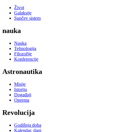
Život
Galaksije
Sunčev sistem
nauka
Nauka
Tehnologija
Filozofije
Konferencije
Astronautika
Misije
Istorija
Događaji
Oprema
Revolucija
Godišnja doba
Kalendar, dani