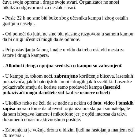
čuva svoju opremu i druge svoje stvari. Organizator ne snosi
nikakvu odgovornost za nestale stvari.
- Posle 22 h ne sme biti buke zbog učesnika kampa i zbog ostalih
gostiju u naselju.
- Od ponoći do jutra ne sme biti glasnog razgovora u samom kampu
da bi drugi učesnici mogli da se odmore.
- Pri postavljanju šatora, imajte u vidu da treba ostaviti mesta za
šatore i drugih kampera.
-
Alkohol i druga opojna sredstva u kampu su zabranjeni!
- U kampu je, tokom noći,
zabranjeno
korišćenje bliceva, laserskih
pokazivača, jakih baterijskih lampi i drugih jakih svetiljki. Laserske
pokazivače smeju da koriste samo predavači kampa (
laserski
pokazivači mogu da oštete vid kad se usmere u lice!
)
- Ukoliko neko ne želi da se nađe na nekim od
foto, video i tonskih
zapisa
mora o tome da obavesti organizatora skupa i snimatelja, te
da sam izbegava kamere i mikrofone jer je opšti interesa da takvi
dokumenti o našim aktivnostima postoje.
- Zabranjena je vožnja drona u blizini ljudi na rastojanju manjem od
20 metara..