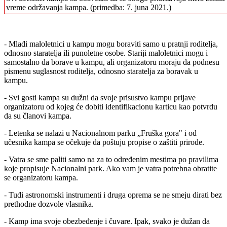
vreme održavanja kampa. (primedba: 7. juna 2021.)
- Mlađi maloletnici u kampu mogu boraviti samo u pratnji roditelja,
odnosno staratelja ili punoletne osobe. Stariji maloletnici mogu i
samostalno da borave u kampu, ali organizatoru moraju da podnesu
pismenu suglasnost roditelja, odnosno staratelja za boravak u
kampu.
- Svi gosti kampa su dužni da svoje prisustvo kampu prijave
organizatoru od kojeg će dobiti identifikacionu karticu kao potvrdu
da su članovi kampa.
- Letenka se nalazi u Nacionalnom parku „Fruška gora" i od
učesnika kampa se očekuje da poštuju propise o zaštiti prirode.
- Vatra se sme paliti samo na za to određenim mestima po pravilima
koje propisuje Nacionalni park. Ako vam je vatra potrebna obratite
se organizatoru kampa.
- Tuđi astronomski instrumenti i druga oprema se ne smeju dirati bez
prethodne dozvole vlasnika.
- Kamp ima svoje obezbeđenje i čuvare. Ipak, svako je dužan da