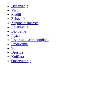
Istraživanja
Vesti
Mediji
Zabavnik
Zagonetni kosmos
Relaksacija
Biografije
Pijaca
Inspirisano astronomijom
Predavanja
SF
Društva
Knjižara
Opservatorije