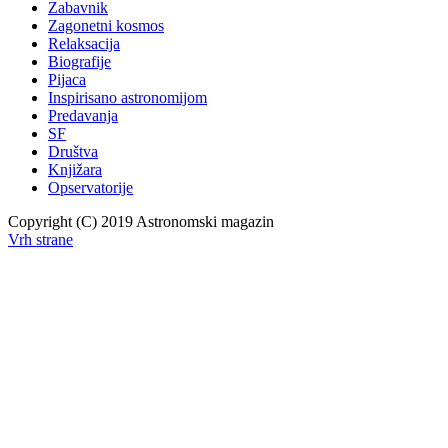
Zabavnik
Zagonetni kosmos
Relaksacija
Biografije
Pijaca
Inspirisano astronomijom
Predavanja
SF
Društva
Knjižara
Opservatorije
Copyright (C) 2019 Astronomski magazin
Vrh strane