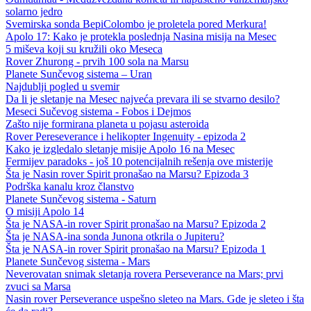
solarno jedro
Svemirska sonda BepiColombo je proletela pored Merkura!
Apolo 17: Kako je protekla poslednja Nasina misija na Mesec
5 miševa koji su kružili oko Meseca
Rover Zhurong - prvih 100 sola na Marsu
Planete Sunčevog sistema – Uran
Najdublji pogled u svemir
Da li je sletanje na Mesec najveća prevara ili se stvarno desilo?
Meseci Sučevog sistema - Fobos i Dejmos
Zašto nije formirana planeta u pojasu asteroida
Rover Pereseverance i helikopter Ingenuity - epizoda 2
Kako je izgledalo sletanje misije Apolo 16 na Mesec
Fermijev paradoks - još 10 potencijalnih rešenja ove misterije
Šta je Nasin rover Spirit pronašao na Marsu? Epizoda 3
Podrška kanalu kroz članstvo
Planete Sunčevog sistema - Saturn
O misiji Apolo 14
Šta je NASA-in rover Spirit pronašao na Marsu? Epizoda 2
Šta je NASA-ina sonda Junona otkrila o Jupiteru?
Šta je NASA-in rover Spirit pronašao na Marsu? Epizoda 1
Planete Sunčevog sistema - Mars
Neverovatan snimak sletanja rovera Perseverance na Mars; prvi
zvuci sa Marsa
Nasin rover Perseverance uspešno sleteo na Mars. Gde je sleteo i šta