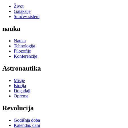
Život
Galaksije
Sunčev sistem
nauka
Nauka
Tehnologija
Filozofije
Konferencije
Astronautika
Misije
Istorija
Događaji
Oprema
Revolucija
Godišnja doba
Kalendar, dani