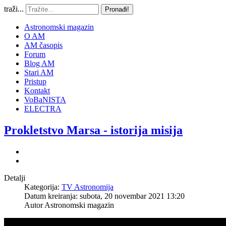
traži...
Pronađi!
Astronomski magazin
O AM
AM časopis
Forum
Blog AM
Stari AM
Pristup
Kontakt
VoBaNISTA
ELECTRA
Prokletstvo Marsa - istorija misija
Detalji
Kategorija:
TV Astronomija
Datum kreiranja: subota, 20 novembar 2021 13:20
Autor
Astronomski magazin