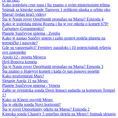
će da radi?
Kako izgledaju crne rupa i šta znamo o ovim misterioznim telima
Snimak sa kineske sonde Tianwen 1 prilikom ulaska u orbitu oko
Marsa! (jedan kraći video)
Šta je Nasin rover Oportjuniti pronašao na Marsu? Epizoda 4
Kako je izgledala misija Rozeta i šta je sve otkrila o kometi 67P/
Čurjumov-Gerasimenko?
Planete Sunčevog sistema - Zemlja
Kako je nastao Sunčev sistem i zašto postoji podela planeta na
terestričke i gasovite?
Gde su vanzemaljci? Fermijev paradoks i 10 potencijalnih rešenja
ove zagonetke
Apolo 12 - poseta Mesecu
Hejl-Bopova kometa
Šta je Nasin rover Oportjuniti pronašao na Marsu? Episoda 3
Šta znamo o Halejvoj kometi i kada će nas ponovo posetiti
Kako teraformirati Mars?
Sletanje Apola 11 na Mesec
Planete Sunčevog sistema - Venera
Zašto se svemirska sonda Deep Impact sudarila sa kometom Tempel
1?
Kako su Kinezi osvojili Mesec
Šta je otkrila sonda Novi horizonti?
Šta je rover Opportunity otkrio na Marsu? Epizoda 2
Kineska sonda Chang'e 5 uspešno sletela na Mesec! Snimak sletanja