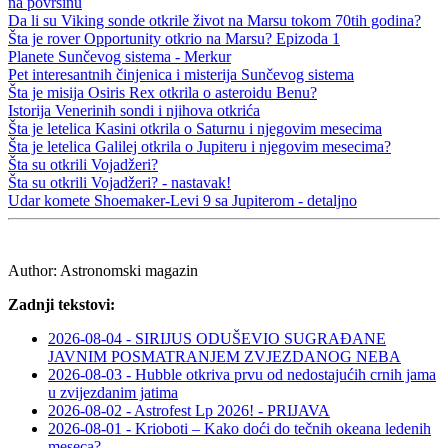
na površinu
Da li su Viking sonde otkrile život na Marsu tokom 70tih godina?
Šta je rover Opportunity otkrio na Marsu? Epizoda 1
Planete Sunčevog sistema - Merkur
Pet interesantnih činjenica i misterija Sunčevog sistema
Šta je misija Osiris Rex otkrila o asteroidu Benu?
Istorija Venerinih sondi i njihova otkrića
Šta je letelica Kasini otkrila o Saturnu i njegovim mesecima
Šta je letelica Galilej otkrila o Jupiteru i njegovim mesecima?
Šta su otkrili Vojadžeri?
Šta su otkrili Vojadžeri? - nastavak!
Udar komete Shoemaker-Levi 9 sa Jupiterom - detaljno
Author:
Astronomski magazin
Zadnji tekstovi:
2026-08-04 - SIRIJUS ODUŠEVIO SUGRAĐANE
JAVNIM POSMATRANJEM ZVJEZDANOG NEBA
2026-08-03 - Hubble otkriva prvu od nedostajućih crnih jama
u zvijezdanim jatima
2026-08-02 - Astrofest Lp 2026! - PRIJAVA
2026-08-01 - Krioboti – Kako doći do tečnih okeana ledenih
meseca?