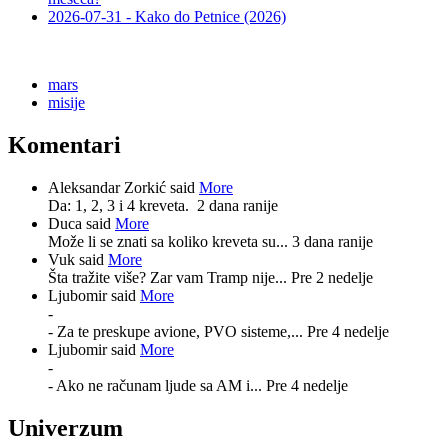
2026-07-31 - Kako do Petnice (2026)
mars
misije
Komentari
Aleksandar Zorkić said
More
Da: 1, 2, 3 i 4 kreveta.
2 dana ranije
Duca said
More
Može li se znati sa koliko kreveta su...
3 dana ranije
Vuk said
More
Šta tražite više? Zar vam Tramp nije...
Pre 2 nedelje
Ljubomir said
More
-
- Za te preskupe avione, PVO sisteme,...
Pre 4 nedelje
Ljubomir said
More
-
- Ako ne računam ljude sa AM i...
Pre 4 nedelje
Univerzum