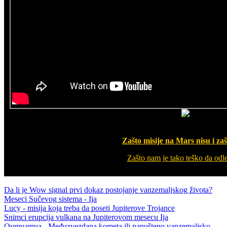
Zašto misije na Mars nisu i za
Zašto nam je tako teško da odl
Da li je Wow signal prvi dokaz postojanje vanzemaljskog života?
Meseci Sučevog sistema - Ija
Lucy - misija koja treba da poseti Jupiterove Trojance
Snimci erupcija vulkana na Jupiterovom mesecu Ija
Oumuamua - Međuzvezdana kometa ili napušteno vanzemaljsko