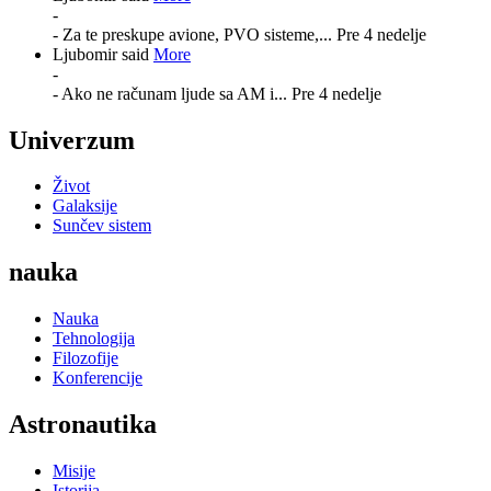
-
- Za te preskupe avione, PVO sisteme,...
Pre 4 nedelje
Ljubomir said
More
-
- Ako ne računam ljude sa AM i...
Pre 4 nedelje
Univerzum
Život
Galaksije
Sunčev sistem
nauka
Nauka
Tehnologija
Filozofije
Konferencije
Astronautika
Misije
Istorija