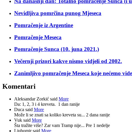
Na današnji dan: Totalno pomračenje Sunca (i 
Nevidljiva pomrčina punog Mjeseca
Pomračenje iz Argentine
Pomračenje Meseca
Pomračenje Sunca (10. juna 2021.)
Večernji prizori kakve nismo vidjeli od 2002.
Zanimljivo pomračenje Meseca koje nećemo vide
Komentari
Aleksandar Zorkić said
More
Da: 1, 2, 3 i 4 kreveta.
1 dan ranije
Duca said
More
Može li se znati sa koliko kreveta su...
2 dana ranije
Vuk said
More
Šta tražite više? Zar vam Tramp nije...
Pre 1 nedelje
Ljubomir said
More