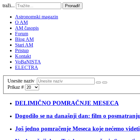
traži...
Pronađi!
Astronomski magazin
O AM
AM časopis
Forum
Blog AM
Stari AM
Pristup
Kontakt
VoBaNISTA
ELECTRA
Unesite naziv
Prikaz #
DELIMIČNO POMRAČNJE MESECA
Dogodilo se na današnji dan: film o posmatran
Još jedno pomračenje Meseca koje nećemo videti