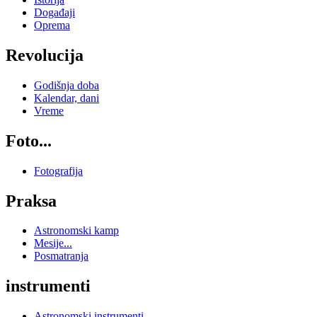
Događaji
Oprema
Revolucija
Godišnja doba
Kalendar, dani
Vreme
Foto...
Fotografija
Praksa
Astronomski kamp
Mesije...
Posmatranja
instrumenti
Astronomski instrumenti